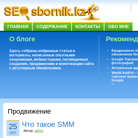
ГЛАВНАЯ
СОДЕРЖАНИЕ
КОНТАКТЫ
ОБО МНЕ
О блоге
Рекомен
Здесь собраны избранные статьи и
Ежеденевное б
обновление No
материалы, написанные опытными
seoшниками, вебмастерами, посвященные
Google Translat
фотографий
созданию, продвижению и монетизации сайта
с регулярным обновлением.
Актуальные ад
WebM AddUrl –
«загона» ваших
Google
Существует воп
ответить даже 
Переводчик Goo
Продвижение
Что такое SMM
25
Автор:
admin
ОКТ