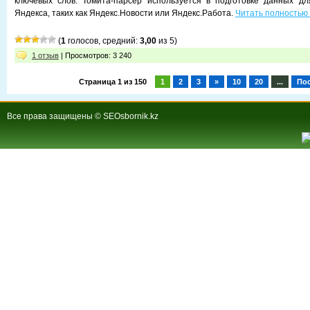
ключевых слов. Томита-парсер используется в подготовке данных дл
Яндекса, таких как Яндекс.Новости или Яндекс.Работа.
Читать полностью
(
1
голосов, средний:
3,00
из 5)
1 отзыв
| Просмотров: 3 240
Страница 1 из 150
1
2
3
»
10
20
...
По
Все права защищены © SEOsbornik.kz