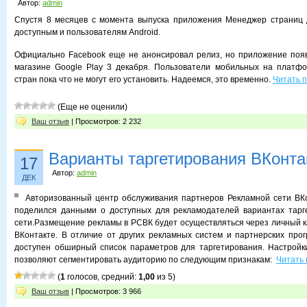
Автор:
admin
Спустя 8 месяцев с момента выпуска приложения Менеджер страниц д
доступным и пользователям Android.
Официально Facebook еще не анонсировал релиз, но приложение появ
магазине Google Play 3 декабря. Пользователи мобильных на платфо
стран пока что не могут его установить. Надеемся, это временно.
Читать 
(Еще не оценили)
Ваш отзыв
| Просмотров: 2 232
Варианты таргетирования ВКонта
17
Автор:
admin
ДЕК
Авторизованный центр обслуживания партнеров Рекламной сети ВКон
поделился данными о доступных для рекламодателей вариантах тарг
сети.Размещение рекламы в РСВК будет осуществляться через личный 
ВКонтакте. В отличие от других рекламных систем и партнерских про
доступен обширный список параметров для таргетирования. Настройк
позволяют сегментировать аудиторию по следующим признакам:
Читать 
(
1
голосов, средний:
1,00
из 5)
Ваш отзыв
| Просмотров: 3 966