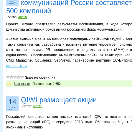
коммуникаций России составляет 
ДЕК
500 компаний
Автор:
admin
Проект Ruward представил результаты исследования, в ходе котор
количества активных игроков рынка российских digital-коммуникаций.
Анализ включил в себя 46 наиболее популярных рейтингов студий и аге
такие сегменты как: разработка и развитие интернет-проектов, поиско
контекстная реклама, PR, продвижение в социальных сетях (SMM) и о
digital-цикла. В исследование были включены рейтинги таких организац
CMS Magazine, Соцмерка, SeoNews, партнерские рейтинги 1С-Битрикс
полностью »
(Еще не оценили)
Ваш отзыв
| Просмотров: 2 652
QIWI размещает акции
14
Автор:
admin
ДЕК
Российский оператор моментальных платежей QIWI готовится к пе
размещению акций (IPO) в середине 2013 года. Об этом сообщает R
анонимные источники.