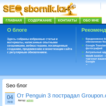
ГЛАВНАЯ
СОДЕРЖАНИЕ
КОНТАКТЫ
ОБО МНЕ
О блоге
Рекомен
Здесь собраны избранные статьи и
Ежеденевное б
обновление No
материалы, написанные опытными
seoшниками, вебмастерами, посвященные
Google Translat
фотографий
созданию, продвижению и монетизации сайта
с регулярным обновлением.
Актуальные ад
WebM AddUrl –
«загона» ваших
Google
Существует воп
ответить даже 
Переводчик Goo
Seo блог
От Penguin 3 пострадал Groupon
04
Автор:
admin
ЯНВ