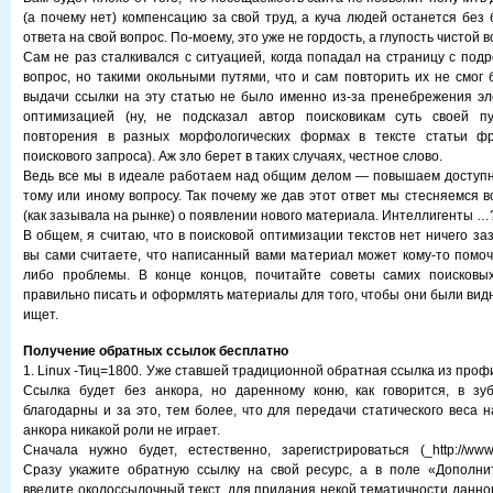
(а почему нет) компенсацию за свой труд, а куча людей останется без
ответа на свой вопрос. По-моему, это уже не гордость, а глупость чистой в
Сам не раз сталкивался с ситуацией, когда попадал на страницу с под
вопрос, но такими окольными путями, что и сам повторить их не смог 
выдачи ссылки на эту статью не было именно из-за пренебрежения э
оптимизацией (ну, не подсказал автор поисковикам суть своей п
повторения в разных морфологических формах в тексте статьи фр
поискового запроса). Аж зло берет в таких случаях, честное слово.
Ведь все мы в идеале работаем над общим делом — повышаем доступн
тому или иному вопросу. Так почему же дав этот ответ мы стесняемся в
(как зазывала на рынке) о появлении нового материала. Интеллигенты …
В общем, я считаю, что в поисковой оптимизации текстов нет ничего за
вы сами считаете, что написанный вами материал может кому-то помоч
либо проблемы. В конце концов, почитайте советы самих поисковых
правильно писать и оформлять материалы для того, чтобы они были видн
ищет.
Получение обратных ссылок бесплатно
1. Linux -Тиц=1800. Уже ставшей традиционной обратная ссылка из профи
Ссылка будет без анкора, но даренному коню, как говорится, в зу
благодарны и за это, тем более, что для передачи статического веса 
анкора никакой роли не играет.
Сначала нужно будет, естественно, зарегистрироваться (_http://www.linu
Сразу укажите обратную ссылку на свой ресурс, а в поле «Дополн
введите околоссылочный текст, для придания некой тематичности данно