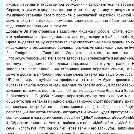
письма, перейдите по ссылке подтверждения и авторизуйтесь, не забыв в
Справа, в самом верху окна щелкните по своему логину, в результат
публичную страницу своего профиля с бесплатной обратной ссылкой н
можете видеть на приведенном выше скриншоте, данная обратная ссы
индексации поисковыми системами.
Добавьте Url этой страницы в аддурилки Яндекса и Google. Кстати, если
что добавляемая страница закрыта для индексации в файле robots.txt
Opera выделяет вашу обратную ссылку светло-коричневым фоном, то сч
индексацией этого халявного бэклинка поисковыми системами у вас не буд
2. Rodgor — Тиц=1100. Зарегистрироваться можно на
_http://www.rodgor.ru/register. После авторизации переходите в раздел «
щелкнув по одноименной надписи в верхнем правом углу страницы. Н
заполняете поле «Домашняя страница» (ваша обратная ссылка), а н
можете добавить в «Хобби» ключевые слова по тематике вашего ресурса.
URL страницы с публичным профилем, на котором будет красовать
обратная ссылка можно узнать, щелкнув по своему логину в правом верх
желании, вы можете прогнать данный урл по аддурилкам Яндекса и Googl
3. Moemesto — Тиц=850. Жирную обратную ссылку можно получить с н
общем-то, при желании из одного аккаунта можно будет проставить до тр
но сначала потребуется зарегистрироваться (_http://moemesto.ru/regis
регистрации вас автоматически авторизует и можно будет приступать 
ссылок, зайдя в настройки своего профиля (_http://moemesto.ru/setup/profile
4. Обратные ссылки вы можете добавить в поля «Мой сайт» и «Мой блог
себе», используя Html код ссылки через тег A и его атрибуты. Например, 
советы по созданию сайтов, форумов, блогов, интернет магазинов