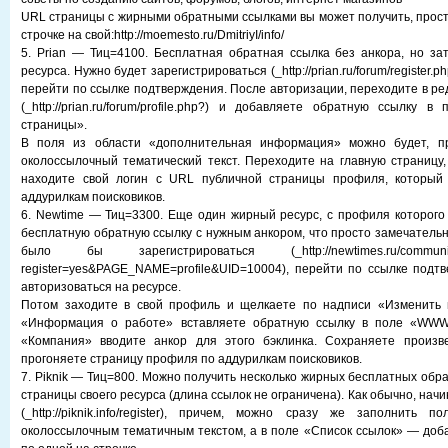
URL страницы с жирными обратными ссылками вы может получить, просто
строчке на свой:http://moemesto.ru/DmitriyI/info/
5. Prian — Тиц=4100. Бесплатная обратная ссылка без анкора, но за
ресурса. Нужно будет зарегистрироваться (_http://prian.ru/forum/register.
перейти по ссылке подтверждения. После авторизации, переходите в р
(_http://prian.ru/forum/profile.php?) и добавляете обратную ссылку
страницы».
В поля из области «дополнительная информация» можно будет, пр
околоссылочный тематический текст. Переходите на главную страницу,
находите свой логин с URL публичной страницы профиля, который
аддурилкам поисковиков.
6. Newtime — Тиц=3300. Еще один жирный ресурс, с профиля которого
бесплатную обратную ссылку с нужным анкором, что просто замечательн
было бы зарегистрироваться (_http://newtimes.ru/communicati
register=yes&PAGE_NAME=profile&UID=10004), перейти по ссылке подт
авторизоваться на ресурсе.
Потом заходите в свой профиль и щелкаете по надписи «Изменить 
«Информация о работе» вставляете обратную ссылку в поле «WWW-
«Компания» вводите анкор для этого бэклинка. Сохраняете произ
прогоняете страницу профиля по аддурилкам поисковиков.
7. Piknik — Тиц=800. Можно получить несколько жирных бесплатных обр
страницы своего ресурса (длина ссылок не ограничена). Как обычно, начи
(_http://piknik.info/register), причем, можно сразу же заполнить
околоссылочным тематичным текстом, а в поле «Список ссылок» — доб