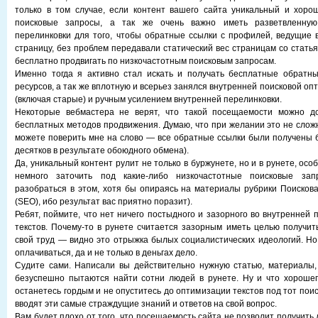
только в том случае, если контент вашего сайта уникальный и хоро
поисковые запросы, а так же очень важно иметь разветвленную
перелинковки для того, чтобы обратные ссылки с профилей, ведущие 
страницу, без проблем передавали статический вес страницам со стать
бесплатно продвигать по низкочастотным поисковым запросам.
Именно тогда я активно стал искать и получать бесплатные обратны
ресурсов, а так же вплотную и всерьез занялся внутренней поисковой оп
(включая старые) и ручным усилением внутренней перелинковки.
Некоторые вебмастера не верят, что такой посещаемости можно до
бесплатных методов продвижения. Думаю, что при желании это не сложн
можете поверить мне на слово — все обратные ссылки были получены б
десятков в результате обоюдного обмена).
Да, уникальный контент рулит не только в буржунете, но и в рунете, осо
немного заточить под какие-либо низкочастотные поисковые зап
разобраться в этом, хотя бы опираясь на материалы рубрики Поисков
(SEO), ибо результат вас приятно поразит).
Ребят, поймите, что нет ничего постыдного и зазорного во внутренней
текстов. Почему-то в рунете считается зазорным иметь целью получит
свой труд — видно это отрыжка былых социалистических идеологий. Н
оплачиваться, да и не только в деньгах дело.
Судите сами. Написали вы действительно нужную статью, материалы,
безуспешно пытаются найти сотни людей в рунете. Ну и что хорошег
останетесь гордым и не опуститесь до оптимизации текстов под тот пои
вводят эти самые страждущие знаний и ответов на свой вопрос.
Вам будет плохо от того, что посещаемость сайта не позволит получит