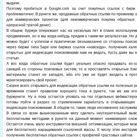
выдачи.
Поэтому пробиться в Google.com за счет покупных ссылок с бирж
проблематично. В рунете же, продажные обратные ссылки по прежнему 
для коммерческих проектов (для некоммерческих покупка обратных
напрасной тратой денег).
В общем, буржуи опережают нас на несколько лет в плане используем
продвижения, но и мы когда-нибудь придем к таким же результатам. Но д
можно будет с успехом и практически безнаказанно со стороны поиск
через биржи типа Sape или биржах ссылок «навсегда», получение хал
открытых для индексации поисковиками нам не видать, пусть даже вы 
статью.
А вот когда обратные ссылки будет реально опасно продавать из-з
санкций со стороны поисковых систем, то и проставлять открытые бэк
материалы станет не западло, ибо это уже не будет входить в про
монетизировать свой проект.
Скорее всего открывать для индексации обратные ссылки на полезные р
временем станет правилом хорошего тона в рунете, так же как эт
буржунете. Ну а пока остается уповать на тех отдельных вебмастеро
готовы пойти в разрез со стремлением заработать и открывающих
индексации поисковиками. В общем-то, такие люди несомненно заслужив
В связи со всем вышесказанным могу сделать неутешительный выв
бесплатными методами в рунете на данный момент неимоверно сложн
Остается очень мало инструментов внешней оптимизации, которые мо
для бесплатного наращивания ссылочной массы. К числу этих инструм
получение бесплатных обратных ссылок с профилей трастовых сайтов.