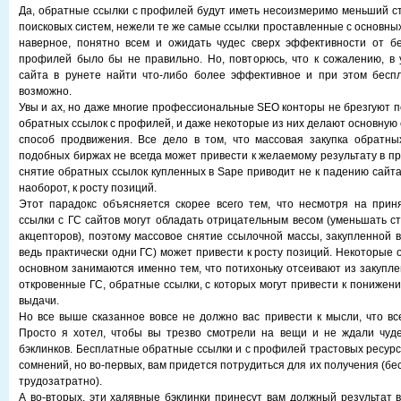
Да, обратные ссылки с профилей будут иметь несоизмеримо меньший ста
поисковых систем, нежели те же самые ссылки проставленные с основных
наверное, понятно всем и ожидать чудес сверх эффективности от бе
профилей было бы не правильно. Но, повторюсь, что к сожалению, в
сайта в рунете найти что-либо более эффективное и при этом беспл
возможно.
Увы и ах, но даже многие профессиональные SEO конторы не брезгуют 
обратных ссылок с профилей, и даже некоторые из них делают основную 
способ продвижения. Все дело в том, что массовая закупка обратны
подобных биржах не всегда может привести к желаемому результату в п
снятие обратных ссылок купленных в Sape приводит не к падению сайта
наоборот, к росту позиций.
Этот парадокс объясняется скорее всего тем, что несмотря на прин
ссылки с ГС сайтов могут обладать отрицательным весом (уменьшать ст
акцепторов), поэтому массовое снятие ссылочной массы, закупленной в
ведь практически одни ГС) может привести к росту позиций. Некоторые 
основном занимаются именно тем, что потихоньку отсеивают из закупл
откровенные ГС, обратные ссылки, с которых могут привести к понижен
выдачи.
Но все выше сказанное вовсе не должно вас привести к мысли, что вс
Просто я хотел, чтобы вы трезво смотрели на вещи и не ждали чуде
бэклинков. Бесплатные обратные ссылки и с профилей трастовых ресурс
сомнений, но во-первых, вам придется потрудиться для их получения (бе
трудозатратно).
А во-вторых, эти халявные бэклинки принесут вам должный результат 