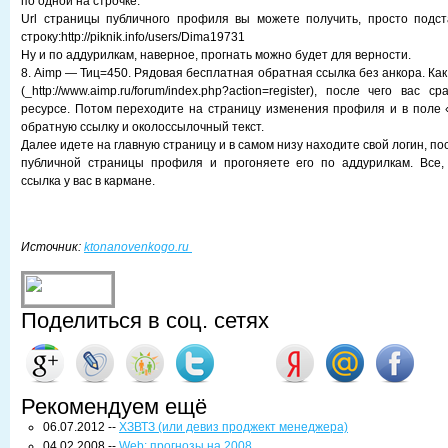
по одной на строчке.
Url страницы публичного профиля вы можете получить, просто подст
строку:http://piknik.info/users/Dima19731
Ну и по аддурилкам, наверное, прогнать можно будет для верности.
8. Aimp — Тиц=450. Рядовая бесплатная обратная ссылка без анкора. Как
(_http://www.aimp.ru/forum/index.php?action=register), после чего вас 
ресурсе. Потом переходите на страницу изменения профиля и в поле
обратную ссылку и околоссылочный текст.
Далее идете на главную страницу и в самом низу находите свой логин, по
публичной страницы профиля и прогоняете его по аддурилкам. Все,
ссылка у вас в кармане.
Источник:
ktonanovenkogo.ru
Поделиться в соц. сетях
Рекомендуем ещё
06.07.2012 --
ХЗВТЗ (или девиз проджект менеджера)
04.02.2008 --
Web: прогнозы на 2008