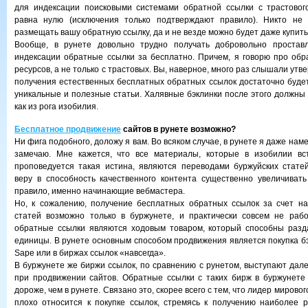
для индексации поисковыми системами обратной ссылки с трастового
равна нулю (исключения только подтверждают правило). Никто не 
размещать вашу обратную ссылку, да и не везде можно будет даже купит
Вообще, в рунете довольно трудно получать добровольно простав
индексации обратные ссылки за бесплатно. Причем, я говорю про об
ресурсов, а не только с трастовых. Вы, наверное, много раз слышали утв
получения естественных бесплатных обратных ссылок достаточно будет
уникальные и полезные статьи. Халявные бэклинки после этого должны 
как из рога изобилия.
Бесплатное продвижение
сайтов в рунете возможно?
Ни фига подобного, доложу я вам. Во всяком случае, в рунете я даже нам
замечаю. Мне кажется, что все материалы, которые в изобилии вст
проповедуется такая истина, являются переводами буржуйских стате
веру в способность качественного контента существенно увеличивать
правило, именно начинающие вебмастера.
Но, к сожалению, получение бесплатных обратных ссылок за счет на
статей возможно только в буржунете, и практически совсем не рабо
обратные ссылки являются ходовым товаром, который способны разд
единицы. В рунете основным способом продвижения является покупка бэ
Sape или в биржах ссылок «навсегда».
В буржунете же биржи ссылок, по сравнению с рунетом, выступают дале
при продвижении сайтов. Обратные ссылки с таких бирж в буржунете
дороже, чем в рунете. Связано это, скорее всего с тем, что лидер мировог
плохо относится к покупке ссылок, стремясь к получению наиболее 