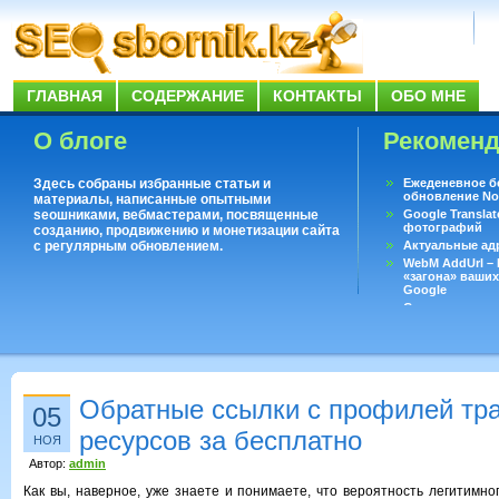
ГЛАВНАЯ
СОДЕРЖАНИЕ
КОНТАКТЫ
ОБО МНЕ
О блоге
Рекомен
Здесь собраны избранные статьи и
Ежеденевное б
обновление No
материалы, написанные опытными
seoшниками, вебмастерами, посвященные
Google Translat
фотографий
созданию, продвижению и монетизации сайта
с регулярным обновлением.
Актуальные ад
WebM AddUrl –
«загона» ваших
Google
Существует воп
ответить даже 
Переводчик Goo
Обратные ссылки с профилей тр
05
ресурсов за бесплатно
НОЯ
Автор:
admin
Как вы, наверное, уже знаете и понимаете, что вероятность легитимно