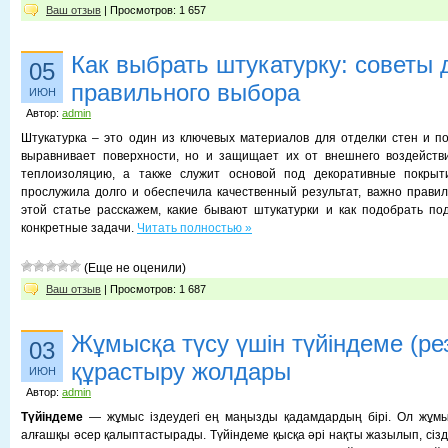
Ваш отзыв
| Просмотров: 1 657
Как выбрать штукатурку: советы 
05
правильного выбора
ИЮН
Автор:
admin
Штукатурка – это один из ключевых материалов для отделки стен и по
выравнивает поверхности, но и защищает их от внешнего воздействи
теплоизоляцию, а также служит основой под декоративные покрыт
прослужила долго и обеспечила качественный результат, важно правил
этой статье расскажем, какие бывают штукатурки и как подобрать п
конкретные задачи.
Читать полностью »
(Еще не оценили)
Ваш отзыв
| Просмотров: 1 687
Жұмысқа түсу үшін түйіндеме (р
03
құрастыру жолдары
ИЮН
Автор:
admin
Түйіндеме
— жұмыс іздеудегі ең маңызды қадамдардың бірі. Ол жұмы
алғашқы әсер қалыптастырады. Түйіндеме қысқа әрі нақты жазылып, сізді