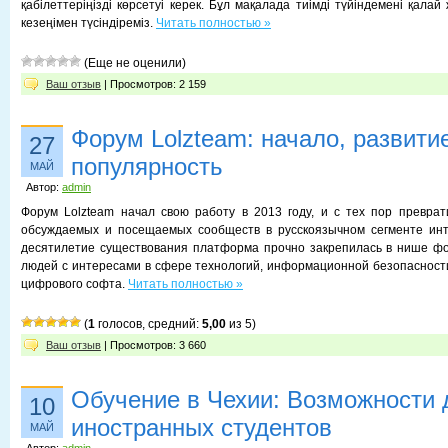
қабілеттеріңізді көрсетуі керек. Бұл мақалада тиімді түйіндемені қалай 
кезеңімен түсіндіреміз.
Читать полностью »
(Еще не оценили)
Ваш отзыв
| Просмотров: 2 159
Форум Lolzteam: начало, развити
27
популярность
МАЙ
Автор:
admin
Форум Lolzteam начал свою работу в 2013 году, и с тех пор превра
обсуждаемых и посещаемых сообществ в русскоязычном сегменте инт
десятилетие существования платформа прочно закрепилась в нише ф
людей с интересами в сфере технологий, информационной безопасност
цифрового софта.
Читать полностью »
(
1
голосов, средний:
5,00
из 5)
Ваш отзыв
| Просмотров: 3 660
Обучение в Чехии: Возможности 
10
иностранных студентов
МАЙ