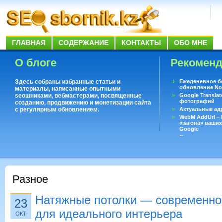
ГЛАВНАЯ
СОДЕРЖАНИЕ
КОНТАКТЫ
ОБО МНЕ
О блоге
Рекомен
Здесь собраны избранные статьи и
Ежеденевное б
обновление No
материалы, написанные опытными
seoшниками, вебмастерами, посвященные
Google Translat
фотографий
созданию, продвижению и монетизации сайта
с регулярным обновлением.
Актуальные ад
WebM AddUrl –
«загона» ваших
Google
Существует воп
ответить даже 
Переводчик Goo
Разное
Натяжные потолки — современно
23
для идеального интерьера
ОКТ