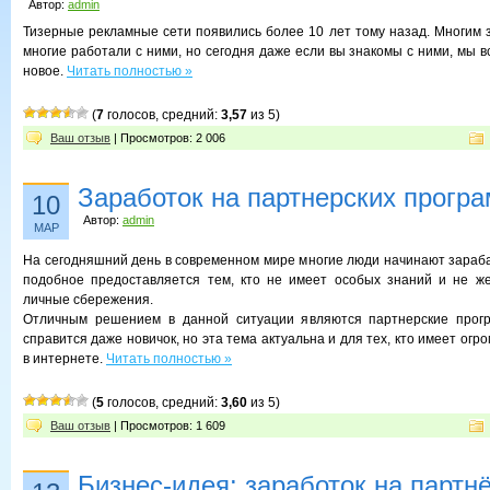
Автор:
admin
Тизерные рекламные сети появились более 10 лет тому назад. Многим 
многие работали с ними, но сегодня даже если вы знакомы с ними, мы в
новое.
Читать полностью »
(
7
голосов, средний:
3,57
из 5)
Ваш отзыв
| Просмотров: 2 006
Заработок на партнерских прогр
10
Автор:
admin
МАР
На сегодняшний день в современном мире многие люди начинают зараба
подобное предоставляется тем, кто не имеет особых знаний и не же
личные сбережения.
Отличным решением в данной ситуации являются партнерские прог
справится даже новичок, но эта тема актуальна и для тех, кто имеет огр
в интернете.
Читать полностью »
(
5
голосов, средний:
3,60
из 5)
Ваш отзыв
| Просмотров: 1 609
Бизнес-идея: заработок на партн