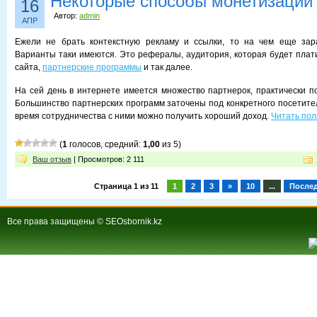
Некоторые способы монетизации
16
Автор:
admin
АПР
Ежели не брать контекстную рекламу и ссылки, то на чем еще зар
Варианты таки имеются. Это рефералы, аудитория, которая будет плат
сайта,
партнерские программы
и так далее.
На сей день в интернете имеется множество партнерок, практически п
Большинство партнерских программ заточены под конкретного посетител
время сотрудничества с ними можно получить хороший доход.
Читать пол
(
1
голосов, средний:
1,00
из 5)
Ваш отзыв
| Просмотров: 2 111
Страница 1 из 11
1
2
3
»
10
...
После
Все права защищены © SEOsbornik.kz