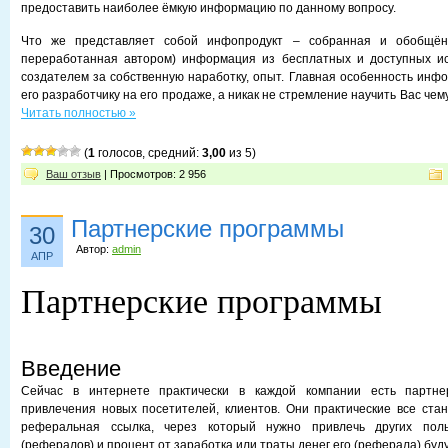
предоставить наиболее ёмкую информацию по данному вопросу.
Что же представляет собой инфопродукт – собранная и обобщённ
переработанная автором) информация из бесплатных и доступных ис
создателем за собственную наработку, опыт. Главная особенность инфо
его разработчику на его продаже, а никак не стремление научить Вас чем
Читать полностью »
(
1
голосов, средний:
3,00
из 5)
Ваш отзыв
| Просмотров: 2 956
Партнерские программы
30
Автор:
admin
АПР
Партнерские программы
Введение
Сейчас в интернете практически в каждой компании есть партне
привлечения новых посетителей, клиентов. Они практические все стан
реферальная ссылка, через который нужно привлечь других поль
(рефералов) и процент от заработка или траты денег его (реферала) буд