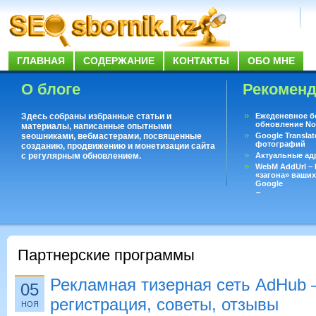
ГЛАВНАЯ
СОДЕРЖАНИЕ
КОНТАКТЫ
ОБО МНЕ
О блоге
Рекомен
Здесь собраны избранные статьи и
Ежеденевное б
обновление No
материалы, написанные опытными
seoшниками, вебмастерами, посвященные
Google Translat
фотографий
созданию, продвижению и монетизации сайта
с регулярным обновлением.
Актуальные ад
WebM AddUrl –
«загона» ваших
Google
Существует воп
ответить даже 
Переводчик Goo
Партнерские программы
Рекламная тизерная сеть AdHub –
05
регистрация, советы, отзывы
НОЯ