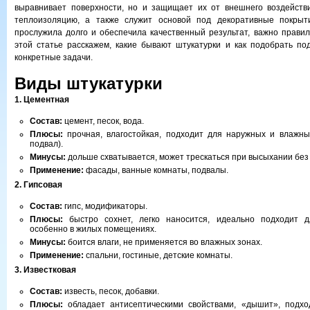
выравнивает поверхности, но и защищает их от внешнего воздействи
теплоизоляцию, а также служит основой под декоративные покрыт
прослужила долго и обеспечила качественный результат, важно правил
этой статье расскажем, какие бывают штукатурки и как подобрать п
конкретные задачи.
Виды штукатурки
1. Цементная
Состав:
цемент, песок, вода.
Плюсы:
прочная, влагостойкая, подходит для наружных и влажны
подвал).
Минусы:
дольше схватывается, может трескаться при высыхании без
Применение:
фасады, ванные комнаты, подвалы.
2. Гипсовая
Состав:
гипс, модификаторы.
Плюсы:
быстро сохнет, легко наносится, идеально подходит д
особенно в жилых помещениях.
Минусы:
боится влаги, не применяется во влажных зонах.
Применение:
спальни, гостиные, детские комнаты.
3. Известковая
Состав:
известь, песок, добавки.
Плюсы:
обладает антисептическими свойствами, «дышит», подх