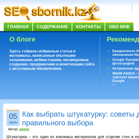
ГЛАВНАЯ
СОДЕРЖАНИЕ
КОНТАКТЫ
ОБО МНЕ
О блоге
Рекомен
Здесь собраны избранные статьи и
Ежеденевное б
обновление No
материалы, написанные опытными
seoшниками, вебмастерами, посвященные
Google Translat
фотографий
созданию, продвижению и монетизации сайта
с регулярным обновлением.
Актуальные ад
WebM AddUrl –
«загона» ваших
Google
Существует воп
ответить даже 
Переводчик Goo
Как выбрать штукатурку: советы 
05
правильного выбора
ИЮН
Автор:
admin
Штукатурка – это один из ключевых материалов для отделки стен и по