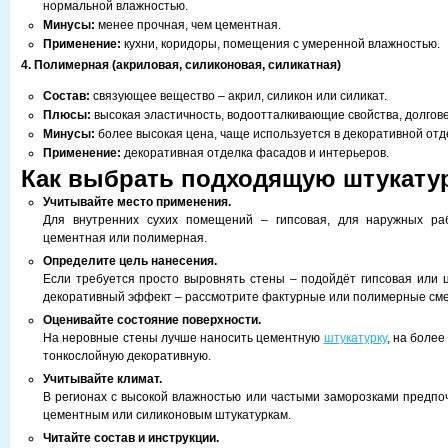
нормальной влажностью.
Минусы:
менее прочная, чем цементная.
Применение:
кухни, коридоры, помещения с умеренной влажностью.
4. Полимерная (акриловая, силиконовая, силикатная)
Состав:
связующее вещество – акрил, силикон или силикат.
Плюсы:
высокая эластичность, водоотталкивающие свойства, долгове
Минусы:
более высокая цена, чаще используется в декоративной отд
Применение:
декоративная отделка фасадов и интерьеров.
Как выбрать подходящую штукату
Учитывайте место применения.
Для внутренних сухих помещений – гипсовая, для наружных р
цементная или полимерная.
Определите цель нанесения.
Если требуется просто выровнять стены – подойдёт гипсовая или 
декоративный эффект – рассмотрите фактурные или полимерные сме
Оценивайте состояние поверхности.
На неровные стены лучше наносить цементную
штукатурку
, на более
тонкослойную декоративную.
Учитывайте климат.
В регионах с высокой влажностью или частыми заморозками предпо
цементным или силиконовым штукатуркам.
Читайте состав и инструкции.