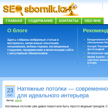
ГЛАВНАЯ
СОДЕРЖАНИЕ
КОНТАКТЫ
ОБО МНЕ
О блоге
Рекомен
Здесь собраны избранные статьи и
Ежеденевное б
обновление No
материалы, написанные опытными
seoшниками, вебмастерами, посвященные
Google Translat
фотографий
созданию, продвижению и монетизации сайта
с регулярным обновлением.
Актуальные ад
WebM AddUrl –
«загона» ваших
Google
Существует воп
ответить даже 
Переводчик Goo
Натяжные потолки — современно
23
для идеального интерьера
ОКТ
Автор:
admin
Натяжные потолки уже давно перестали быть просто модным трендом. Се