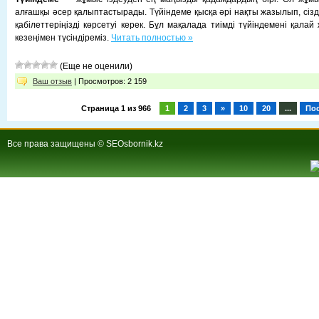
алғашқы әсер қалыптастырады. Түйіндеме қысқа әрі нақты жазылып, сізді
қабілеттеріңізді көрсетуі керек. Бұл мақалада тиімді түйіндемені қалай 
кезеңімен түсіндіреміз.
Читать полностью »
(Еще не оценили)
Ваш отзыв
| Просмотров: 2 159
Страница 1 из 966
1
2
3
»
10
20
...
По
Все права защищены © SEOsbornik.kz