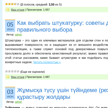
(
2
голосов, средний:
3,50
из 5)
Ваш отзыв
| Просмотров: 1 657
Как выбрать штукатурку: советы 
05
правильного выбора
ИЮН
Автор:
admin
Штукатурка – это один из ключевых материалов для отделки стен и по
выравнивает поверхности, но и защищает их от внешнего воздействи
теплоизоляцию, а также служит основой под декоративные покрыт
прослужила долго и обеспечила качественный результат, важно правил
этой статье расскажем, какие бывают штукатурки и как подобрать п
конкретные задачи.
Читать полностью »
(Еще не оценили)
Ваш отзыв
| Просмотров: 1 687
Жұмысқа түсу үшін түйіндеме (р
03
құрастыру жолдары
ИЮН
Автор:
admin
Түйіндеме
— жұмыс іздеудегі ең маңызды қадамдардың бірі. Ол жұмы