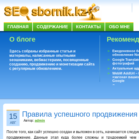
ГЛАВНАЯ
СОДЕРЖАНИЕ
КОНТАКТЫ
ОБО МНЕ
О блоге
Рекомен
Здесь собраны избранные статьи и
Ежеденевное б
обновление No
материалы, написанные опытными
seoшниками, вебмастерами, посвященные
Google Translat
фотографий
созданию, продвижению и монетизации сайта
с регулярным обновлением.
Актуальные ад
WebM AddUrl –
«загона» ваших
Google
Существует воп
ответить даже 
Переводчик Goo
Правила успешного продвижения
15
Автор:
admin
АВГ
После того, как сайт успешно создан и выложен в сеть, начинается следу
продвижение. Данные этап куда более сложны и трудоемкий чем 