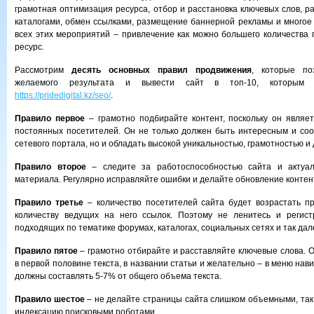
грамотная оптимизация ресурса, отбор и расстановка ключевых слов, р
каталогами, обмен ссылками, размещение баннерной рекламы и многое 
всех этих мероприятий – привлечение как можно большего количества 
ресурс.
Рассмотрим
десять основных правил продвижения
, которые по
желаемого результата и вывести сайт в топ-10, которым п
https://pridedigital.kz/seo/
.
Правило первое
– грамотно подбирайте контент, поскольку он являе
постоянных посетителей. Он не только должен быть интересным и соо
сетевого портала, но и обладать высокой уникальностью, грамотностью и
Правило второе
– следите за работоспособностью сайта и актуал
материала. Регулярно исправляйте ошибки и делайте обновление контен
Правило третье
– количество посетителей сайта будет возрастать п
количеству ведущих на него ссылок. Поэтому не ленитесь и регист
подходящих по тематике форумах, каталогах, социальных сетях и так дал
Правило пятое
– грамотно отбирайте и расставляйте ключевые слова. 
в первой половине текста, в названии статьи и желательно – в меню нав
должны составлять 5-7% от общего объема текста.
Правило шестое
– не делайте страницы сайта слишком объемными, так 
индексацию поисковыми роботами.