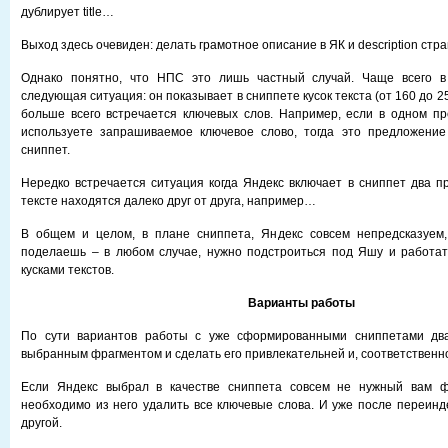
дублирует title…
Выход здесь очевиден: делать грамотное описание в ЯК и description стр
Однако понятно, что НПС это лишь частный случай. Чаще всего в
следующая ситуация: он показывает в сниппете кусок текста (от 160 до 2
больше всего встречается ключевых слов. Например, если в одном п
используете запрашиваемое ключевое слово, тогда это предложение
сниппет.
Нередко встречается ситуация когда Яндекс включает в сниппет два п
тексте находятся далеко друг от друга, например…
В общем и целом, в плане сниппета, Яндекс совсем непредсказуем,
поделаешь – в любом случае, нужно подстроиться под Яшу и работа
кусками текстов.
Варианты работы
По сути вариантов работы с уже сформированными сниппетами д
выбранным фрагментом и сделать его привлекательней и, соответственн
Если Яндекс выбрал в качестве сниппета совсем не нужный вам фр
необходимо из него удалить все ключевые слова. И уже после переинд
другой.