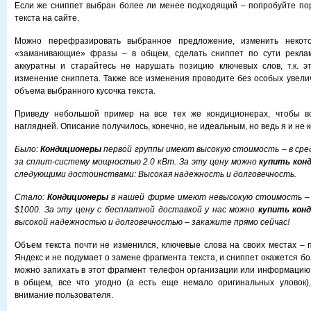
Если же сниппет выбран более ли менее подходящий – попробуйте пор
текста на сайте.
Можно перефразировать выбранное предложение, изменить некото
«заманивающие» фразы – в общем, сделать сниппет по сути реклам
аккуратны и старайтесь не нарушать позицию ключевых слов, т.к. э
изменение сниппета. Также все изменения проводите без особых увел
объема выбранного кусочка текста.
Приведу небольшой пример на все тех же кондиционерах, чтобы в
наглядней. Описание получилось, конечно, не идеальным, но ведь я и не 
Было:
Кондиционеры
первой группы имеют высокую стоимость – в сре
за сплит-систему мощностью 2.0 кВт. За эту цену можно
купить кон
следующими достоинствами: Высокая надежность и долговечность.
Стало:
Кондиционеры
в нашей фирме имеют невысокую стоимость – 
$1000. За эту цену с бесплатной доставкой у нас можно
купить кон
высокой надежностью и долговечностью – закажите прямо сейчас!
Объем текста почти не изменился, ключевые слова на своих местах – 
Яндекс и не подумает о замене фрагмента текста, и сниппет окажется б
можно запихать в этот фрагмент телефон организации или информацию о
в общем, все что угодно (а есть еще немало оригинальных уловок)
внимание пользователя.