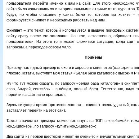
пользователя перейти именно к вам на сайт. Для этого необходимо 
сайта было «заманчивым» или оригинальным в отличие от конкурентов. Т
будут, но чтобы описание у сайта было то, которое вы хотите – н
формируется сниппет и необходимо работать над ним.
Сниппет
– это текст, который используется в выдаче поисковых систем
сайту сразу после его заголовка. На него, естественно, обращает в
пользователей. Из этого то и может сложиться ситуация, когда сайт
запросам, а переходов совсем мало.
Примеры
Приведу наглядный пример плохого и хорошего сниппетов (все скрины кли
плохого, кстати, выступит моя статья «Белая база каталогов с высоким PR
Ну что тут можно сказать, по запросу «белая база каталогов» в сниппе
слов, Андрей, сентябрь – в общем, полный бред. Естественно, видя т
перейти на сайт явно пропадает.
Здесь ситуация прямо противоположная – сниппет очень удачный, согла
заставляет перейти на этот сайт.
Также в качестве примера можно взглянуть на ТОП в «любимой» тема
кондиционеры, по запросу «купить кондиционер»:
Два сайта из первой шестерки имеют не очень-то и внушительный снипп