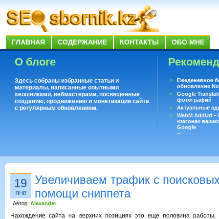
ГЛАВНАЯ
СОДЕРЖАНИЕ
КОНТАКТЫ
ОБО МНЕ
О блоге
Рекомен
Здесь собраны избранные статьи и
Ежеденевное б
обновление No
материалы, написанные опытными
seoшниками, вебмастерами, посвященные
Google Translat
фотографий
созданию, продвижению и монетизации сайта
с регулярным обновлением.
Актуальные ад
WebM AddUrl –
«загона» ваших
Google
Существует воп
ответить даже 
Переводчик Goo
Увеличиваем трафик с поисковых
19
помощи сниппета
ЯНВ
Автор:
Alexander
Нахождение сайта на верхних позициях это еще половина работы, 