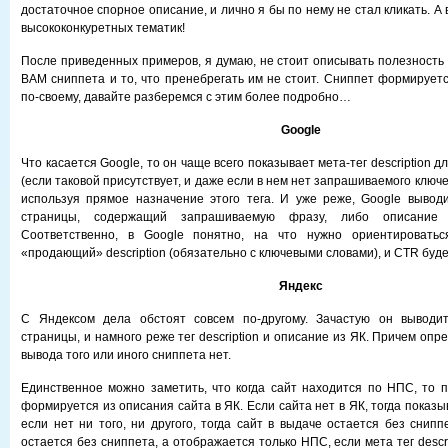
достаточное спорное описание, и лично я бы по нему не стал кликать. А 
высококонкуретных тематик!
После приведенных примеров, я думаю, не стоит описывать полезность 
ВАМ сниппета и то, что пренебрегать им не стоит. Сниппет формируетс
по-своему, давайте разберемся с этим более подробно…
Google
Что касается Google, то он чаще всего показывает мета-тег description 
(если таковой присутствует, и даже если в нем нет запрашиваемого ключе
используя прямое назначение этого тега. И уже реже, Google вывод
страницы, содержащий запрашиваемую фразу, либо описание
Соответственно, в Google понятно, на что нужно ориентировать
«продающий» description (обязательно с ключевыми словами), и CTR буде
Яндекс
С Яндексом дела обстоят совсем по-другому. Зачастую он выводи
страницы, и намного реже тег description и описание из ЯК. Причем оп
вывода того или иного сниппета нет.
Единственное можно заметить, что когда сайт находится по НПС, то 
формируется из описания сайта в ЯК. Если сайта нет в ЯК, тогда показыв
если нет ни того, ни другого, тогда сайт в выдаче остается без снипп
остается без сниппета, а отображается только НПС, если мета тег descr