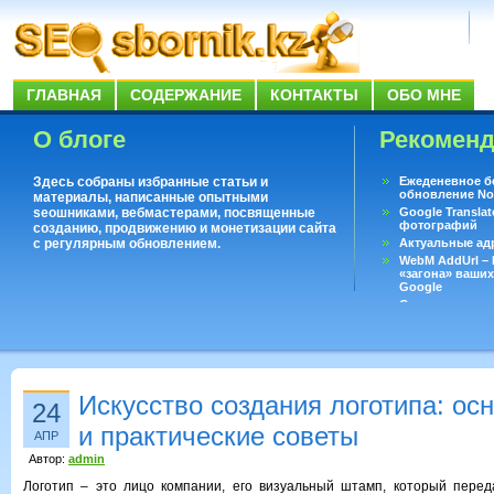
ГЛАВНАЯ
СОДЕРЖАНИЕ
КОНТАКТЫ
ОБО МНЕ
О блоге
Рекомен
Здесь собраны избранные статьи и
Ежеденевное б
обновление No
материалы, написанные опытными
seoшниками, вебмастерами, посвященные
Google Translat
фотографий
созданию, продвижению и монетизации сайта
с регулярным обновлением.
Актуальные ад
WebM AddUrl –
«загона» ваших
Google
Существует воп
ответить даже 
Переводчик Goo
Искусство создания логотипа: ос
24
и практические советы
АПР
Автор:
admin
Логотип – это лицо компании, его визуальный штамп, который перед