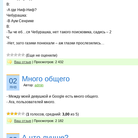
В:
-А где Ниф-Ниф?
Чебурашка:
-В Аум Сенрике
В:
-Ты че еб…ся Чебурашка, нет такого поисковика, садись – 2
Ч:
-Нет, зато газики понюхали – аж глазки прослезились…
(Еще не оценили)
Ваш отзыв
| Просмотров: 2 432
Много общего
02
Автор:
admin
ЯНВ
- Между моей девушкой и Google есть много общего.
- Ага, пользователей много.
(
1
голосов, средний:
3,00
из 5)
Ваш отзыв
| Просмотров: 2 182
А что лучше?