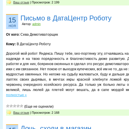
Ваш отзыв
| Просмотров: 2 199
Письмо в ДатаЦентр Роботу
15
Автор:
admin
НОЯ
От кого:
Сева Демотиваторщик
Кому:
В ДатаЦентр Роботу
Дорогой мой робот Яндекса. Пишу тебе, seo-портянку эту, отчаявшись на 
надежде я на твою порядочность и благочестивость дюже развитую. 
работяг и для них, бояринов окоянных я сделал это ресурс демотиваторо
ижи с им связанное. Нет покою от выходок купеческих, всё им не то, да не 
мудростью овеянных. Но негоже на судьбу жаловаться, буду и дальше д
лаптях своих дырявых, в мечтах икры красной хлебнути ложкой кр
червонец очередного хозяйского ресурса. Да только уж больно люты о
великой, лишь люлей да плетей могут вешать, да в сапе мордой м
полностью »
(Еще не оценили)
Ваш отзыв
| Просмотров: 2 168
Дочь, сходи в магазин