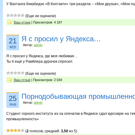
У Вахтанга Кикабидзе «В Контакте» три раздела – «Мои друзья», «Мои го
(Еще не оценили)
Ваш отзыв
| Просмотров: 4 187
Я с просил у Яндекса…
21
Автор:
admin
ФЕВ
Я с просил у Яндекса, где моя любимая…
Ты б ещё у Рамблера дурачок спросил
(Еще не оценили)
Ваш отзыв
| Просмотров: 2 034
Порнодобывающая промышленно
25
Автор:
admin
ЯНВ
Студент горного института из-за опечатки в Яндексе сдал курсовую на
промышленность»
(
2
голосов, средний:
3,50
из 5)