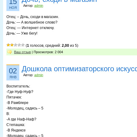
15
Автор:
admin
НОЯ
Отец: – Дочь, сходи в магазин.
Дочь: — А волшебное слово?
Отец: — Интернет отключу.
Дочь: — Уже бегу!
(
1
голосов, средний:
2,00
из 5)
Ваш отзыв
| Просмотров: 2 004
Дошкола оптимизаторского искус
02
Автор:
admin
ЯНВ
Воспитатель:
-Где Нуф-Нуф?
Пятачек:
-В Рамблере
-Молодец, садись – 5
В:
-А где Наф-Наф?
Степашка:
-В Яндексе
-Молодец, садись – 5