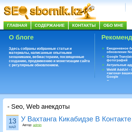
ГЛАВНАЯ
СОДЕРЖАНИЕ
КОНТАКТЫ
ОБО МНЕ
О блоге
Рекомен
Здесь собраны избранные статьи и
Ежеденевное б
обновление No
материалы, написанные опытными
seoшниками, вебмастерами, посвященные
Google Translat
фотографий
созданию, продвижению и монетизации сайта
с регулярным обновлением.
Актуальные ад
WebM AddUrl –
«загона» ваших
Google
Существует воп
ответить даже 
Переводчик Goo
- Seo, Web анекдоты
У Вахтанга Кикабидзе В Контакт
13
Автор:
admin
МАЙ