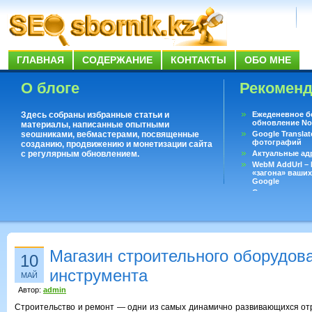
ГЛАВНАЯ
СОДЕРЖАНИЕ
КОНТАКТЫ
ОБО МНЕ
О блоге
Рекомен
Здесь собраны избранные статьи и
Ежеденевное б
обновление No
материалы, написанные опытными
seoшниками, вебмастерами, посвященные
Google Translat
фотографий
созданию, продвижению и монетизации сайта
с регулярным обновлением.
Актуальные ад
WebM AddUrl –
«загона» ваших
Google
Существует воп
ответить даже 
Переводчик Goo
Магазин строительного оборудов
10
инструмента
МАЙ
Автор:
admin
Строительство и ремонт — одни из самых динамично развивающихся отр