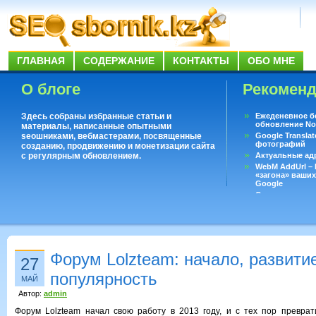
ГЛАВНАЯ
СОДЕРЖАНИЕ
КОНТАКТЫ
ОБО МНЕ
О блоге
Рекомен
Здесь собраны избранные статьи и
Ежеденевное б
обновление No
материалы, написанные опытными
seoшниками, вебмастерами, посвященные
Google Translat
фотографий
созданию, продвижению и монетизации сайта
с регулярным обновлением.
Актуальные ад
WebM AddUrl –
«загона» ваших
Google
Существует воп
ответить даже 
Переводчик Goo
Форум Lolzteam: начало, развити
27
популярность
МАЙ
Автор:
admin
Форум Lolzteam начал свою работу в 2013 году, и с тех пор превра