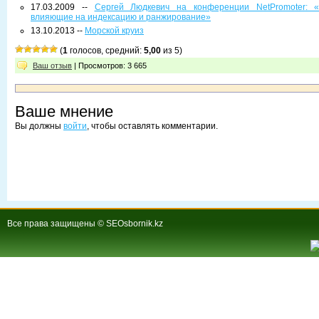
17.03.2009 --
Сергей Людкевич на конференции NetPromoter: «
влияющие на индексацию и ранжирование»
13.10.2013 --
Морской круиз
(
1
голосов, средний:
5,00
из 5)
Ваш отзыв
| Просмотров: 3 665
Ваше мнение
Вы должны
войти
, чтобы оставлять комментарии.
Все права защищены © SEOsbornik.kz