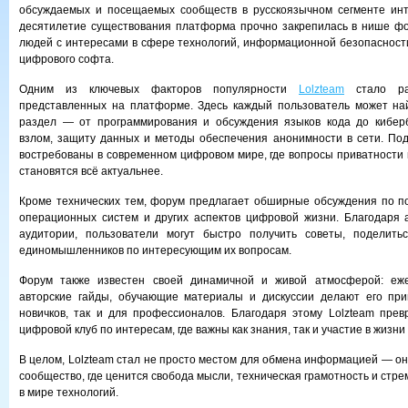
обсуждаемых и посещаемых сообществ в русскоязычном сегменте инт
десятилетие существования платформа прочно закрепилась в нише ф
людей с интересами в сфере технологий, информационной безопасност
цифрового софта.
Одним из ключевых факторов популярности
Lolzteam
стало раз
представленных на платформе. Здесь каждый пользователь может на
раздел — от программирования и обсуждения языков кода до киберб
взлом, защиту данных и методы обеспечения анонимности в сети. По
востребованы в современном цифровом мире, где вопросы приватност
становятся всё актуальнее.
Кроме технических тем, форум предлагает обширные обсуждения по по
операционных систем и других аспектов цифровой жизни. Благодаря 
аудитории, пользователи могут быстро получить советы, поделит
единомышленников по интересующим их вопросам.
Форум также известен своей динамичной и живой атмосферой: еже
авторские гайды, обучающие материалы и дискуссии делают его при
новичков, так и для профессионалов. Благодаря этому Lolzteam прев
цифровой клуб по интересам, где важны как знания, так и участие в жизни
В целом, Lolzteam стал не просто местом для обмена информацией — о
сообщество, где ценится свобода мысли, техническая грамотность и стр
в мире технологий.