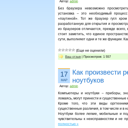
Автор:
admin
Без браузера невозможно просмотреть
установка – это необходимый процесс
«паутиной». Тот же браузер гугл хром
разработанную для открытия и просмотра 
из браузеров отличается, прежде всего,
стоит заметить, что единое пространств
сути, выполняют одни и те же функции. К
(Еще не оценили)
Ваш отзыв
| Просмотров: 1 557
Как произвести 
17
ноутбуков
МАР
Автор:
admin
Компьютеры и ноутбуки – приборы, зна
ломаясь, могут принести и существенные 
Кроме того, что эти виды оргтехни
существенные различия, в том числе и в н
Ноутбуки более легкие, мобильные и по
чувствительны к неисправностям и не п
полностью »