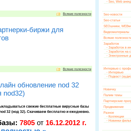
- Seo, Web анек
Всякие полезности
Seo-новости
Seo-статьи
SEOшники, WEBм
ртнерки-биржи для
Видеоматериалы
тов
Всякие полезност
Заработок
- Заработок в и
- Заработок на 
- Электронные д
Интервью с проф
Всякие полезности
- Интервью
- Подкаст (ауди
айн обновление nod 32
Новичку
 nod32)
Палим темы
Партнерские про
выкладываться свежие бесплатные вирусные базы
Продвижение
d 32 (нод 32). Скачиваем бесплатно и ежедневно.
Разное
- Коллекции
базы:
7805
от
16.12.2012 г.
- Новинки филь
 полностью »