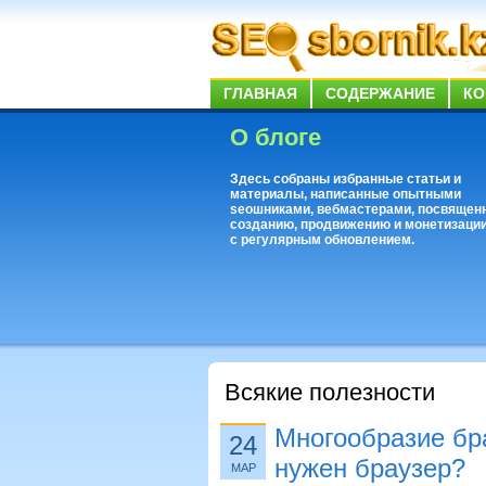
ГЛАВНАЯ
СОДЕРЖАНИЕ
КО
О блоге
Здесь собраны избранные статьи и
материалы, написанные опытными
seoшниками, вебмастерами, посвящен
созданию, продвижению и монетизации
с регулярным обновлением.
Всякие полезности
Многообразие бр
24
нужен браузер?
МАР