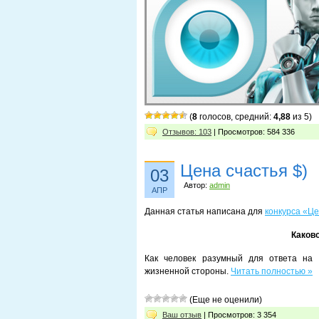
(
8
голосов, средний:
4,88
из 5)
Отзывов: 103
| Просмотров: 584 336
Цена счастья $)
03
Автор:
admin
АПР
Данная статья написана для
конкурса «Це
Каково
Как человек разумный для ответа на 
жизненной стороны.
Читать полностью »
(Еще не оценили)
Ваш отзыв
| Просмотров: 3 354