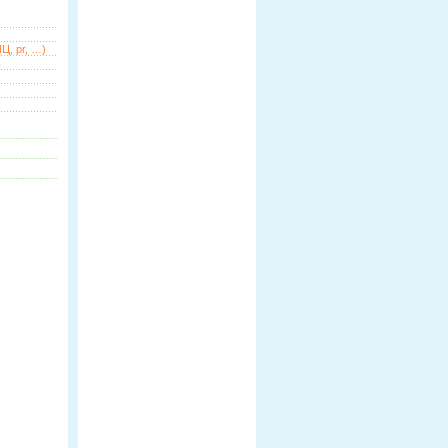
Ц, pr, …)
ь