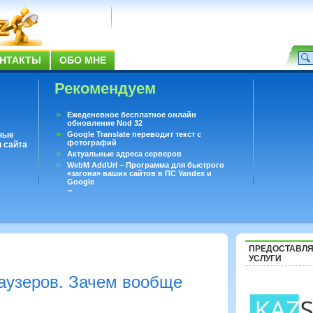
НТАКТЫ
ОБО МНЕ
Рекомендуем
Ежеденевное бесплатное онлайн
обновление Nod 32
ные
Google Translate переводит текст с
фотографий
 сайта
Актуальные адреса серверов
WebM AddUrl – Программа для быстрого
«загона» ваших сайтов в ПС Yandex и
Google
Существует вопросы, на которые не может
ответить даже Google
Переводчик Google для Android
ПРЕДОСТАВЛ
УСЛУГИ
аузеров. Зачем вообще