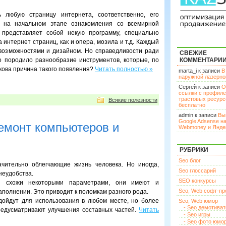
 любую страницу интернета, соответственно, его
 на начальном этапе ознакомления со всемирной
 представляет собой некую программу, специально
интернет страниц, как и опера, мозила и т.д. Каждый
 возможностями и дизайном. Но справедливости ради
СВЕЖИЕ
о породило разнообразие инструментов, которые, по
КОММЕНТАРИ
акова причина такого появления?
Читать полностью »
marta_i к записи
В
наружной лазерн
Сергей к записи
О
ссылки с профил
трастовых ресурс
Всякие полезности
бесплатно
admin к записи
Вы
Google Adsense н
ремонт компьютеров и
Webmoney и Янде
РУБРИКИ
Seo блог
чительно облегчающие жизнь человека. Но иногда,
Seo глоссарий
неудобства.
SEO конкурсы
ки схожи некоторыми параметрами, они имеют и
Seo, Web софт-п
аполнении. Это приводит к поломкам разного рода.
дойдут для использования в любом месте, но более
Seo, Web юмор
- Seo демотива
редусматривают улучшения составных частей.
Читать
- Seo игры
- Seo фото юмо