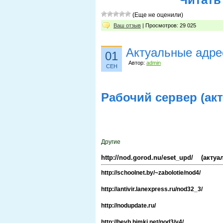
(Еще не оценили)
Ваш отзыв
| Просмотров: 29 025
Актуальные адре
01
Автор:
admin
СЕН
Рабочий сервер (ак
Другие
http://nod.gorod.nu/eset_upd/ (актуа
http://schoolnet.by/~zabolotie/nod4/
http://antivir.lanexpress.ru/nod32_3/
http://nodupdate.ru/
http://bevb.himki.net/nod3/v4/