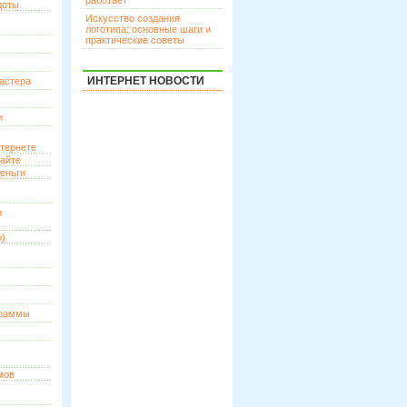
работает
доты
Искусство создания
логотипа: основные шаги и
практические советы
ИНТЕРНЕТ НОВОСТИ
астера
и
нтернете
сайте
еньги
и
о)
граммы
мов