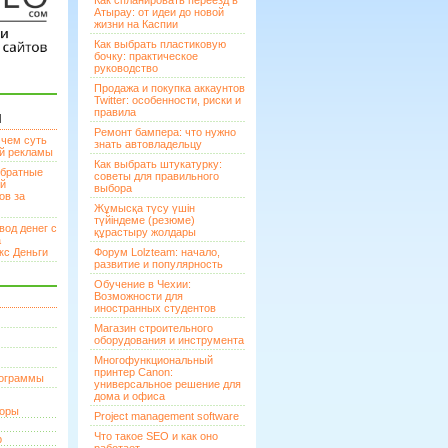
Как спланировать переезд в
Атырау: от идеи до новой
жизни на Каспии
Как выбрать пластиковую
бочку: практическое
руководство
Продажа и покупка аккаунтов
Twitter: особенности, риски и
правила
И
Ремонт бампера: что нужно
 чем суть
знать автовладельцу
ой рекламы
Как выбрать штукатурку:
братные
советы для правильного
ей
выбора
ов за
Жұмысқа түсу үшін
түйіндеме (резюме)
вод денег с
құрастыру жолдары
а
кс Деньги
Форум Lolzteam: начало,
развитие и популярность
Обучение в Чехии:
Возможности для
иностранных студентов
Магазин строительного
оборудования и инструмента
Многофункциональный
принтер Canon:
рограммы
универсальное решение для
дома и офиса
торы
Project management software
Что такое SEO и как оно
р