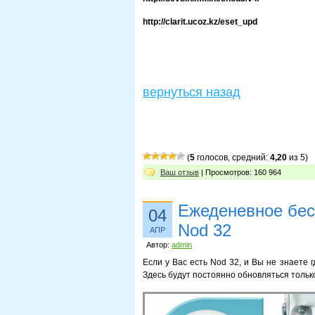
http://clarit.ucoz.kz/eset_upd
вернуться назад
(
5
голосов, средний:
4,20
из 5)
Ваш отзыв
| Просмотров: 160 964
Ежеденевное бес
04
Nod 32
АПР
Автор:
admin
Если у Вас есть Nod 32, и Вы не знаете 
Здесь будут постоянно обновляться тольк