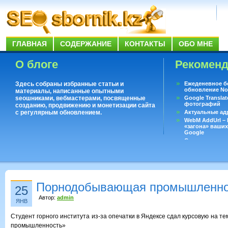
ГЛАВНАЯ
СОДЕРЖАНИЕ
КОНТАКТЫ
ОБО МНЕ
О блоге
Рекомен
Здесь собраны избранные статьи и
Ежеденевное б
обновление No
материалы, написанные опытными
seoшниками, вебмастерами, посвященные
Google Translat
фотографий
созданию, продвижению и монетизации сайта
с регулярным обновлением.
Актуальные ад
WebM AddUrl –
«загона» ваших
Google
Существует воп
ответить даже 
Переводчик Goo
Порнодобывающая промышленно
25
Автор:
admin
ЯНВ
Студент горного института из-за опечатки в Яндексе сдал курсовую на
промышленность»