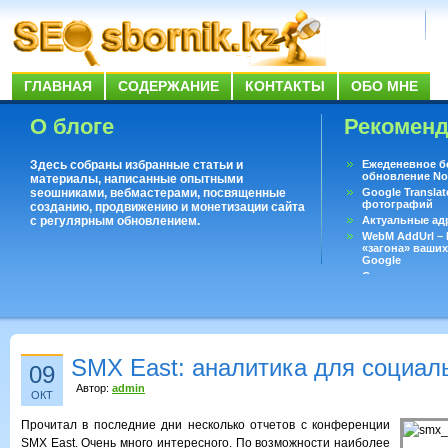
ГЛАВНАЯ
СОДЕРЖАНИЕ
КОНТАКТЫ
ОБО МНЕ
О блоге
Рекомен
Здесь собраны избранные статьи и
Ежеденевное б
обновление No
материалы, написанные опытными
seoшниками, вебмастерами, посвященные
Google Translat
фотографий
созданию, продвижению и монетизации сайта
с регулярным обновлением.
Актуальные ад
WebM AddUrl –
«загона» ваших
Google
Существует воп
ответить даже 
Переводчик Goo
SMX East: аналитика для социал
09
Автор:
admin
ОКТ
Прочитал в последние дни несколько отчетов с конференции
SMX East. Очень много интересного. По возможности наиболее