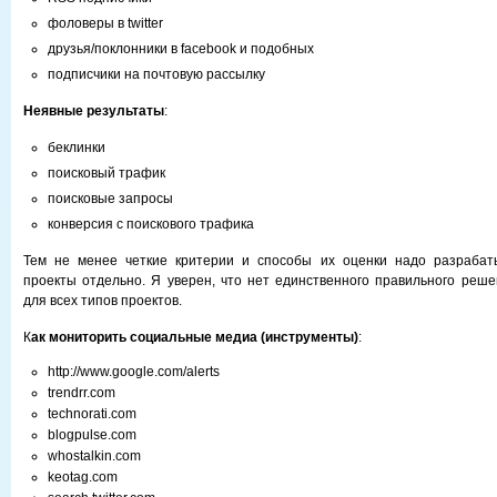
фоловеры в twitter
друзья/поклонники в facebook и подобных
подписчики на почтовую рассылку
Неявные результаты
:
беклинки
поисковый трафик
поисковые запросы
конверсия с поискового трафика
Тем не менее четкие критерии и способы их оценки надо разрабат
проекты отдельно. Я уверен, что нет единственного правильного реше
для всех типов проектов.
К
ак мониторить социальные медиа (инструменты)
:
http://www.google.com/alerts
trendrr.com
technorati.com
blogpulse.com
whostalkin.com
keotag.com