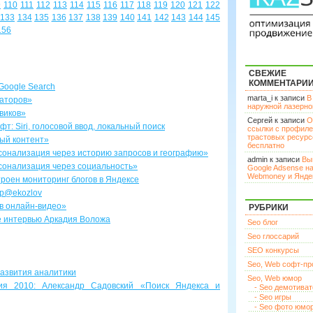
9
110
111
112
113
114
115
116
117
118
119
120
121
122
133
134
135
136
137
138
139
140
141
142
143
144
145
156
СВЕЖИЕ
КОММЕНТАРИ
Google Search
marta_i к записи
В
заторов»
наружной лазерн
виков»
Сергей к записи
О
: Siri, голосовой ввод, локальный поиск
ссылки с профил
трастовых ресурс
ый контент»
бесплатно
рсонализация через историю запросов и географию»
admin к записи
Вы
рсонализация через социальность»
Google Adsense н
Webmoney и Янде
троен мониторинг блогов в Яндексе
ер@ekozlov
 в онлайн-видео»
РУБРИКИ
е интервью Аркадия Воложа
Seo блог
Seo глоссарий
SEO конкурсы
Seo, Web софт-п
 развития аналитики
Seo, Web юмор
я 2010: Александр Садовский «Поиск Яндекса и
- Seo демотива
- Seo игры
- Seo фото юмо