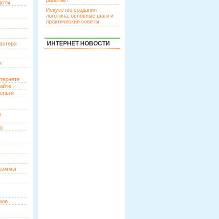
работает
доты
Искусство создания
логотипа: основные шаги и
практические советы
ИНТЕРНЕТ НОВОСТИ
астера
и
нтернете
сайте
еньги
и
о)
граммы
мов