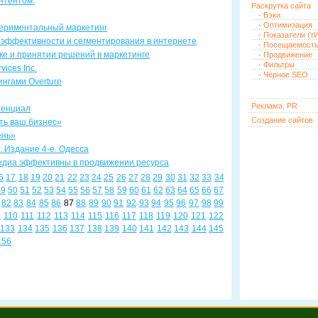
нтентом.
Раскрутка сайта
- Бэки
- Оптимизация
периментальный маркетинг
- Показатели (тИ
 эффективности и сегментирования в интернете
- Посещаемост
ке и принятии решений в маркетинге
- Продвижение
- Фильтры
vices Inc.
- Чёрное SEO
ингами Overture
Реклама, PR
тенциал
Создание сайтов
ить ваш бизнес»
ень»
». Издание 4-е. Одесса
медиа эффективны в продвижении ресурса
6
17
18
19
20
21
22
23
24
25
26
27
28
29
30
31
32
33
34
49
50
51
52
53
54
55
56
57
58
59
60
61
62
63
64
65
66
67
82
83
84
85
86
87
88
89
90
91
92
93
94
95
96
97
98
99
9
110
111
112
113
114
115
116
117
118
119
120
121
122
133
134
135
136
137
138
139
140
141
142
143
144
145
156