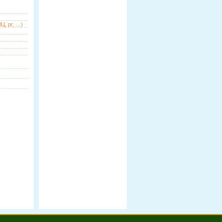
Ц, pr, …)
ь