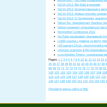
WordPress – система управления ко
YaC/m 2013: Big Data в рекламе
YaC/m 2013: Количественный и экс
YaC/m 2013: Новые способы оценки
YaC/m 2013: О тенденциях, аналити
Yahoo! Inc. приобретает Overture Ser
Yahoo! начинает пользоваться лист
Yet Another Conference 2011
YouTube раскрывает рекламный по
«1000 ссылок с домена .ru могут уб
«26 шагов к 15тыс. посетителей в д
«Horizon scanning & Re-imagination
«Los Angeles Times»: социальные 
Pages:
1
2
3
4
5
6
7
8
9
10
11
12
13
14
15
1
35
36
37
38
39
40
41
42
43
44
45
46
47
48
68
69
70
71
72
73
74
75
76
77
78
79
80
81
100
101
102
103
104
105
106
107
108
10
123
124
125
126
127
128
129
130
131
132
146
147
148
149
150
151
152
153
154
155
Просмотр карты сайта в XML