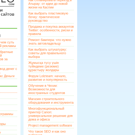
Как спланировать переезд в
Атырау: от идеи до новой
жизни на Каспии
Как выбрать пластиковую
бочку: практическое
руководство
Продажа и покупка аккаунтов
Twitter: особенности, риски и
правила
И
Ремонт бампера: что нужно
 чем суть
знать автовладельцу
ой рекламы
Как выбрать штукатурку:
братные
советы для правильного
ей
выбора
ов за
Жұмысқа түсу үшін
түйіндеме (резюме)
вод денег с
құрастыру жолдары
а
кс Деньги
Форум Lolzteam: начало,
развитие и популярность
Обучение в Чехии:
Возможности для
иностранных студентов
Магазин строительного
оборудования и инструмента
Многофункциональный
принтер Canon:
рограммы
универсальное решение для
дома и офиса
торы
Project management software
Что такое SEO и как оно
р