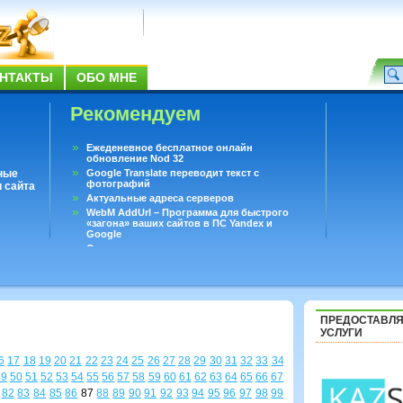
НТАКТЫ
ОБО МНЕ
Рекомендуем
Ежеденевное бесплатное онлайн
обновление Nod 32
ные
Google Translate переводит текст с
фотографий
 сайта
Актуальные адреса серверов
WebM AddUrl – Программа для быстрого
«загона» ваших сайтов в ПС Yandex и
Google
Существует вопросы, на которые не может
ответить даже Google
Переводчик Google для Android
ПРЕДОСТАВЛ
УСЛУГИ
6
17
18
19
20
21
22
23
24
25
26
27
28
29
30
31
32
33
34
49
50
51
52
53
54
55
56
57
58
59
60
61
62
63
64
65
66
67
82
83
84
85
86
87
88
89
90
91
92
93
94
95
96
97
98
99