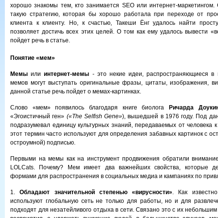
хорошо знакомы тем, кто занимается SEO или интернет-маркетингом. 
такую стратегию, которая бы хорошо работала при переходе от прое
клиента к клиенту. Но, к счастью, Такеши Ёнг удалось найти прост
позволяет достичь всех этих целей. О том как ему удалось вывести 
пойдет речь в статье.
Понятие «мем»
Мемы
или
интернет-мемы
- это некие идеи, распространяющиеся в 
мемов могут выступать оригинальные фразы, цитаты, изображения, ви
данной статье речь пойдет о мемах-картинках.
Слово «мем» появилось благодаря книге биолога
Ричарда Доукин
«Эгоистичный ген»
(«The Selfish Gene»
), вышедшей в 1976 году. Под д
подразумевал единицу культурных знаний, передаваемых от человека к 
этот термин часто используют для определения забавных картинок с ос
остроумной) подписью.
Первыми на мемы как на инструмент продвижения обратили внимание
LOLCats. Почему? Мем имеет два важнейших свойства, которые д
формами для распространения в социальных медиа и кампаниях по прив
1.
Обладают значительной степенью «вирусности»
. Как известн
используют глобальную сеть не только для работы, но и для развле
подходят для незатейливого отдыха в сети. Связано это с их небольши