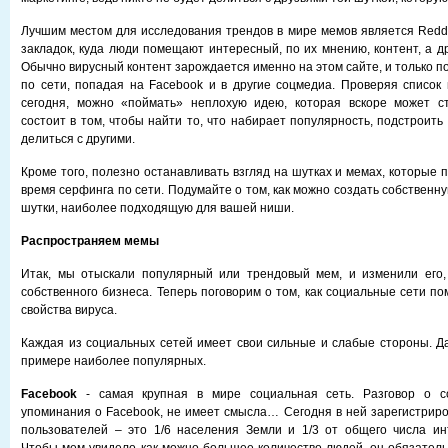
Лучшим местом для исследования трендов в мире мемов является Reddi
закладок, куда люди помещают интересный, по их мнению, контент, а др
Обычно вирусный контент зарождается именно на этом сайте, и только 
по сети, попадая на Facebook и в другие соцмедиа. Проверяя список 
сегодня, можно «поймать» неплохую идею, которая вскоре может ст
состоит в том, чтобы найти то, что набирает популярность, подстроить 
делиться с другими.
Кроме того, полезно останавливать взгляд на шутках и мемах, которые 
время серфинга по сети. Подумайте о том, как можно создать собственн
шутки, наиболее подходящую для вашей ниши.
Распространяем мемы
Итак, мы отыскали популярный или трендовый мем, и изменили его,
собственного бизнеса. Теперь поговорим о том, как социальные сети п
свойства вируса.
Каждая из социальных сетей имеет свои сильные и слабые стороны. Д
примере наиболее популярных.
Facebook
- самая крупная в мире социальная сеть. Разговор о со
упоминания о Facebook, не имеет смысла… Сегодня в ней зарегистрир
пользователей – это 1/6 населения Земли и 1/3 от общего числа ин