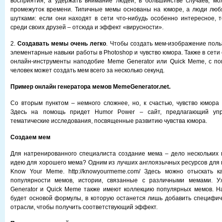
восприятия, а удержать внимание людей, в большинстве случаев, мо
промежуток времени. Типичные мемы основаны на юморе, а люди люб
шутками: если они находят в сети что-нибудь особенно интересное, 
среди своих друзей – отсюда и эффект «вирусности».
2.
Создавать мемы очень легко
. Чтобы создать мем-изображение пол
элементарные навыки работы в Photoshop и чувство юмора. Также в сет
онлайн-инструменты наподобие Meme Generator или Quick Meme, с п
человек может создать мем всего за несколько секунд.
Пример онлайн генератора мемов MemeGenerator.net.
Со вторым пунктом – немного сложнее, но, к счастью, чувство юмора
Здесь на помощь придет Humor Power – сайт, предлагающий упр
тематические исследования, посвященные развитию чувства юмора.
Создаем мем
Для натренированного специалиста создание мема – дело нескольких м
идею для хорошего мема? Одним из лучших англоязычных ресурсов для 
Know Your Meme. http://knowyourmeme.com/ Здесь можно отыскать ка
популярности мемов, истории, связанные с различными мемами. 
Generator и Quick Meme также имеют коллекцию популярных мемов. Н
будет основой формулы, в которую останется лишь добавить специфич
отрасли, чтобы получить соответствующий эффект.