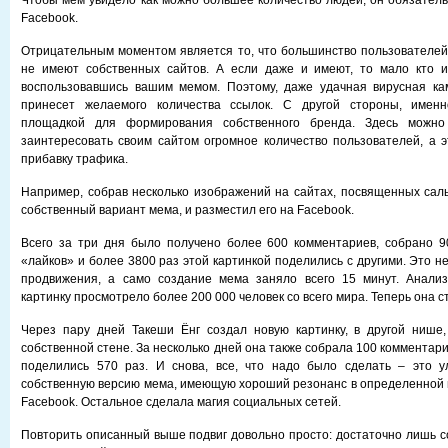
Чтобы мем увидело как можно большее количество людей, он обязатель
Facebook.
Отрицательным моментом является то, что большинство пользователей
не имеют собственных сайтов. А если даже и имеют, то мало кто из
воспользовавшись вашим мемом. Поэтому, даже удачная вирусная ка
принесет желаемого количества ссылок. С другой стороны, именн
площадкой для формирования собственного бренда. Здесь можно
заинтересовать своим сайтом огромное количество пользователей, а 
прибавку трафика.
Например, собрав несколько изображений на сайтах, посвященных саль
собственный вариант мема, и разместил его на Facebook.
Всего за три дня было получено более 600 комментариев, собрано 9
«лайков» и более 3800 раз этой картинкой поделились с другими. Это н
продвижения, а само создание мема заняло всего 15 минут. Анализ
картинку просмотрело более 200 000 человек со всего мира. Теперь она с
Через пару дней Такеши Ёнг создал новую картинку, в другой нише,
собственной стене. За несколько дней она также собрала 100 комментари
поделились 570 раз. И снова, все, что надо было сделать – это ул
собственную версию мема, имеющую хороший резонанс в определенной н
Facebook. Остальное сделала магия социальных сетей.
Повторить описанный выше подвиг довольно просто: достаточно лишь со