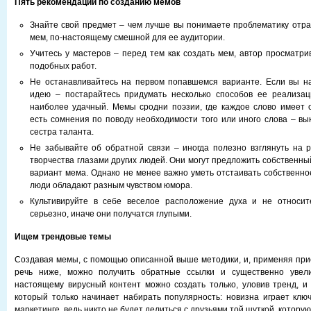
Пять рекомендаций по созданию мемов
Знайте свой предмет – чем лучше вы понимаете проблематику отрас
мем, по-настоящему смешной для ее аудитории.
Учитесь у мастеров – перед тем как создать мем, автор просматри
подобных работ.
Не останавливайтесь на первом попавшемся варианте. Если вы н
идею – постарайтесь придумать несколько способов ее реализац
наиболее удачный. Мемы сродни поэзии, где каждое слово имеет 
есть сомнения по поводу необходимости того или иного слова – вык
сестра таланта.
Не забывайте об обратной связи – иногда полезно взглянуть на р
творчества глазами других людей. Они могут предложить собственн
вариант мема. Однако не менее важно уметь отстаивать собственно
люди обладают разным чувством юмора.
Культивируйте в себе веселое расположение духа и не относи
серьезно, иначе они получатся глупыми.
Ищем трендовые темы
Создавая мемы, с помощью описанной выше методики, и, применяя при
речь ниже, можно получить обратные ссылки и существенно увели
настоящему вирусный контент можно создать только, уловив тренд, и 
который только начинает набирать популярность: новизна играет клю
маркетинге, ведь никто не будет делиться с друзьями той шуткой, котору