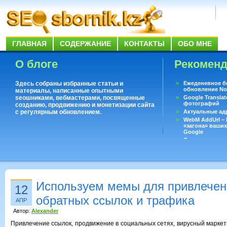
ГЛАВНАЯ
СОДЕРЖАНИЕ
КОНТАКТЫ
ОБО МНЕ
О блоге
Рекомен
Здесь собраны избранные статьи и
Ежеденевное б
обновление No
материалы, написанные опытными
seoшниками, вебмастерами, посвященные
Google Translat
фотографий
созданию, продвижению и монетизации сайта
с регулярным обновлением.
Актуальные ад
WebM AddUrl –
«загона» ваших
Google
Существует воп
ответить даже 
Переводчик Goo
Используем мемы для привлечен
12
обратных ссылок и трафика
АПР
Автор:
Alexander
Привлечение ссылок, продвижение в социальных сетях, вирусный маркети