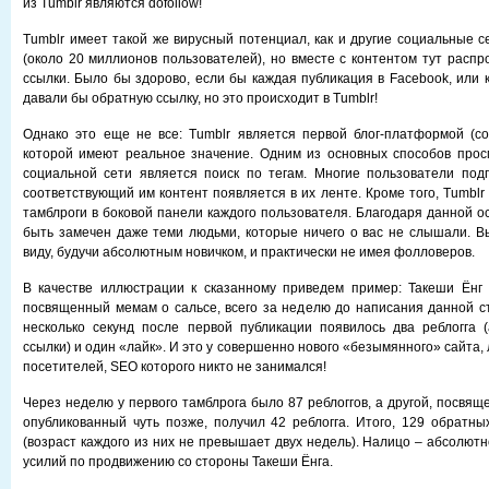
из Tumblr являются dofollow!
Tumblr имеет такой же вирусный потенциал, как и другие социальные с
(около 20 миллионов пользователей), но вместе с контентом тут распр
ссылки. Было бы здорово, если бы каждая публикация в Facebook, или 
давали бы обратную ссылку, но это происходит в Tumblr!
Однако это еще не все: Tumblr является первой блог-платформой (со
которой имеют реальное значение. Одним из основных способов прос
социальной сети является поиск по тегам. Многие пользователи под
соответствующий им контент появляется в их ленте. Кроме того, Tumbl
тамблроги в боковой панели каждого пользователя. Благодаря данной о
быть замечен даже теми людьми, которые ничего о вас не слышали. В
виду, будучи абсолютным новичком, и практически не имея фолловеров.
В качестве иллюстрации к сказанному приведем пример: Такеши Ёнг 
посвященный мемам о сальсе, всего за неделю до написания данной ст
несколько секунд после первой публикации появилось два реблогга 
ссылки) и один «лайк». И это у совершенно нового «безымянного» сайта
посетителей, SEO которого никто не занимался!
Через неделю у первого тамблрога было 87 реблоггов, а другой, посвящ
опубликованный чуть позже, получил 42 реблогга. Итого, 129 обратны
(возраст каждого из них не превышает двух недель). Налицо – абсолют
усилий по продвижению со стороны Такеши Ёнга.