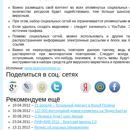
Важно размещать свой контент во всех упомянутых социальных 
количество ресурсов будет задействовано, тем больше шансов
вирусным.
При этом, набор социальных сетей не ограничивается упомянутыми 
Если удалось создать видеомем – следует начнинать с YouTube.
источник трафика.
Помимо социальных сетей, можно использовать и другие т
распространения информации: электронные рассылки и блоги, как 
ссылки.
Важно не переусердствовать, повторяя данную тактику, ведь 
растворяется при многократном повторении. Следует всегда
остроумным, создавать что-нибудь значимое, и пусть мемы буду
инструментов в наборе средств для вирусного маркетинга и привлече
Источник:
www.searchengines.ru
Поделиться в соц. сетях
Рекомендуем ещё
10.04.2012 --
21 апреля – Тотальный диктант в Ясной Поляне
10.09.2012 --
120 000 фотографий домов появились на Яндек.Картах
20.08.2012 --
О Яндексе будет снят фильм
23.04.2011 --
РИФ+КИБ 2011 :: Братская могила 2.0
13.11.2012 --
Яндекс об опасных обновлениях