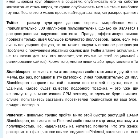
имея широкий круг общения в соцсетях, опубликовать его на собстве
контактов не столь широк, то лучше опубликовать мем на стене наиболе
группы. После этого можно просто наблюдать за тем, как распространяетс
Twitter
- размер аудитории данного сервиса микроблогов мень
(приблизительно 300 миллионов пользователей). Однако он является
распространения вирусного контента. Правда, эффективную кампан
провести только, имея большое количество фолловеров. Также, если ме
очень популярная фигура, то он может получить огромное распростра
Проблема с получением обратных ссылок для Twitter’а также актуальна, к
не так важно для тех, кто полагает, что ссылки из этой социальной
ранжировании сайтов). Кроме того, многие ниши слабо представлены в Twit
Stumbleupon
- пользователи этого ресурса любят картинки и другой «ле
Мемы, как раз, попадают в эту категорию. Имея приблизительно 20 мил
Stumbleupon направит на сайт тысячи посетителей в сутки, если, к
удачным. Каково будет качество подобного трафика – это уже др
используете для монетизации CPM рекламу, то здесь не будет никаких
случае, попытайтесь заставить посетителей подписаться на ваш блог, 
придут к повторно.
Pinterest
- довольно трудно пройти мимо этой быстро растущей 10-мил
Stumbleupon, пользователи Pinterest любят юмор и картинки, поэтому и
популярностью. Но, нацеливаясь на Pinterest, помните, что это женск
расстроит тот факт, что все ссылки, ведущие с Pinterest, заключены в тег no