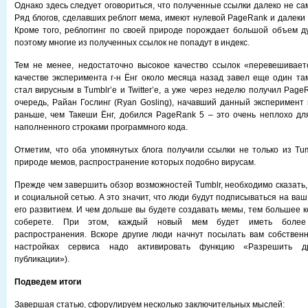
Однако здесь следует оговориться, что полученные ссылки далеко не сам
Ряд блогов, сделавших реблогг мема, имеют нулевой PageRank и далеки
Кроме того, реблоггинг по своей природе порождает большой объем д
поэтому многие из полученных ссылок не попадут в индекс.
Тем не менее, недостаточно высокое качество ссылок «перевешивает
качестве эксперимента г-н Ёнг около месяца назад завел еще один там
стал вирусным в Tumblr’e и Twitter’e, а уже через неделю получил Page
очередь, Райан Гослинг (Ryan Gosling), начавший данный эксперимент
раньше, чем Такеши Ёнг, добился PageRank 5 – это очень неплохо для
наполненного строками программного кода.
Отметим, что оба упомянутых блога получили ссылки не только из Tumb
природе мемов, распространение которых подобно вирусам.
Прежде чем завершить обзор возможностей Tumblr, необходимо сказать,
и социальной сетью. А это значит, что люди будут подписываться на ваш 
его развитием. И чем дольше вы будете создавать мемы, тем большее к
соберете. При этом, каждый новый мем будет иметь более
распространения. Вскоре другие люди начнут посылать вам собствен
настройках сервиса надо активировать функцию «Разрешить д
публикации»).
Подведем итоги
Завершая статью, сфорулируем несколько заключительных мыслей: