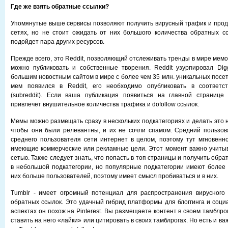
Где же взять обратные ссылки?
Упомянутые выше сервисы позволяют получить вирусный трафик и прод
сетях, но не стоит ожидать от них большого количества обратных с
подойдет пара других ресурсов.
Прежде всего, это Reddit, позволяющий отслеживать тренды в мире мемов
можно публиковать и собственные творения. Reddit узурпировал Di
большим новостным сайтом в мире с более чем 35 млн. уникальных посе
мем появился в Reddit, его необходимо опубликовать в соответс
(subreddit). Если ваша публикация появиться на главной странице 
привлечет внушительное количества трафика и dofollow ссылок.
Мемы можно размещать сразу в нескольких подкатегориях и делать это 
чтобы они были релевантны, и их не сочли спамом. Средний пользов
среднего пользователя сети интернет в целом, поэтому тут мгновенн
имеющие коммерческие или рекламные цели. Этот момент важно учитыв
сетью. Также следует знать, что попасть в топ страницы и получить обра
в небольшой подкатегории, но популярные подкатегории имеют более
них больше пользователей, поэтому имеет смысл пробиваться и в них.
Tumblr - имеет огромный потенциал для распространения вирусного 
обратных ссылок. Это удачный гибрид платформы для блоггинга и социа
аспектах он похож на Pinterest. Вы размещаете контент в своем тамблрог
ставить на него «лайки» или цитировать в своих тамблрогах. Но есть и в