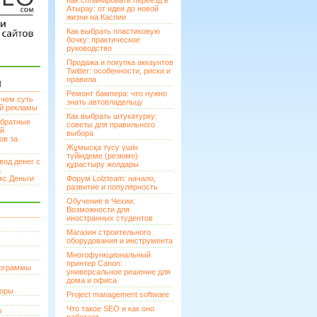
Как спланировать переезд в
Атырау: от идеи до новой
жизни на Каспии
Как выбрать пластиковую
бочку: практическое
руководство
Продажа и покупка аккаунтов
Twitter: особенности, риски и
правила
И
Ремонт бампера: что нужно
 чем суть
знать автовладельцу
ой рекламы
Как выбрать штукатурку:
братные
советы для правильного
ей
выбора
ов за
Жұмысқа түсу үшін
түйіндеме (резюме)
вод денег с
құрастыру жолдары
а
кс Деньги
Форум Lolzteam: начало,
развитие и популярность
Обучение в Чехии:
Возможности для
иностранных студентов
Магазин строительного
оборудования и инструмента
Многофункциональный
принтер Canon:
рограммы
универсальное решение для
дома и офиса
торы
Project management software
Что такое SEO и как оно
р