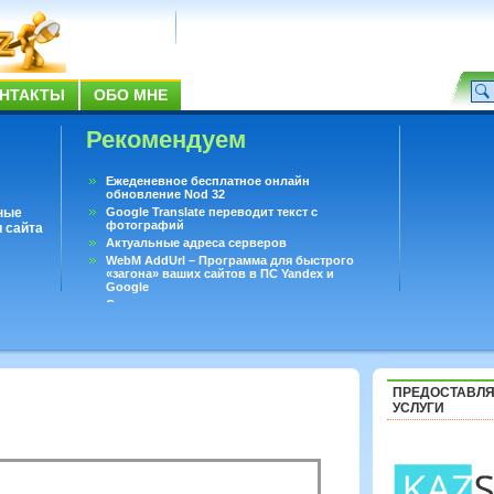
НТАКТЫ
ОБО МНЕ
Рекомендуем
Ежеденевное бесплатное онлайн
обновление Nod 32
ные
Google Translate переводит текст с
фотографий
 сайта
Актуальные адреса серверов
WebM AddUrl – Программа для быстрого
«загона» ваших сайтов в ПС Yandex и
Google
Существует вопросы, на которые не может
ответить даже Google
Переводчик Google для Android
ПРЕДОСТАВЛ
УСЛУГИ