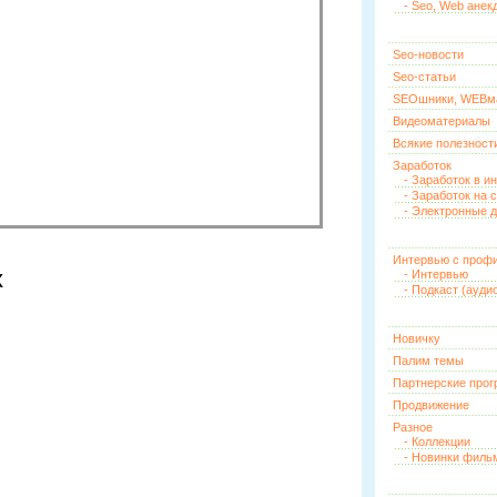
- Seo, Web анек
Seo-новости
Seo-статьи
SEOшники, WEBм
Видеоматериалы
Всякие полезност
Заработок
- Заработок в и
- Заработок на 
- Электронные д
Интервью с проф
х
- Интервью
- Подкаст (ауди
Новичку
Палим темы
Партнерские про
Продвижение
Разное
- Коллекции
- Новинки филь