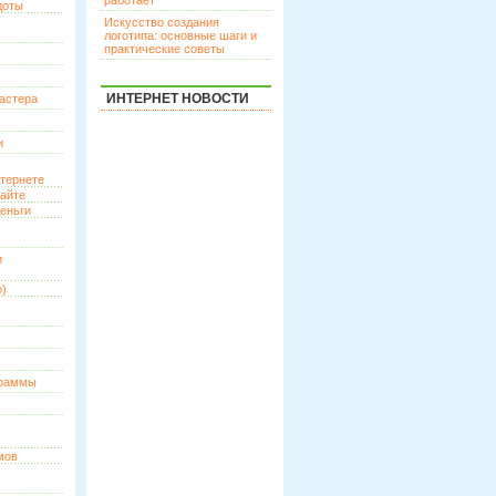
работает
доты
Искусство создания
логотипа: основные шаги и
практические советы
ИНТЕРНЕТ НОВОСТИ
астера
и
нтернете
сайте
еньги
и
о)
граммы
мов