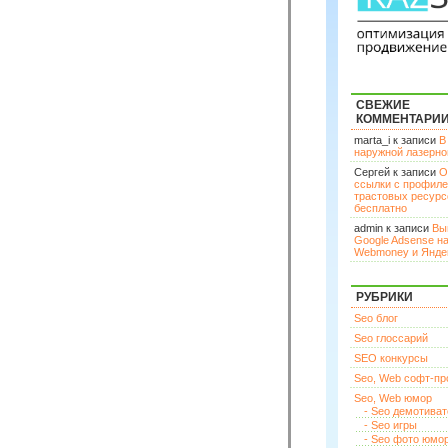
СВЕЖИЕ
КОММЕНТАРИ
marta_i к записи
В
наружной лазерн
Сергей к записи
О
ссылки с профил
трастовых ресурс
бесплатно
admin к записи
Вы
Google Adsense н
Webmoney и Янде
РУБРИКИ
Seo блог
Seo глоссарий
SEO конкурсы
Seo, Web софт-п
Seo, Web юмор
- Seo демотива
- Seo игры
- Seo фото юмо