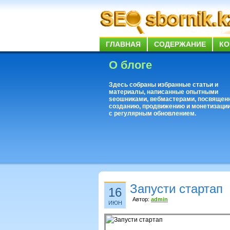
ГЛАВНАЯ
СОДЕРЖАНИЕ
КО
О блоге
Здесь собраны избранные статьи и
материалы, написанные опытными
seoшниками, вебмастерами, посвящен
созданию, продвижению и монетизации
с регулярным обновлением.
Запусти стартап
16
Автор:
admin
ИЮН