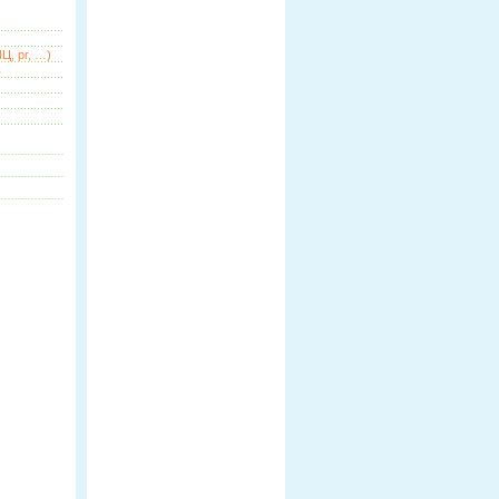
Ц, pr, …)
ь