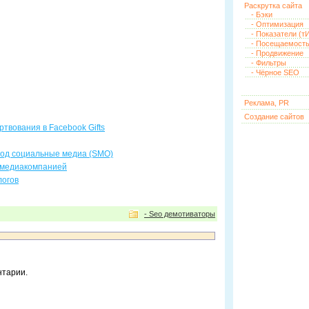
Раскрутка сайта
- Бэки
- Оптимизация
- Показатели (тИ
- Посещаемост
- Продвижение
- Фильтры
- Чёрное SEO
Реклама, PR
Создание сайтов
твования в Facebook Gifts
под социальные медиа (SMO)
 медиакомпанией
логов
- Seo демотиваторы
нтарии.