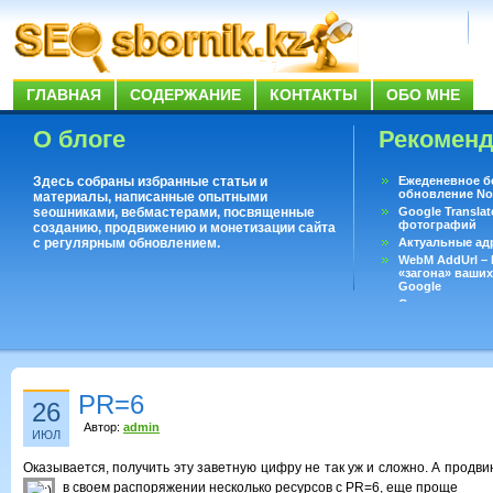
ГЛАВНАЯ
СОДЕРЖАНИЕ
КОНТАКТЫ
ОБО МНЕ
О блоге
Рекомен
Здесь собраны избранные статьи и
Ежеденевное б
обновление No
материалы, написанные опытными
seoшниками, вебмастерами, посвященные
Google Translat
фотографий
созданию, продвижению и монетизации сайта
с регулярным обновлением.
Актуальные ад
WebM AddUrl –
«загона» ваших
Google
Существует воп
ответить даже 
Переводчик Goo
PR=6
26
Автор:
admin
ИЮЛ
Оказывается, получить эту заветную цифру не так уж и сложно. А продви
в своем распоряжении несколько ресурсов с PR=6, еще проще