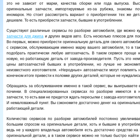
это не зависит от марки, качества сборки или года выпуска. Вы
оригинальные запчасти, импортируемые из-за рубежа, знакомы по
иномарок. Но стоит рассмотреть вариант о приобретении тех же дет
дешевле. То есть приобрести запчасти, бывшие в употреблении.
Существуют различные сервисы по разборке автомобиля, где можно к
запчасти для джипа
и других видов авто. Есть несколько плюсов для пок
Во-первых, можно приобрести оригинальную деталь для своего автомоби
с сервисом, обслуживающим именно марку вашего автомобиля, то в так
подобрать практически любую автозапчасть. В таком сервисе проще 
новую, но работающую деталь от завода-производителя. Пусть это не
цены автозапчастей бывших в употреблении, но лучше не экономит
неизвестного изготовителя. «Неродные» автозапчасти могут повлиять 
конечном итоге привести к поломке других деталей, которые не нуждались
Обращаясь за обслуживанием именно в такой сервис, вы выигрываете
починки. В специализированных сервисах по разборке имеются в 
запчасти, то есть вам не придется ждать пересылки с завода-изготовител
И немаловажный пункт. Вы сэкономите достаточно денег на оригинальной
работающей детали.
Количество сервисов по разборке автомобилей постоянно увеличивае
большим спросом на оригинальные детали, хоть и бывшие в употребле
ведь не у каждого владельца автомобиля есть достаточно средство на
оригинальной детали, а в таком сервисе можно не только быстро найти