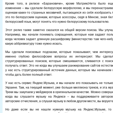
Кроме того, в релизе «Барановичи», кроме МатриксНета было ещ
изменение – мы сделали белорусскую морфологию, и мы перенастраив
оценкам каких-то странных москвичей, пытающихся из себя изобразить 
это по белорусским оценкам, которые асессоры, сидя в Минске, зная бе
белорусский язык, могут понять что нужно белорусскому пользователю.
Этот релиз также заметно сказался на общей версии поиска. Мы улуч
Например, мы начали понимать сокращения, которые нам задают поль
когда человек задает длинную расшифровку [министерство там чего-нибу
какую аббревиатуру тоже нужно искать.
Мы сделали поисковые подсказки, которые показывают, чем интересу
именно глубоко философские вопросы их интересуют. Мы сделал
структурированных поисков, которые смешиваются, сливаются с поис
получать ответ. Это не когда мы улучшаем ранжирование сайтов естеств
у нас есть структурированный источник данных, которые мы начинаем 
чтобы дать более полный ответ.
У нас есть сервис Яндекс.Музыка, и мы начали его показывать не только
Украине. Там, на текущий момент, уже больше миллиона треков, и эта му
Треки мы закупаем у мейджеров в оригинальном качестве. Можно соверше
когда вы слушаете музыку на Яндексе – вы поддерживаете авторов
авторские отчисления, а слушая музыку в любом другом месте, вы воруете 
Но даже если вы не нашли нужную музыку на Яндекс.Музыке, то