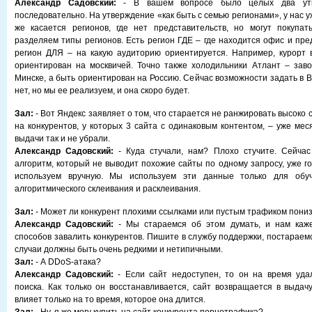
Александр Садовский:
- В вашем вопросе было целых два утв
последовательно. На утверждение «как быть с семью регионами», у нас у
же касается регионов, где нет представительств, но могут покупат
разделяем типы регионов. Есть регион ГДЕ – где находится офис и пре
регион ДЛЯ – на какую аудиторию ориентируется. Например, курорт 
ориентирован на москвичей. Точно также холодильники Атлант – зав
Минске, а быть ориентирован на Россию. Сейчас возможности задать в 
нет, но мы ее реализуем, и она скоро будет.
Зал:
- Вот Яндекс заявляет о том, что старается не ранжировать высоко с
на конкурентов, у которых 3 сайта с одинаковым контентом, – уже мес
выдачи так и не убрали.
Александр Садовский:
- Куда стучали, нам? Плохо стучите. Сейчас
алгоритм, который не выводит похожие сайты по одному запросу, уже г
используем вручную. Мы используем эти данные только для обу
алгоритмического склеивания и расклеивания.
Зал:
- Может ли конкурент плохими ссылками или пустым трафиком пониз
Александр Садовский:
- Мы стараемся об этом думать, и нам каже
способов завалить конкурентов. Пишите в службу поддержки, постараем
случаи должны быть очень редкими и нетипичными.
Зал:
- А DDoS-атака?
Александр Садовский:
- Если сайт недоступен, то он на время уда
поиска. Как только он восстанавливается, сайт возвращается в выдач
влияет только на то время, которое она длится.