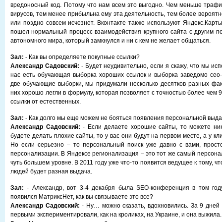
вредоносный код. Потому что нам всем это выгодно. Чем меньше трафи
вирусов, тем менее прибыльна ему эта деятельность, тем более вероятно
или поздно совсем исчезнет. Вконтакте также используют Яндекс.Карты
пошел нормальный процесс взаимодействия крупного сайта с другим пор
автономного мира, который замкнулся и ни с кем не желает общаться.
Зал:
- Как вы определяете покупные ссылки?
Александр Садовский:
- Будет неудивительно, если я скажу, что мы ис
нас есть обучающая выборка хороших ссылок и выборка заведомо сео-
две обучающие выборки, мы придумали несколько десятков разных фак
них хорошо легли в формулу, которая позволяет с точностью более чем
ссылки от естественных.
Зал:
- Как долго мы еще можем не бояться появления персональной выд
Александр Садовский:
- Если делаете хорошие сайты, то можете ник
будете делать плохие сайты, то у вас они будут на первом месте, а у кли
Но если серьезно – то персональный поиск уже давно с вами, прост
персонализации. В Яндексе регионализация – это тот же самый персона
чуть большем уровне. В 2011 году уже что-то появится ведущее к тому, ч
людей будет разная выдача.
Зал:
- Александр, вот 3-4 декабря была SEO-конференция в том году
появился МатриксНет, как вы связываете это все?
Александр Садовский:
- Ну… можно сказать, вдохновились. За 9 дней
первыми экспериментировали, как на кроликах, на Украине, и она выжила.