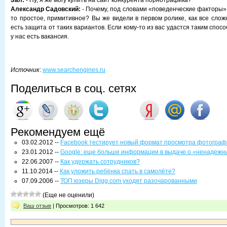
Зал:
- Ну, я же могу купить на сайт конкурента порнотрафика?
Александр Садовский:
- Почему, под словами «поведенческие факторы»
то простое, примитивное? Вы же видели в первом ролике, как все сложн
есть защита от таких вариантов. Если кому-то из вас удастся таким спос
у нас есть вакансия.
Источник
:
www.searchengines.ru
Поделиться в соц. сетях
Рекомендуем ещё
03.02.2012 --
Facebook тестирует новый формат просмотра фотограф
23.01.2012 --
Google: еще больше информации в выдаче о «ненадежн
22.06.2007 --
Как удержать сотрудников?
11.10.2014 --
Как уложить ребёнка спать в самолёте?
07.09.2006 --
ТОП юзеры Digg.com уходят разочарованными
(Еще не оценили)
Ваш отзыв
| Просмотров: 1 642