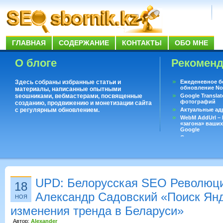
ГЛАВНАЯ
СОДЕРЖАНИЕ
КОНТАКТЫ
ОБО МНЕ
О блоге
Рекомен
Здесь собраны избранные статьи и
Ежеденевное б
обновление No
материалы, написанные опытными
seoшниками, вебмастерами, посвященные
Google Translat
фотографий
созданию, продвижению и монетизации сайта
с регулярным обновлением.
Актуальные ад
WebM AddUrl –
«загона» ваших
Google
Существует воп
ответить даже 
Переводчик Goo
UPD: Белорусская SEO Революци
18
Александр Садовский «Поиск Янд
НОЯ
изменения тренда в Беларуси»
Автор:
Alexander