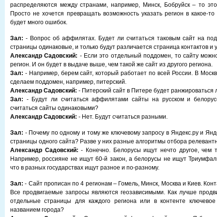
распределяются между странами, например, Минск, Бобруйск – то эт
Просто не хочется превращать возможность указать регион в какое-то 
будет много ошибок.
Зал:
- Вопрос об аффилятах. Будет ли считаться таковым сайт на под
страницы одинаковые, и только будут различается страница контактов и 
Александр Садовский:
- Если это отдельный поддомен, то сайту можн
регион. И он будет в выдаче выше, чем такой же сайт из другого региона.
Зал:
- Например, берем сайт, который работает по всей России. В Моск
сделаем поддомен, например, питерский.
Александр Садовский:
- Питерский сайт в Питере будет ранжироваться 
Зал:
- Будут ли считаться аффилятами сайты на русском и белорус
считаться сайты одинаковыми?
Александр Садовский:
- Нет. Будут считаться разными.
Зал:
- Почему по одному и тому же ключевому запросу в Яндекс.ру и Ян
страницы одного сайта? Разве у них разные алгоритмы отбора релевант
Александр Садовский:
- Конечно. Белорусы ищут нечто другое, чем т
Например, россияне не ищут 60-й закон, а белорусы не ищут Триумфа
что в разных государствах ищут разное и по-разному.
Зал:
- Сайт прописан по 4 регионам – Гомель, Минск, Москва и Киев. Конт
Все продвигаемые запросы являются геозависимыми. Как лучше продви
отдельные страницы для каждого региона или в контенте ключевое
названием города?