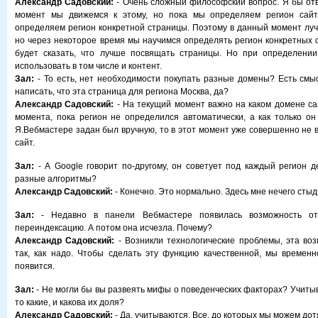
Александр Садовский:
- Очень сложный философский вопрос. Я бы отв
момент мы движемся к этому, но пока мы определяем регион сайт
определяем регион конкретной страницы. Поэтому в данный момент лучш
но через некоторое время мы научимся определять регион конкретных с
будет сказать, что лучше посвящать страницы. Но при определени
использовать в том числе и контент.
Зал:
- То есть, нет необходимости покупать разные домены? Есть смы
написать, что эта страница для региона Москва, да?
Александр Садовский:
- На текущий момент важно на каком домене са
момента, пока регион не определился автоматически, а как только о
Я.Вебмастере задан был вручную, то в этот момент уже совершенно не 
сайт.
Зал:
- А Google говорит по-другому, он советует под каждый регион де
разные алгоритмы?
Александр Садовский:
- Конечно. Это нормально. Здесь мне нечего стыд
Зал:
- Недавно в панели Вебмастере появилась возможность от
переиндексацию. А потом она исчезла. Почему?
Александр Садовский:
- Возникли технологические проблемы, эта во
так, как надо. Чтобы сделать эту функцию качественной, мы времен
появится.
Зал:
- Не могли бы вы развеять мифы о поведенческих факторах? Учитыв
то какие, и какова их доля?
Александр Садовский:
- Да, учитываются. Все, до которых мы можем дот