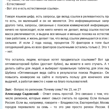
- Естественно!
- Вот это и есть естественная ссылка».
Говоря языком цифр, есть запросы, где вклад ссылок в релевантность пр
то есть, он маленький и он не меняется. Это информационные запр
другого типа, запросы, связанные с поиском коммерческой информации,
ничего не происходит, если никто ничего не делает, вклад ссылок посто
масса увеличивается, и выдача все меньше и меньше похожа на естеств
таки работаем, и жизнь делает так, что вклад ссылок уменьшается в этих
сильнее. И если 2 года назад, процентов 70 факторов в топе бы
сегодняшний день из всех факторов ссылочными остались только 2. Это 
– нет.
Что осталось людям, которые хотят продвигаться ссылками? Вот зд
оптимизаторский бубен (достает бубен), вы можете в него стучать. А т
делать сайты для людей, и выбирает правильную таблетку, для этих лю
Шубина «Оптимизация вида сайта в результатах поиска Яндекса». Он
повысить конверсию на сайте и получить пользу для конечного кли
выдачей, а работая вместе с нами на благо пользователей.
Зал:
- Вопрос по регионам. Почему семь? Не 15, не 2?
Александр Садовский:
- Ответ очень простой. Это связано с тем, что
число регионов, которые имеет смысл считать по одному. Если больше
Россия. Если вы, например, говорите – Владивосток, Екатеринбург, Москв
городов перевалило за семь – то это уже просто регион России. 