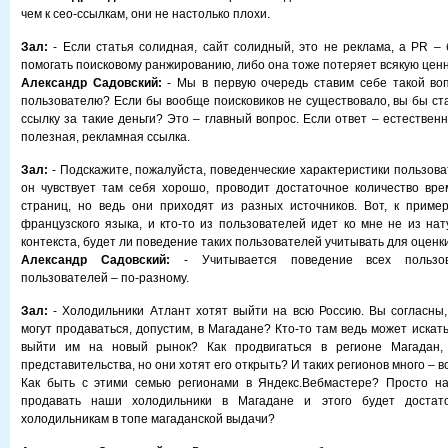
чем к сео-ссылкам, они не настолько плохи.
Зал:
- Если статья солидная, сайт солидный, это не реклама, а PR – 
помогать поисковому ранжированию, либо она тоже потеряет всякую ценн
Александр Садовский:
- Мы в первую очередь ставим себе такой воп
пользователю? Если бы вообще поисковиков не существовало, вы бы ста
ссылку за такие деньги? Это – главный вопрос. Если ответ – естественно
полезная, рекламная ссылка.
Зал:
- Подскажите, пожалуйста, поведенческие характеристики пользова
он чувствует там себя хорошо, проводит достаточное количество вр
страниц, но ведь они приходят из разных источников. Вот, к приме
французского языка, и кто-то из пользователей идет ко мне не из нат
контекста, будет ли поведение таких пользователей учитывать для оценк
Александр Садовский:
- Учитывается поведение всех пользо
пользователей – по-разному.
Зал:
- Холодильники Атлант хотят выйти на всю Россию. Вы согласны,
могут продаваться, допустим, в Магадане? Кто-то там ведь может искат
выйти им на новый рынок? Как продвигаться в регионе Магадан,
представительства, но они хотят его открыть? И таких регионов много – 
Как быть с этими семью регионами в Яндекс.Вебмастере? Просто на
продавать наши холодильники в Магадане и этого будет достат
холодильникам в топе магаданской выдачи?