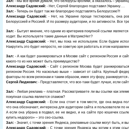
Зал:
- Мы все время думали, что белорусы кролики, а оказалось – украин
Александр Садовский:
- Нет, Сергей благородно подставил Украину….
Зал:
- Теперь он будет так же благородно подставлять Белоруссию?!
Александр Садовский:
- Нет, на Украине проще тестировать, она ро
Белоруссией и Россией. И по размеру аудитории, и по активности. Все тр
Зал:
- Бытует мнение, что одним из критериев покупной ссылки является т
ходит. Вы используете такие данные в МатриксНет?
Александр Садовский:
- Нет, мы пока не используем. Если будем испол
Накрутить это будет непросто, не советую зря работать в этом направлен
Зал:
- А как будет ранжироваться в Москве сайт с регионом Россия и сай
какого-то из них может быть преимущество?
Александр Садовский:
- Сайт с регионом Москва будет ранжироваться
регионом Россия. Но насколько выше – зависит от сайта. Крупный феде
факторы по всем регионам и таким образом, имея эту фору, ранжируется 
Сергей Людкевич:
- Представляется, что все-таки будет лучше, если сайт
Зал:
- Любая реклама – платная. Рассматриваете ли вы ссылки как элем
покупная ссылка является спамом?
Александр Садовский:
- Если она стоит в том месте, где она видна по
что она обозначает, интересна для аудитории сайта и пользователи по не
А если она убрана в подвал, ее не видно, и на сайте про кошечек ссыл
купить недорого» – это сео-ссылка.
Зал:
- Значит, с точки зрения Яндекса, рекламные ссылки могут быть, и в
Александр Садовский:
- С точки зрения Яндекса мы хотим к этим ссыл