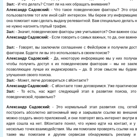
Зал:
- И что делать? Стоит ли на них обращать внимание?
Александр Садовский:
- Что такое поведенческие факторы? Это отра
пользователям тот или иной сайт интересен. Мы берем эту информацию 
она помогает нам сделать выдачу релевантной. Вам специально делать н
не нужно нагонять глупый трафик.
Зал:
- Значит, поведенческие факторы уже учитываются? Они важнее сс
Александр Садовский:
- Если говорить о самых важных, то да, они важне
Зал:
- Говорят, вы заключили соглашение с Фейсбуком и получили дост
факторам. Будете ли вы это использовать в своем поиске?
Александр Садовский:
- Да, некоторую информацию мы у них получае
чтобы получить доступ к их поведенческим факторам – мы не заклю
позволяющее лучше их индексировать – да. В этом смысле мы будем 
улучшения своего поиска.
Зал:
- Может, легче договориться с вКонтакте?
Александр Садовский:
- С вКонтакте тоже договоримся. Уже практически
Зал:
- То есть, нас ждет следующий этап в развитии поиска, это
поведенческой, правильно?
Александр Садовский:
- Это нормальный этап развития соц. сете
построить абсолютно автономный мир и закрывали ссылки во внешний
можно создать много приложений, и они повторят весь интернет внутри вК
идея сошла на нет. ВКонтакте понял, что нужно идти на контакт, и у
несколько точек взаимодействия. Мы им помогаем проверять ссылки на 
также мы помогаем и другим сервисам обнаруживать рекламу и