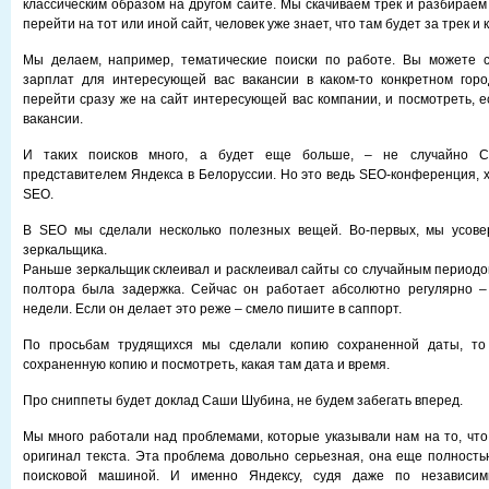
классическим образом на другом сайте. Мы скачиваем трек и разбираем
перейти на тот или иной сайт, человек уже знает, что там будет за трек и 
Мы делаем, например, тематические поиски по работе. Вы можете с
зарплат для интересующей вас вакансии в каком-то конкретном горо
перейти сразу же на сайт интересующей вас компании, и посмотреть, е
вакансии.
И таких поисков много, а будет еще больше, – не случайно С
представителем Яндекса в Белоруссии. Но это ведь SEO-конференция, х
SEO.
В SEO мы сделали несколько полезных вещей. Во-первых, мы усове
зеркальщика.
Раньше зеркальщик склеивал и расклеивал сайты со случайным периодом
полтора была задержка. Сейчас он работает абсолютно регулярно –
недели. Если он делает это реже – смело пишите в саппорт.
По просьбам трудящихся мы сделали копию сохраненной даты, то 
сохраненную копию и посмотреть, какая там дата и время.
Про сниппеты будет доклад Саши Шубина, не будем забегать вперед.
Мы много работали над проблемами, которые указывали нам на то, что
оригинал текста. Эта проблема довольно серьезная, она еще полност
поисковой машиной. И именно Яндексу, судя даже по независим