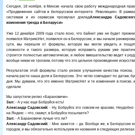
Сегодня, 18 ноября, в Минске начала свою работу международная пра
«Продвижение сайтов в белорусском интернете. Революция». В рамка
системам и их сервисам прозвучал доклад
Александра Садовског
изменения тренда в Беларуси»
Уже 12 декабря 2009 года стало ясно, что байнет уже не будет прежни
появился МатриксНет, появился он в Белоруссии, и мы начали ранжирова
сути, мы перешли от формулы, которую мы могли увидеть и пощуп
сложности и такого размера, которую исправить руками уже практич
строится полностью автоматически, и любое вмешательство ведет к уху
вообще никак не трогаем, потому что это цельное произведение искусства
Результатом этой формулы стало резкое улучшение качества поиска, 
начала расти наша доля в Белоруссии. Это четко совпадает по датам, бу
дня. Мы думаем, что это именно МатриксНет и те изменения в поиске, 
сделали.
Мы запустили релиз «Барановичи».
Зал:
- А у нас еще Бобруйск есть!
Александр Садовский:
- Ну, Бобруйск это совсем не красиво. Неудобно
на Яндекс – что, скажут, в Бобруйск посылаете?
Зал:
- А Барановичи лучше что ли?
Александр Садовский:
- Мне кажется – да. Вообще же, в Белоруссии е
городов, и мы обязательно используем их названия в следующих релизах