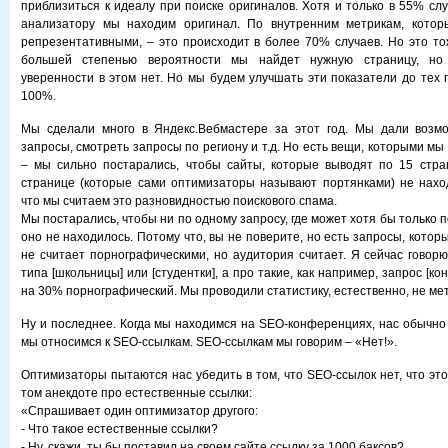
приблизиться к идеалу при поиске оригиналов. Хотя и только в 55% сл
анализатору мы находим оригинал. По внутренним метрикам, кото
репрезентативными, – это происходит в более 70% случаев. Но это тож
большей степенью вероятности мы найдет нужную страницу, но
уверенности в этом нет. Но мы будем улучшать эти показатели до тех 
100%.
Мы сделали много в Яндекс.Вебмастере за этот год. Мы дали возмо
запросы, смотреть запросы по региону и т.д. Но есть вещи, которыми мы
– мы сильно постарались, чтобы сайты, которые выводят по 15 стра
странице (которые сами оптимизаторы называют портянками) не нахо
что мы считаем это разновидностью поискового спама.
Мы постарались, чтобы ни по одному запросу, где может хотя бы только 
оно не находилось. Потому что, вы не поверите, но есть запросы, кото
не считает порнографическими, но аудитория считает. Я сейчас говор
типа [школьницы] или [студентки], а про такие, как например, запрос [кон
на 30% порнографический. Мы проводили статистику, естественно, не ме
Ну и последнее. Когда мы находимся на SEO-конференциях, нас обычно 
мы относимся к SEO-ссылкам. SEO-ссылкам мы говорим – «Нет!».
Оптимизаторы пытаются нас убедить в том, что SEO-ссылок нет, что это 
том анекдоте про естественные ссылки:
«Спрашивает один оптимизатор другого:
- Что такое естественные ссылки?
- Ну, скажи, ты бы поставил на своем сайте ссылку за 1000 баксов?