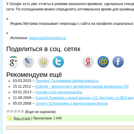
У Google есть уже отчеты в режиме реального времени, сделанные спец
сети. По посещениям можно определить оптимальное время для размеще
Яндекс.Метрика показывает переходы с сайта на профили социальных 
Источник
:
www.searchengines.ru
Поделиться в соц. сетях
Рекомендуем ещё
03.03.2015 --
Лендинг. Поднимаем эффективность
15.11.2012 --
Android – монополист китайского рынка мобильных ОС
03.01.2013 --
Google стал партнером Kia
21.09.2009 --
Сергей Рыжиков о новой версии «1С-Битрикс» и SEO-мо
05.03.2008 --
Jeremy Schoemaker о монетизации блогов
(Еще не оценили)
Ваш отзыв
| Просмотров: 1 640