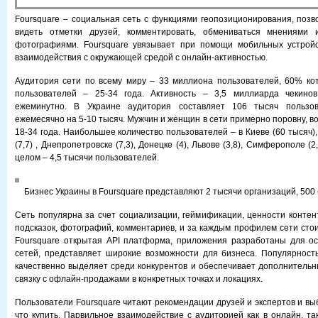
Foursquare – социальная сеть с функциями геопозиционирования, поз
видеть отметки друзей, комментировать, обмениваться мнениями 
фотографиями. Foursquare увязывает при помощи мобильных устройс
взаимодействия с окружающей средой с онлайн-активностью.
Аудитория сети по всему миру – 33 миллиона пользователей, 60% ко
пользователей – 25-34 года. Активность – 3,5 миллиарда чекинов
ежеминутно. В Украине аудитория составляет 106 тысяч пользова
ежемесячно на 5-10 тысяч. Мужчин и женщин в сети примерно поровну, в
18-34 года. Наибольшее количество пользователей – в Киеве (60 тысяч), 
(7,7) , Днепропетровске (7,3), Донецке (4), Львове (3,8), Симферополе (
целом – 4,5 тысячи пользователей.
Бизнес Украины в Foursquare представляют 2 тысячи организаций, 500
Сеть популярна за счет социализации, геймификации, ценности контен
подсказок, фотографий, комментариев, и за каждым профилем сети стои
Foursquare открытая API платформа, приложения разработаны для о
сетей, представляет широкие возможности для бизнеса. Популярност
качественно выделяет среди конкурентов и обеспечивает дополнительн
связку с офлайн-продажами в конкретных точках и локациях.
Пользователи Foursquare читают рекомендации друзей и экспертов и вы
что купить. Парвильное взаимодействие с аудиторией как в онлайн, та