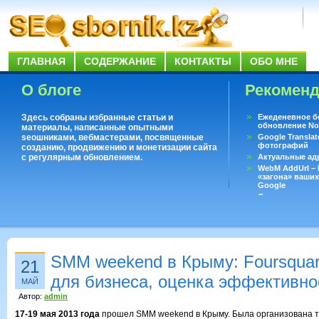
ГЛАВНАЯ
СОДЕРЖАНИЕ
КОНТАКТЫ
ОБО МНЕ
О блоге
Рекомен
Здесь собраны избранные статьи и
Ежеденевное б
обновление No
материалы, написанные опытными
seoшниками, вебмастерами, посвященные
Google Translat
фотографий
созданию, продвижению и монетизации сайта
с регулярным обновлением.
Актуальные ад
WebM AddUrl –
«загона» ваших
Google
Существует воп
ответить даже 
Переводчик Goo
SMM weekend в Крыму: Foursquare
21
для бизнеса, оценка эффективно
МАЙ
Автор:
admin
17-19 мая 2013 года
прошел SMM weekend в Крыму. Была организована 