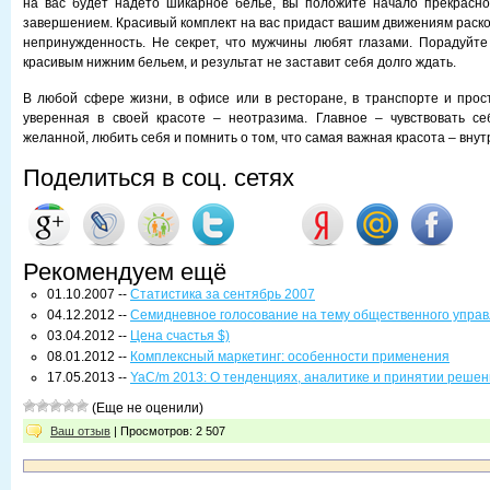
на вас будет надето шикарное белье, вы положите начало прекрасно
завершением. Красивый комплект на вас придаст вашим движениям раско
непринужденность. Не секрет, что мужчины любят глазами. Порадуйте
красивым нижним бельем, и результат не заставит себя долго ждать.
В любой сфере жизни, в офисе или в ресторане, в транспорте и прос
уверенная в своей красоте – неотразима. Главное – чувствовать се
желанной, любить себя и помнить о том, что самая важная красота – внут
Поделиться в соц. сетях
Рекомендуем ещё
01.10.2007 --
Статистика за сентябрь 2007
04.12.2012 --
Семидневное голосование на тему общественного управ
03.04.2012 --
Цена счастья $)
08.01.2012 --
Комплексный маркетинг: особенности применения
17.05.2013 --
YaC/m 2013: О тенденциях, аналитике и принятии решен
(Еще не оценили)
Ваш отзыв
| Просмотров: 2 507