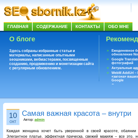
ГЛАВНАЯ
СОДЕРЖАНИЕ
КОНТАКТЫ
ОБО МНЕ
О блоге
Рекомен
Здесь собраны избранные статьи и
Ежеденевное б
обновление No
материалы, написанные опытными
seoшниками, вебмастерами, посвященные
Google Translat
фотографий
созданию, продвижению и монетизации сайта
с регулярным обновлением.
Актуальные ад
WebM AddUrl –
«загона» ваших
Google
Существует воп
ответить даже 
Переводчик Goo
Самая важная красота – внутри
10
Автор:
admin
ОКТ
Каждая женщина хочет быть уверенной в своей красоте, обаянии 
Элегантное платье, эффектная прическа, свежий макияж – все это, 