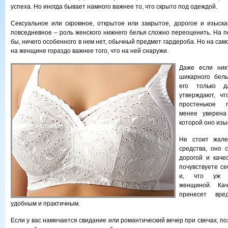
успеха. Но иногда бывает намного важнее то, что скрыто под одеждой.
Сексуальное или скромное, открытое или закрытое, дорогое и изыск
повседневное – роль женского нижнего белья сложно переоценить. На п
бы, ничего особенного в нем нет, обычный предмет гардероба. Но на само
на женщине гораздо важнее того, что на ней снаружи.
Даже если ник
шикарного бел
его только д
утверждают, ч
простенькое 
менее уверен
которой оно изы
Не стоит жале
средства, оно с
дорогой и каче
почувствуете се
и, что уж г
женщиной. Ка
принесет вре
удобным и практичным.
Если у вас намечается свидание или романтический вечер при свечах, по