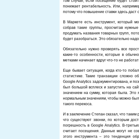
том случае, если посещение будет стоит
понижает рентабельность. Или, например
потому что повышение ставки здесь даст
В Маркете есть инструмент, который мо
собрав такие группы, просчитав нужные
продумать названия товарных групп, пото
будет разобраться. Это обязательно надо
Обязательно нужно проверять все прост
какие-то особенности, которые в обычн
метками начинает вдруг что-то не работат
Еще бывает ситуация, когда кто-то побал
статистике. Такие транзакции сложно о
Google Analytics задокументирована, и п
был большой всплеск и запустить на сай
значением на сумму, которая была. Это 
нормальным значениям, чтобы можно было
такого перекоса.
И в заключение Степан сказал, что таким
что существуют звонки, по которым дост
погрешность в Google Analytics. В-третьи
считает посещения. Данные могут не сов
этого инструмента – это тенденция об