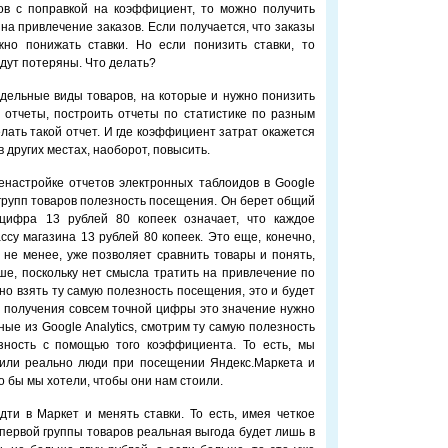
ов с поправкой на коэффициент, то можно получить
на привлечение заказов. Если получается, что заказы
жно понижать ставки. Но если понизить ставки, то
удут потеряны. Что делать?
дельные виды товаров, на которые и нужно понизить
 отчеты, построить отчеты по статистике по разным
елать такой отчет. И где коэффициент затрат окажется
в других местах, наоборот, повысить.
енастройке отчетов электронных таблоидов в Google
х групп товаров полезность посещения. Он берет общий
 цифра 13 рублей 80 копеек означает, что каждое
ссу магазина 13 рублей 80 копеек. Это еще, конечно,
 не менее, уже позволяет сравнить товары и понять,
ше, поскольку нет смысла тратить на привлечение по
но взять ту самую полезность посещения, это и будет
я получения совсем точной цифры это значение нужно
ые из Google Analytics, смотрим ту самую полезность
зность с помощью того коэффициента. То есть, мы
авили реально люди при посещении Яндекс.Маркета и
о бы мы хотели, чтобы они нам стоили.
ти в Маркет и менять ставки. То есть, имея четкое
 первой группы товаров реальная выгода будет лишь в