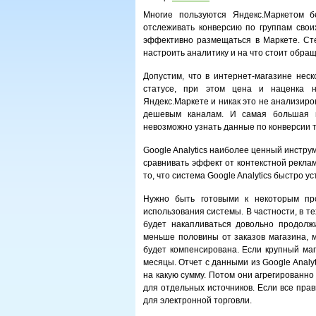
Многие пользуются Яндекс.Маркетом б
отслеживать конверсию по группам своих
эффективно размещаться в Маркете. Сте
настроить аналитику и на что стоит обра
Допустим, что в интернет-магазине неск
статусе, при этом цена и наценка 
Яндекс.Маркете и никак это не анализиров
дешевым каналам. И самая большая пр
невозможно узнать данные по конверсии т
Google Analytics наиболее ценный инстру
сравнивать эффект от контекстной рекла
то, что система Google Analytics быстро 
Нужно быть готовыми к некоторым про
использования системы. В частности, в те
будет накапливаться довольно продолжи
меньше половины от заказов магазина, 
будет компенсирована. Если крупный маг
месяцы. Отчет с данными из Google Analyt
на какую сумму. Потом они агрегированно
для отдельных источников. Если все пра
для электронной торговли.