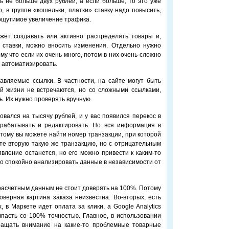
ь не больше двух рублей, а если больше, то это уже
, в группе «кошельки, платки» ставку надо повысить,
 ощутимое увеличение трафика.
жет создавать или активно распределять товары и,
 ставки, можно вносить изменения. Отдельно нужно
му что если их очень много, потом в них очень сложно
 автоматизировать.
авляемые ссылки. В частности, на сайте могут быть
ой жизни не встречаются, но со сложными ссылками,
ь. Их нужно проверять вручную.
овался на тысячу рублей, и у вас появился перекос в
брабатывать и редактировать. Но вся информация в
оэтому вы можете найти номер транзакции, при которой
те вторую такую же транзакцию, но с отрицательным
явление останется, но его можно привести к каким-то
 спокойно анализировать данные в независимости от
 расчетным данным не стоит доверять на 100%. Потому
оверная картина заказа неизвестна. Во-вторых, есть
х, в Маркете идет оплата за клики, а Google Analytics
пасть со 100% точностью. Главное, в использовании
ращать внимание на какие-то проблемные товарные