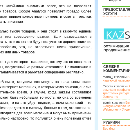
ез какой-либо аналитики вовсе, что не позволяет
ПРЕДОСТАВЛ
 товаров. Google Analytics позволяет гораздо более
УСЛУГИ
пан привел конкретные примеры и советы того, как
щать внимание.
олько тысяч товаров, и они стоят в каком-то едином
на них совершенно разная. Если размещаться в
ать, то в основном будут получаться дорогие клики по
облема, что, не отслеживая никак привлечение,
ех или иных товаров.
мент для интернет-магазинов, потому что он позволяет
СВЕЖИЕ
мы, полученный из разных источников. Немаловажно и
КОММЕНТАРИ
устанавливается и работает совершенно бесплатно.
marta_i к записи
В
наружной лазерн
блемам, могущим возникнуть на начальном этапе
Сергей к записи
О
х интернет-магазинах, в которых мало заказов, анализ
ссылки с профил
тельное время. В случае, когда заказы составляют
трастовых ресурс
бесплатно
может быть небольшая точность, но она со временем
азин, то на это уйдут недели, а если маленький – то
admin к записи
Вы
Google Adsense н
ics передается в систему. Данные о том, что заказали,
Webmoney и Янде
 вводятся для всего магазина и могут быть применены
вильно настроено, то получится очень полезный отчет
РУБРИКИ
Seo блог