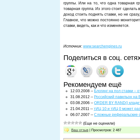
группы. Или на то, что одна товарная г
товарная группа. Из этого стоит сделать 
доход стоить поднять ставки, но не сразу
Главное, что можно постоянно мониторить
ставки, видеть, как и что изменяется.
Источник
:
www.searchengines.ru
Поделиться в соц. сетя
Рекомендуем ещё
12.03.2008 --
Блогинг на пол ставки – 
31.08.2012 --
Российский павильон на
03.08.2006 --
ORDER BY RAND() кладет
21.04.2011 --
тИЦ 10 и тИЦ 0 может ра
06.07.2007 --
Сложные реферальские 
(Еще не оценили)
Ваш отзыв
| Просмотров: 2 487