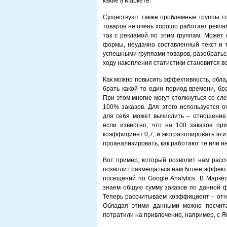
какие в Маркете.
Существуют также проблемные группы тов
товаров не очень хорошо работает реклама
так с рекламой по этим группам. Может 
формы, неудачно составленный текст и т.
успешными группами товаров, разобраться,
ходу накопления статистики становится все
Как можно повысить эффективность, обл
брать какой-то один период времени, бр
При этом многие могут столкнуться со сл
100% заказов. Для этого используется 
для себя может вычислить – отношение к
если известно, что на 100 заказов пр
коэффициент 0,7, и экстраполировать эти
проанализировать, как работают те или и
Вот пример, который позволит нам рассч
позволит размещаться нам более эффекти
посещений по Google Analytics. В Марке
знаем общую сумму заказов по данной фо
Теперь рассчитываем коэффициент – отно
Обладая этими данными можно посчита
потратили на привлечение, например, с Я