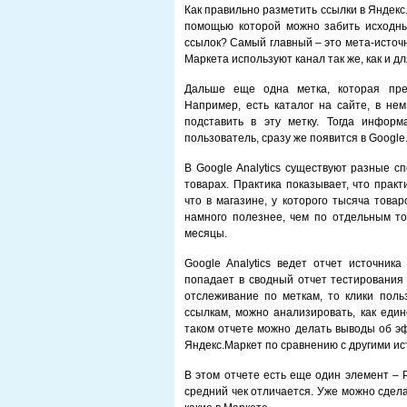
Как правильно разметить ссылки в Яндекс
помощью которой можно забить исходные
ссылок? Самый главный – это мета-источн
Маркета используют канал так же, как и д
Дальше еще одна метка, которая пре
Например, есть каталог на сайте, в нем
подставить в эту метку. Тогда информ
пользователь, сразу же появится в Google
В Google Analytics существуют разные с
товарах. Практика показывает, что прак
что в магазине, у которого тысяча това
намного полезнее, чем по отдельным то
месяцы.
Google Analytics ведет отчет источник
попадает в сводный отчет тестирования 
отслеживание по меткам, то клики пол
ссылкам, можно анализировать, как еди
таком отчете можно делать выводы об эф
Яндекс.Маркет по сравнению с другими ис
В этом отчете есть еще один элемент – Pr
средний чек отличается. Уже можно сдел