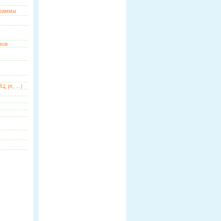
граммы
мов
Ц, pr, …)
ь