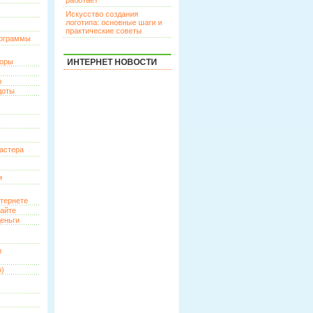
работает
Искусство создания
логотипа: основные шаги и
практические советы
рограммы
торы
ИНТЕРНЕТ НОВОСТИ
р
доты
астера
и
нтернете
сайте
еньги
и
о)