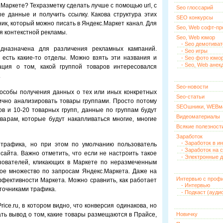
.Маркете? Техразметку сделать лучше с помощью url, с
Seo глоссарий
 данные и получить ссылку. Какова структура этих
SEO конкурсы
ик, который можно писать в Яндекс.Маркет канал. Для
Seo, Web софт-п
ля контекстной рекламы.
Seo, Web юмор
- Seo демотива
дназначена для различения рекламных кампаний.
- Seo игры
 есть какие-то отделы. Можно взять эти названия и
- Seo фото юмо
- Seo, Web анек
ация о том, какой группой товаров интересовался
.
Seo-новости
пособы получения данных о тех или иных конкретных
Seo-статьи
тично анализировать товары группами. Просто потому
SEOшники, WEBм
ров и 10-20 товарных групп, данные по группам будут
Видеоматериалы
варам, которые будут накапливаться многие, многие
Всякие полезност
Заработок
- Заработок в и
а трафика, но при этом по умолчанию пользователь
- Заработок на 
сайта. Важно отметить, что если не настроить такое
- Электронные д
ьзователей, кликающих в Маркете по неразмеченным
ное множество по запросам Яндекс.Маркета. Даже на
Интервью с проф
фективности Маркета. Можно сравнить, как работает
- Интервью
точниками трафика.
- Подкаст (ауди
ice.ru, в котором видно, что конверсия одинакова, но
ать вывод о том, какие товары размещаются в Прайсе,
Новичку