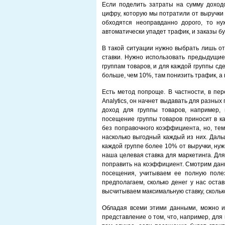
Если поделить затраты на сумму доход
цифру, которую мы потратили от выручки 
обходятся неоправданно дорого, то ну
автоматически упадет трафик, и заказы б
В такой ситуации нужно выбрать лишь от
ставки. Нужно использовать предыдущие
группам товаров, и для каждой группы сд
больше, чем 10%, там понизить трафик, а 
Есть метод попроще. В частности, в пер
Analytics, он начнет выдавать для разны
доход для группы товаров, например,
посещение группы товаров приносит в ка
без поправочного коэффициента, но, тем
насколько выгодный каждый из них. Даль
каждой группе более 10% от выручки, нуж
наша целевая ставка для маркетинга. Дл
поправить на коэффициент. Смотрим данн
посещения, учитываем ее полную поле
предполагаем, сколько денег у нас ост
высчитываем максимальную ставку, скольк
Обладая всеми этими данными, можно ид
представление о том, что, например, для