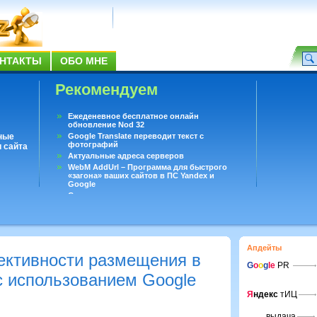
НТАКТЫ
ОБО МНЕ
Рекомендуем
Ежеденевное бесплатное онлайн
обновление Nod 32
ные
Google Translate переводит текст с
фотографий
 сайта
Актуальные адреса серверов
WebM AddUrl – Программа для быстрого
«загона» ваших сайтов в ПС Yandex и
Google
Существует вопросы, на которые не может
ответить даже Google
Переводчик Google для Android
Апдейты
ктивности размещения в
G
o
o
g
le
PR
с использованием Google
Я
ндекс
тИЦ
выдача