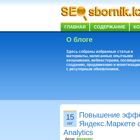
ГЛАВНАЯ
СОДЕРЖАНИЕ
КО
О блоге
Здесь собраны избранные статьи и
материалы, написанные опытными
seoшниками, вебмастерами, посвящен
созданию, продвижению и монетизации
с регулярным обновлением.
Повышение эффе
15
Яндекс.Маркете 
АВГ
Analytics
Автор:
Alexander