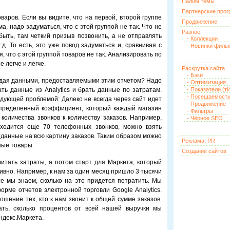
Палим темы
Партнерские про
аров. Если вы видите, что на первой, второй группе
Продвижение
, надо задуматься, что с этой группой не так. Что не
Разное
быть, там четкий призыв позвонить, а не отправлять
- Коллекции
д. То есть, это уже повод задуматься и, сравнивая с
- Новинки филь
 что с этой группой товаров не так. Анализировать по
 легче и легче.
Раскрутка сайта
- Бэки
адая данными, предоставляемыми этим отчетом? Надо
- Оптимизация
ать данные из Analytics и брать данные по затратам.
- Показатели (тИ
- Посещаемост
едующей проблемой: Далеко не всегда через сайт идет
- Продвижение
определенный коэффициент, который каждый магазин
- Фильтры
оличества звонков к количеству заказов. Например,
- Чёрное SEO
иходится еще 70 телефонных звонков, можно взять
 данные на всю картину заказов. Таким образом можно
Реклама, PR
ные товары.
Создание сайтов
итать затраты, а потом старт для Маркета, который
вно. Например, к нам за один месяц пришло 3 тысячи
те мы знаем, сколько на это придется потратить. Мы
рме отчетов электронной торговли Google Analytics.
шение тех, кто к нам звонит к общей сумме заказов.
ть, сколько процентов от всей нашей выручки мы
ндекс.Маркета.