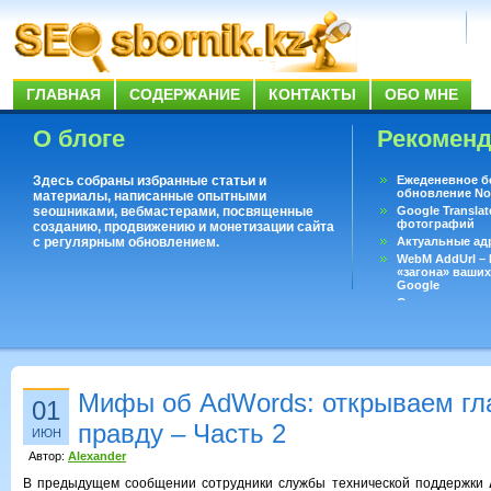
ГЛАВНАЯ
СОДЕРЖАНИЕ
КОНТАКТЫ
ОБО МНЕ
О блоге
Рекомен
Здесь собраны избранные статьи и
Ежеденевное б
обновление No
материалы, написанные опытными
seoшниками, вебмастерами, посвященные
Google Translat
фотографий
созданию, продвижению и монетизации сайта
с регулярным обновлением.
Актуальные ад
WebM AddUrl –
«загона» ваших
Google
Существует воп
ответить даже 
Переводчик Goo
Мифы об AdWords: открываем гл
01
правду – Часть 2
ИЮН
Автор:
Alexander
В предыдущем сообщении сотрудники службы технической поддержки