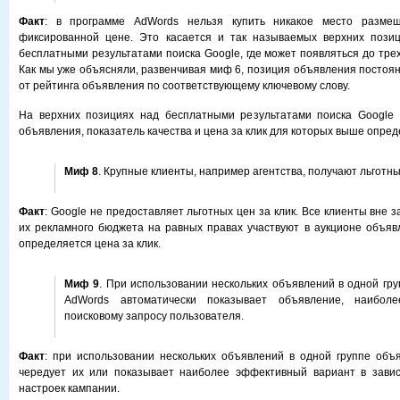
Факт
: в программе AdWords нельзя купить никакое место разме
фиксированной цене. Это касается и так называемых верхних позиц
бесплатными результатами поиска Google, где может появляться до тре
Как мы уже объясняли, развенчивая миф 6, позиция объявления постоян
от рейтинга объявления по соответствующему ключевому слову.
На верхних позициях над бесплатными результатами поиска Google 
объявления, показатель качества и цена за клик для которых выше опред
Миф 8
. Крупные клиенты, например агентства, получают льготны
Факт
: Google не предоставляет льготных цен за клик. Все клиенты вне 
их рекламного бюджета на равных правах участвуют в аукционе объявл
определяется цена за клик.
Миф 9
. При использовании нескольких объявлений в одной гр
AdWords автоматически показывает объявление, наиболе
поисковому запросу пользователя.
Факт
: при использовании нескольких объявлений в одной группе об
чередует их или показывает наиболее эффективный вариант в зави
настроек кампании.