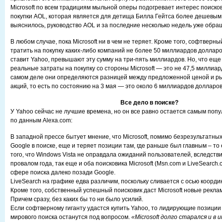
Microsoft по всем традициям мыльной оперы подогревает интерес поиск
покупки AOL, которая является для детища Билла Гейтса более дешевым 
выяснилось, руководство AOL и за последние несколько недель уже обраща
В любом случае, пока Microsoft ни в чем не теряет. Кроме того, софтверны
тратить на покупку каких-либо компаний не более 50 миллиардов долларо
ставит Yahoo, превышают эту сумму на три-пять миллиардов. Но, что ещ
реальные затраты на покупку со стороны Microsoft — это не 47,5 миллиа
самом деле они определяются разницей между предложенной ценой и р
акций, то есть по состоянию на 3 мая — это около 6 миллиардов долларов
Все дело в поиске?
У Yahoo сейчас не лучшие времена, но он все равно остается самым попу
по данным Alexa.com:
В западной прессе бытует мнение, что Microsoft, помимо безрезультатны
Google в поиске, еще и теряет позиции там, где раньше был главным – то 
того, что Windows Vista не оправдала ожиданий пользователей, вследств
провалом года, так еще и оба поисковика Microsoft (Msn.com и LiveSearch.
сфере поиска далеко позади Google.
LiveSearch на графике едва различим, поскольку сливается с осью коорди
Кроме того, собственный успешный поисковик даст Microsoft новые рекл
Причем сразу, без каких бы то ни было усилий.
Если софтверному гиганту удастся купить Yahoo, то лидирующие позиции
мирового поиска останутся под вопросом.
«Microsoft долго старался и в 