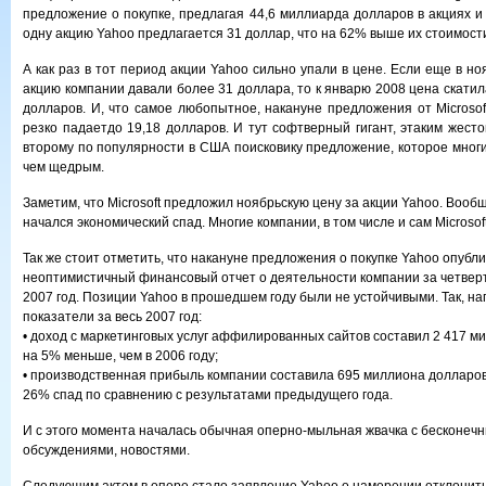
предложение о покупке, предлагая 44,6 миллиарда долларов в акциях и
одну акцию Yahoo предлагается 31 доллар, что на 62% выше их стоимости
А как раз в тот период акции Yahoo сильно упали в цене. Если еще в но
акцию компании давали более 31 доллара, то к январю 2008 цена скатил
долларов. И, что самое любопытное, накануне предложения от Microsof
резко падаетдо 19,18 долларов. И тут софтверный гигант, этаким жест
второму по популярности в США поисковику предложение, которое мног
чем щедрым.
Заметим, что Microsoft предложил ноябрьскую цену за акции Yahoo. Вооб
начался экономический спад. Многие компании, в том числе и сам Microsoft
Так же стоит отметить, что накануне предложения о покупке Yahoo опубл
неоптимистичный финансовый отчет о деятельности компании за четверт
2007 год. Позиции Yahoo в прошедшем году были не устойчивыми. Так, н
показатели за весь 2007 год:
• доход с маркетинговых услуг аффилированных сайтов составил 2 417 м
на 5% меньше, чем в 2006 году;
• производственная прибыль компании составила 695 миллиона долларо
26% спад по сравнению с результатами предыдущего года.
И с этого момента началась обычная оперно-мыльная жвачка с бесконеч
обсуждениями, новостями.