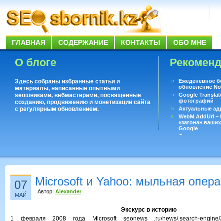
ГЛАВНАЯ
СОДЕРЖАНИЕ
КОНТАКТЫ
ОБО МНЕ
О блоге
Рекомен
Здесь собраны избранные статьи и
Ежеденевное б
обновление No
материалы, написанные опытными
seoшниками, вебмастерами, посвященные
Google Translat
фотографий
созданию, продвижению и монетизации сайта
с регулярным обновлением.
Актуальные ад
WebM AddUrl –
«загона» ваших
Google
Существует воп
ответить даже 
Переводчик Goo
Microsoft и Yahoo: мыльная опера
07
Автор:
Alexander
МАЙ
Экскурс в историю
1 февраля 2008 года Microsoft seonews .ru/news/.search-engine