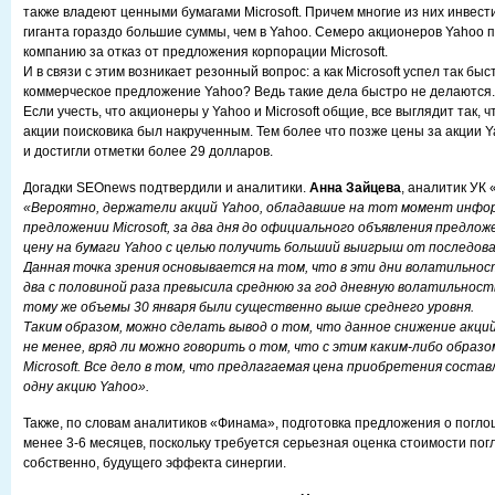
также владеют ценными бумагами Microsoft. Причем многие из них инвес
гиганта гораздо большие суммы, чем в Yahoo. Семеро акционеров Yahoo п
компанию за отказ от предложения корпорации Microsoft.
И в связи с этим возникает резонный вопрос: а как Microsoft успел так бы
коммерческое предложение Yahoo? Ведь такие дела быстро не делаются.
Если учесть, что акционеры у Yahoo и Microsoft общие, все выглядит так, ч
акции поисковика был накрученным. Тем более что позже цены за акции 
и достигли отметки более 29 долларов.
Догадки SEOnews подтвердили и аналитики.
Анна Зайцева
, аналитик УК
«Вероятно, держатели акций Yahoo, обладавшие на тот момент инфо
предложении Microsoft, за два дня до официального объявления предлож
цену на бумаги Yahoo с целью получить больший выигрыш от последов
Данная точка зрения основывается на том, что в эти дни волатильност
два с половиной раза превысила среднюю за год дневную волатильность
тому же объемы 30 января были существенно выше среднего уровня.
Таким образом, можно сделать вывод о том, что данное снижение акций
не менее, вряд ли можно говорить о том, что с этим каким-либо образо
Microsoft. Все дело в том, что предлагаемая цена приобретения состав
одну акцию Yahoo».
Также, по словам аналитиков «Финама», подготовка предложения о погл
менее 3-6 месяцев, поскольку требуется серьезная оценка стоимости по
собственно, будущего эффекта синергии.