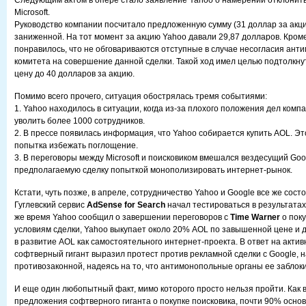
Следующим актом в опере стало заявление Yahoo о намерении отклонит
Microsoft.
Руководство компании посчитало предложенную сумму (31 доллар за акц
заниженной. На тот момент за акцию Yahoo давали 29,87 долларов. Кроме
понравилось, что не обговариваются отступные в случае несогласия ант
комитета на совершение данной сделки. Такой ход имел целью подтолкнут
цену до 40 долларов за акцию.
Помимо всего прочего, ситуация обострялась тремя событиями:
1. Yahoo находилось в ситуации, когда из-за плохого положения дел комп
уволить более 1000 сотрудников.
2. В прессе появилась информация, что Yahoo собирается купить AOL. Эт
попытка избежать поглощение.
3. В переговоры между Microsoft и поисковиком вмешался вездесущий Goo
предполагаемую сделку попыткой монополизировать интернет-рынок.
Кстати, чуть позже, в апреле, сотрудничество Yahoo и Google все же сост
Гуглевский сервис
AdSense for Search
начал тестироваться в результатах
же время Yahoo сообщил о завершении переговоров с
Time Warner
о поку
условиям сделки, Yahoo выкупает около 20% AOL по завышенной цене и 
в развитие AOL как самостоятельного интернет-проекта. В ответ на актив
софтверный гигант выразил протест против рекламной сделки с Google, н
противозаконной, надеясь на то, что антимонопольные органы ее заблок
И еще один любопытный факт, мимо которого просто нельзя пройти. Как 
предложения софтверного гиганта о покупке поисковика, почти 90% осно