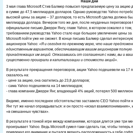
Наши дни
3 мая глава Microsoft Стив Балмер повысил предлагаемую цену за акцию д
в сумме до 47,5 миллиардов долларов. Однако руководство Yahoo потреб
высокой цены за акцию – 37 долларов, то есть Microsoft сделка должна б
миллиарда доллара. Вечером того же дня, после неудачных переговоров
официальное письмо Джерри Янгу, главе Yahoo, в котором сожалел о том,
требованием руководства Yahoo стало еще большее увеличение цены за 
Microsoft пойти уже не сможет. В конце письма Балмер сделал интересную
акционеров Yahoo:
«Я и сегодня по-прежнему верю, что наше предложе
единственным вариантом, обеспечивающим вашим акционерам полную 
принадлежащих им акций. Отказавшись от соглашения с нами, вы и ва
существенно проиграли в капитализации и стоимости акций».
В результате прекращения переговоров, акции Yahoo подешевели на 17 п
сказалось на:
- цене за акцию, она скатились до 23,8 долларов;
- сама Yahoо подешевела на 14 миллиардов;
- глава компании Джерри Янг, владеющий 4% акций, потерял 500 миллион
Видимо, именно последнее обстоятельство заставило CEO Yahoo пойти 
Янг тут же начал оправдываться: и он просто «искал взаимопонимания», 
«в смешанных чувствах».
В результате в тонкой игре между компаниями, которая длится уже три ме
проигрывает Yahoo. Ведь Microsoft сумел-таки сделать так, чтобы теперь 
привлекал его внимание и пытался вернуть расположенность к себе софтв