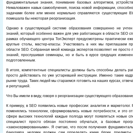
фундаментальные знания, понимание базовых алгоритмов, устройств
Немаловажен навык самообучения, поиска новой информации, способнос
задачами более или менее нормально справляются существующие ВУ
помешала бы некоторая реорганизация.
Однако в существующей системе образования совершенно не учтен
знаний, который особенно важен для уже работающих в области SEO сп
рамках обучающего центра ТопЭксперт предусмотрены практически еж
круглые столы, мастер-классы. Участвовать в них мы приглашаем пр
области SEO. Собранная мной команда экспертов позволяет не просто 
знаний, прослушивая семинары, но и быть в курсе грядущих изменен
подготовленным.
В итоге, компетентные специалисты должны быть способны делать раб
просто действовать по уже устаревшей инструкции. Именно такие кад
рынке труда. Таких людей мы стараемся готовить на наших курсах, отвеч
и репутацией.
Что Вы имели в виду, говоря о реорганизации существующего образовани
К примеру, в SEO появились новые профессии: аналитик и маркетолог. 
поменялись технологии, сформировались новые потребности, и это от
сфере высоких технологий каждые полгода могут появляться новые с
специалист просто обязан постоянно обучаться, а базовые прог
«законсервированными». Я считаю, что после получения фундаментал
бакалавра, человек должен сам определять какие блоки, предмет