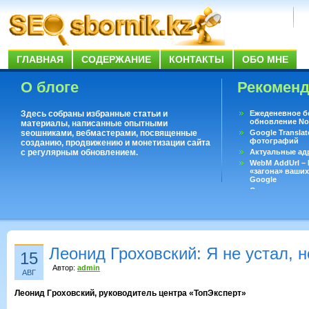
ГЛАВНАЯ
СОДЕРЖАНИЕ
КОНТАКТЫ
ОБО МНЕ
О блоге
Рекомен
Здесь собраны избранные статьи и
Ежеденевное б
обновление No
материалы, написанные опытными
seoшниками, вебмастерами, посвященные
Google Translat
фотографий
созданию, продвижению и монетизации сайта
с регулярным обновлением.
Актуальные ад
WebM AddUrl –
«загона» ваших
Google
Существует воп
ответить даже 
Переводчик Goo
Леонид Гроховский: Я не устал, 
15
Автор:
admin
АВГ
Леонид Гроховский, руководитель центра «ТопЭксперт»