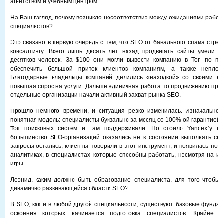
агентством и учебным центром.
На Ваш взгляд, почему возникло несоответствие между ожиданиями раб
специалистов?
Это связано в первую очередь с тем, что SEO от банального спама стр
консалтингу. Всего лишь десять лет назад продвигать сайты умели 
десятков человек. За $100 они могли вывести компанию в Топ по 
обеспечить большой приток клиентов компаниям, а также непло
Благодарные владельцы компаний делились «находкой» со своими 
повышая спрос на услуги. Дальше единичная работа по продвижению пре
отдельные организации начали активный захват рынка SEO.
Прошло немного времени, и ситуация резко изменилась. Изначальн
понятная модель: специалисты буквально за месяц со 100%-ой гарантие
Топ поисковых систем и там поддерживали. Но стоило Yandex`у п
большинство SEO-организаций оказались не в состоянии выполнять с
запросы остались, клиенты поверили в этот инструмент, и появилась п
аналитиках, в специалистах, которые способны работать, несмотря на
игры.
Леонид, каким должно быть образование специалиста, для того чтоб
динамично развивающейся области SEO?
В SEO, как и в любой другой специальности, существуют базовые фунд
освоения которых начинается подготовка специалистов. Крайне