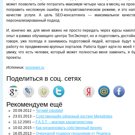
может позволить себе потратить максимум четыре часа в месяц на прое
поправить несложную ошибку в полуавтоматическом режиме, и это на
качестве услуги. А цель SEO-консалтинга — максимальное качест
персонализированный подход.
И, конечно же, для меня важно не просто передать через курсы накоп
опыт в рамках обучающего центра ТопЭксперт, но и подготовить достой
говоря, уже полгода я занимаюсь подготовкой людей, которые будут 
работу по продвижению крупных порталов. Работа будет идти по моей те
увижу, что есть человек, который может полностью меня заменить, я б
проекты.
Источник:
seonews.ru
Поделиться в соц. сетях
Рекомендуем ещё
20.09.2012 --
Чоткий robotstxt
23.01.2013 --
Собственныйо облачный хостинг MegaIndex
11.12.2001 --
F.A.S.T. – краткая характеристика
10.02.2015 --
Как организовать собственный бизнес
16.05.2013 --
Очередной подарок сеошникам от Яндекса