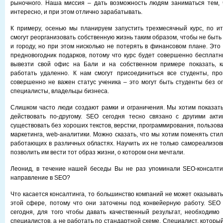
рыночного. Наша миссия – дать возможность людям заниматься тем, 
интересно, и при этом отлично зарабатывать.
К примеру, осенью мы планируем запустить трехмесячный курс, по ит
смогут реорганизовать собственную жизнь таким образом, чтобы не быт
и городу, но при этом нисколько не потерять в финансовом плане. Это
предновогодник подарков, потому что курс будет совершенно бесплат
вывезти свой офис на Бали и на собственном примере показать, 
работать удаленно. К нам смогут присоединиться все студенты, пр
совершенно не важен статус ученика – это могут быть студенты без 
специалисты, владельцы бизнеса.
Слишком часто люди создают рамки и ограничения. Мы хотим показать
действовать по-другому. SEO сегодня тесно связано с другими акт
существовать без хороших текстов, верстки, программирования, пользов
маркетинга, web-аналитики. Можно сказать, что мы хотим поменять сти
работающих в различных областях. Научить их не только самореализовы
позволить им вести тот образ жизни, о котором они мечтали.
Леонид, в течение нашей беседы Вы не раз упоминали SEO-консалтин
направление в SEO?
Что касается консалтинга, то большинство компаний не может оказывать
этой сфере, потому что они заточены под конвейерную работу. SEO 
сегодня, для того чтобы давать качественный результат, необходим
специалистов, а не работать по стандартной схеме. Специалист, который