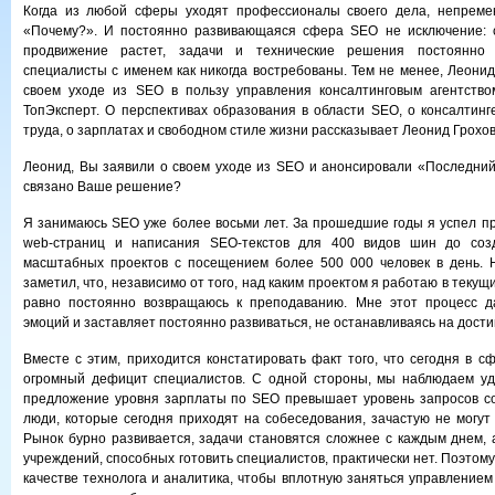
Когда из любой сферы уходят профессионалы своего дела, непремен
«Почему?». И постоянно развивающаяся сфера SEO не исключение: с
продвижение растет, задачи и технические решения постоянно
специалисты с именем как никогда востребованы. Тем не менее, Леонид
своем уходе из SEO в пользу управления консалтинговым агентств
ТопЭксперт. О перспективах образования в области SEO, о консалтинг
труда, о зарплатах и свободном стиле жизни рассказывает Леонид Грохов
Леонид, Вы заявили о своем уходе из SEO и анонсировали «Последни
связано Ваше решение?
Я занимаюсь SEO уже более восьми лет. За прошедшие годы я успел пр
web-страниц и написания SEO-текстов для 400 видов шин до соз
масштабных проектов с посещением более 500 000 человек в день. Н
заметил, что, независимо от того, над каким проектом я работаю в текущ
равно постоянно возвращаюсь к преподаванию. Мне этот процесс д
эмоций и заставляет постоянно развиваться, не останавливаясь на дости
Вместе с этим, приходится констатировать факт того, что сегодня в 
огромный дефицит специалистов. С одной стороны, мы наблюдаем уд
предложение уровня зарплаты по SEO превышает уровень запросов со
люди, которые сегодня приходят на собеседования, зачастую не могут
Рынок бурно развивается, задачи становятся сложнее с каждым днем,
учреждений, способных готовить специалистов, практически нет. Поэтом
качестве технолога и аналитика, чтобы вплотную заняться управлением