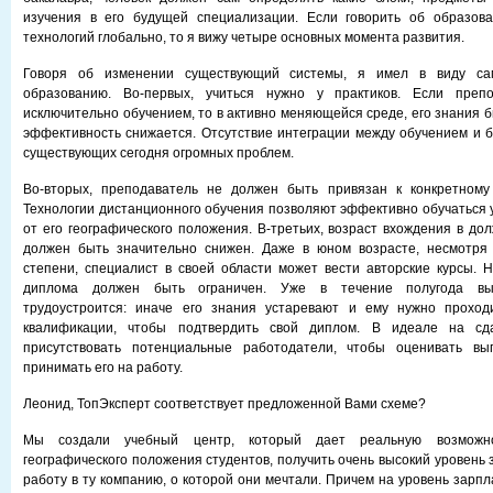
изучения в его будущей специализации. Если говорить об образов
технологий глобально, то я вижу четыре основных момента развития.
Говоря об изменении существующий системы, я имел в виду с
образованию. Во-первых, учиться нужно у практиков. Если препо
исключительно обучением, то в активно меняющейся среде, его знания б
эффективность снижается. Отсутствие интеграции между обучением и б
существующих сегодня огромных проблем.
Во-вторых, преподаватель не должен быть привязан к конкретному
Технологии дистанционного обучения позволяют эффективно обучаться у
от его географического положения. В-третьих, возраст вхождения в до
должен быть значительно снижен. Даже в юном возрасте, несмотря 
степени, специалист в своей области может вести авторские курсы. Н
диплома должен быть ограничен. Уже в течение полугода вып
трудоустроится: иначе его знания устаревают и ему нужно прохо
квалификации, чтобы подтвердить свой диплом. В идеале на с
присутствовать потенциальные работодатели, чтобы оценивать вы
принимать его на работу.
Леонид, ТопЭксперт соответствует предложенной Вами схеме?
Мы создали учебный центр, который дает реальную возможно
географического положения студентов, получить очень высокий уровень 
работу в ту компанию, о которой они мечтали. Причем на уровень зарп