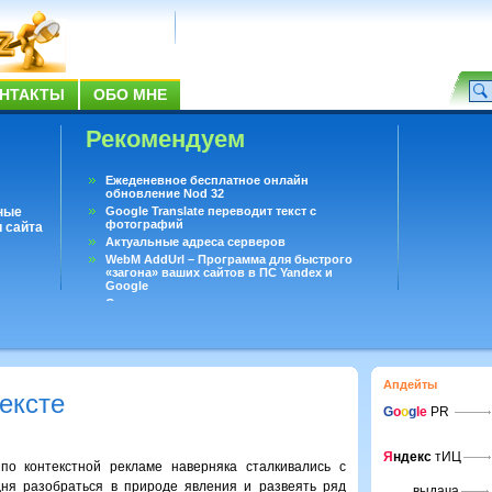
НТАКТЫ
ОБО МНЕ
Рекомендуем
Ежеденевное бесплатное онлайн
обновление Nod 32
ные
Google Translate переводит текст с
фотографий
 сайта
Актуальные адреса серверов
WebM AddUrl – Программа для быстрого
«загона» ваших сайтов в ПС Yandex и
Google
Существует вопросы, на которые не может
ответить даже Google
Переводчик Google для Android
Апдейты
ексте
G
o
o
g
le
PR
Я
ндекс
тИЦ
по контекстной рекламе наверняка сталкивались с
дня разобраться в природе явления и развеять ряд
выдача