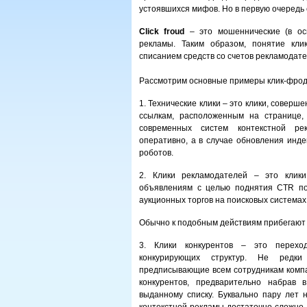
устоявшихся мифов. Но в первую очередь 
Click froud
– это мошеннические (в осн
рекламы. Таким образом, понятие кли
списанием средств со счетов рекламодате
Рассмотрим основные примеры клик-фрод
1. Технические клики – это клики, совер
ссылкам, расположенным на странице,
современных систем контекстной ре
оперативно, а в случае обновления инде
роботов.
2. Клики рекламодателей – это клик
объявлениям с целью поднятия CTR по
аукционных торгов на поисковых системах
Обычно к подобным действиям прибегают
3. Клики конкурентов – это перехо
конкурирующих структур. Не редки 
предписывающие всем сотрудникам компа
конкурентов, предварительно набрав 
выданному списку. Буквально пару лет