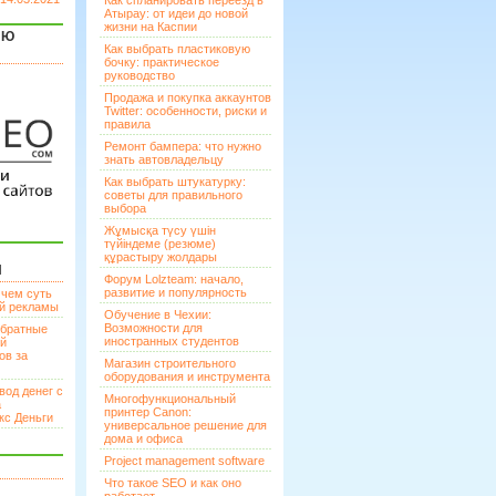
Как спланировать переезд в
Атырау: от идеи до новой
жизни на Каспии
ЯЮ
Как выбрать пластиковую
бочку: практическое
руководство
Продажа и покупка аккаунтов
Twitter: особенности, риски и
правила
Ремонт бампера: что нужно
знать автовладельцу
Как выбрать штукатурку:
советы для правильного
выбора
Жұмысқа түсу үшін
түйіндеме (резюме)
құрастыру жолдары
И
Форум Lolzteam: начало,
развитие и популярность
 чем суть
ой рекламы
Обучение в Чехии:
Возможности для
братные
иностранных студентов
ей
ов за
Магазин строительного
оборудования и инструмента
вод денег с
Многофункциональный
а
принтер Canon:
кс Деньги
универсальное решение для
дома и офиса
Project management software
Что такое SEO и как оно