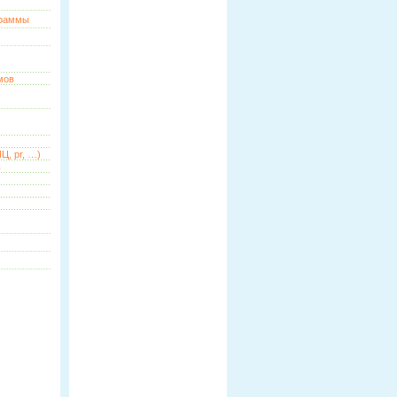
граммы
мов
Ц, pr, …)
ь