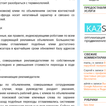
стоит разобраться с терминологией.
ПРЕДОСТАВЛ
овном) клики по объявлениям систем контекстной
УСЛУГИ
к-фрода носит негативный характер и связано со
лей.
а:
шенные, как правило, индексирующими роботами по всем
 содержащей рекламные объявления. Большинство
кламы отлавливают подобные клики достаточно
ксатора в кратчайшие сроки обновляют базу адресов
СВЕЖИЕ
КОММЕНТАРИ
и, совершаемые рекламодателями по собственным
marta_i к записи
В
следних и уменьшения стоимости перехода в ходе
наружной лазерн
.
Сергей к записи
О
ссылки с профил
трастовых ресурс
 начинающие рекламодатели.
бесплатно
admin к записи
Вы
ды по объявлениям, совершаемые сотрудниками
Google Adsense н
случаи, когда руководство раздает указания,
Webmoney и Янде
нии начинать рабочий день с кликов по объявлениям
в поисковой системе ключевые слова по заранее
РУБРИКИ
 назад подобные переходы отлавливались системами
Seo блог