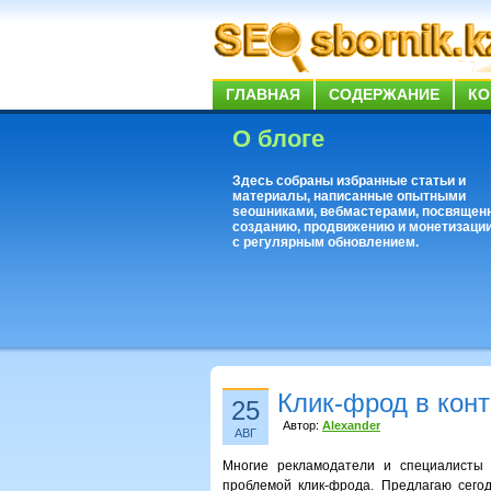
ГЛАВНАЯ
СОДЕРЖАНИЕ
КО
О блоге
Здесь собраны избранные статьи и
материалы, написанные опытными
seoшниками, вебмастерами, посвящен
созданию, продвижению и монетизации
с регулярным обновлением.
Клик-фрод в конт
25
Автор:
Alexander
АВГ
Многие рекламодатели и специалисты 
проблемой клик-фрода. Предлагаю сего