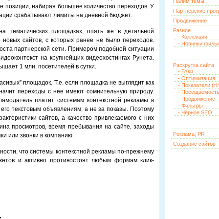
Палим темы
 позиции, набирая большее количество переходов. У
Партнерские про
туации срабатывают лимиты на дневной бюджет.
Продвижение
Разное
на тематических площадках, опять же в детальной
- Коллекции
 новых сайтов, с которых ранее не было переходов.
- Новинки филь
оста партнерской сети. Примером подобной ситуации
идеоконтекст на крупнейщих видеохостингах Рунета.
Раскрутка сайта
шает 1 млн. посетителей в сутки.
- Бэки
- Оптимизация
сивых” площадок. Т.е. если площадка не выглядит как
- Показатели (тИ
начит переходы с нее имеют сомнительную природу.
- Посещаемост
- Продвижение
ламодатель платит системам контекстной рекламы в
- Фильтры
 его текстовым объявлениям, а не за показы. Поэтому
- Чёрное SEO
актеристики сайтов, а качество привлекаемого с них
ина просмотров, время пребывания на сайте, заходы
Реклама, PR
ки или звонки в компанию.
Создание сайтов
нности, что системы контекстной рекламы по-прежнему
жетов и активно противостоят любым формам клик-