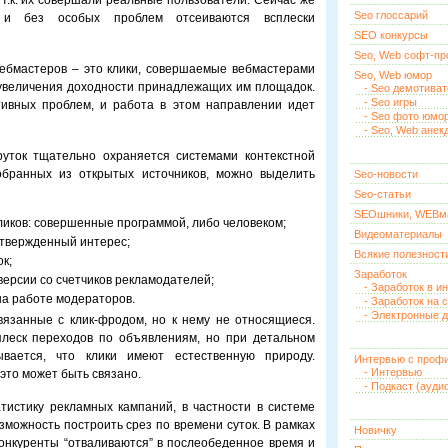
 т.к. их совершали реальные пользователи. Сейчас же
Seo глоссарий
 и без особых проблем отсеиваются всплески
SEO конкурсы
Seo, Web софт-п
вебмастеров – это клики, совершаемые вебмастерами
Seo, Web юмор
увеличения доходности принадлежащих им площадок.
- Seo демотива
- Seo игры
ивных проблем, и работа в этом направлении идет
- Seo фото юмо
- Seo, Web анек
уток тщательно охраняется системами контекстной
обранных из открытых источников, можно выделить
Seo-новости
Seo-статьи
SEOшники, WEBм
иков: совершенные программой, либо человеком;
Видеоматериалы
дтвержденный интерес;
Всякие полезност
к;
Заработок
версии со счетчиков рекламодателей;
- Заработок в и
на работе модераторов.
- Заработок на 
- Электронные д
вязанные с клик-фродом, но к нему не относящиеся.
леск переходов по объявлениям, но при детальном
ывается, что клики имеют естественную природу.
Интервью с проф
- Интервью
это может быть связано.
- Подкаст (ауди
атистику рекламных кампаний, в частности в системе
зможность построить срез по времени суток. В рамках
Новичку
 конкуренты “отваливаются” в послеобеденное время и