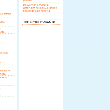
работает
Искусство создания
логотипа: основные шаги и
практические советы
рограммы
торы
ИНТЕРНЕТ НОВОСТИ
р
доты
астера
и
нтернете
сайте
еньги
и
о)