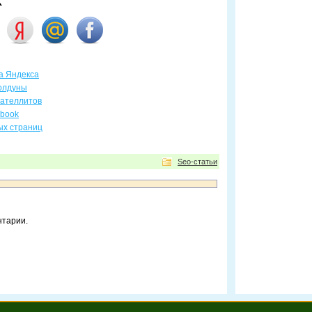
х
та Яндекса
олдуны
сателлитов
ebook
ых страниц
Seo-статьи
нтарии.