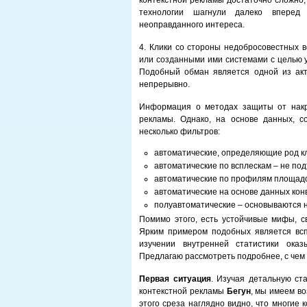
контекстной рекламы достаточно сложно,
технологии шагнули далеко вперед
неоправданного интереса.
4. Клики со стороны недобросовестных 
или созданными ими системами с целью 
Подобный обман является одной из акт
непрерывно.
Информация о методах защиты от накр
рекламы. Однако, на основе данных, с
несколько фильтров:
автоматические, определяющие род кл
автоматические по всплескам – не по
автоматические по профилям площадо
автоматические на основе данных кон
полуавтоматические – основываются 
Помимо этого, есть устойчивые мифы, с
Ярким примером подобных является всп
изучении внутренней статистики оказ
Предлагаю рассмотреть подробнее, с чем 
Первая ситуация
. Изучая детальную ст
контекстной рекламы
Бегун
, мы имеем во
этого среза наглядно видно, что многие