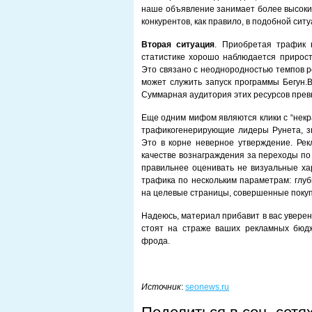
наше объявление занимает более высокие
конкурентов, как правило, в подобной си
Вторая ситуация
. Приобретая трафик 
статистике хорошо наблюдается прирост
Это связано с неоднородностью темпов р
может служить запуск программы Бегун.В
Суммарная аудитория этих ресурсов превы
Еще одним мифом являются клики с “некра
трафикогенерирующие лидеры Рунета, з
Это в корне неверное утверждение. Рек
качестве вознаграждения за переходы по
правильнее оценивать не визуальные хар
трафика по нескольким параметрам: глуб
на целевые страницы, совершенные покуп
Надеюсь, материал прибавит в вас увере
стоят на страже ваших рекламных бюд
фрода.
Источник
:
seonews.ru