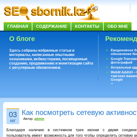
ГЛАВНАЯ
СОДЕРЖАНИЕ
КОНТАКТЫ
ОБО МНЕ
О блоге
Рекомен
Здесь собраны избранные статьи и
Ежеденевное б
обновление No
материалы, написанные опытными
seoшниками, вебмастерами, посвященные
Google Translat
фотографий
созданию, продвижению и монетизации сайта
с регулярным обновлением.
Актуальные ад
WebM AddUrl –
«загона» ваших
Google
Существует воп
ответить даже 
Переводчик Goo
Как посмотреть сетевую активнос
03
Автор:
admin
АВГ
Благодаря наличию в системном трее иконки с двумя соедине
пользователь имеет возможность для того чтобы определять сетевую ак