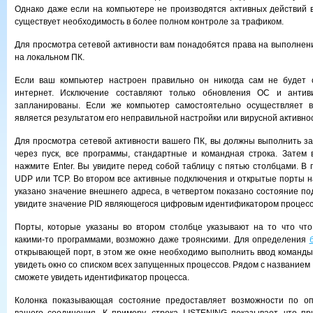
Однако даже если на компьютере не производятся активных действий в
существует необходимость в более полном контроле за трафиком.
Для просмотра сетевой активности вам понадобятся права на выполнен
на локальном ПК.
Если ваш компьютер настроен правильно он никогда сам не будет 
интернет. Исключение составляют только обновления ОС и антив
запланированы. Если же компьютер самостоятельно осуществляет в
является результатом его неправильной настройки или вирусной активно
Для просмотра сетевой активности вашего ПК, вы должны выполнить за
через пуск, все программы, стандартные и командная строка. Затем в
нажмите Enter. Вы увидите перед собой таблицу с пятью столбцами. В 
UDP или TCP. Во втором все активные подключения и открытые порты н
указано значение внешнего адреса, в четвертом показано состояние по
увидите значение PID являющегося цифровым идентификатором процесс
Порты, которые указаны во втором столбце указывают на то что чт
какими-то программами, возможно даже троянскими. Для определения
открывающей порт, в этом же окне необходимо выполнить ввод команды t
увидеть окно со списком всех запущенных процессов. Рядом с название
сможете увидеть идентификатор процесса.
Колонка показывающая состояние предоставляет возможности по о