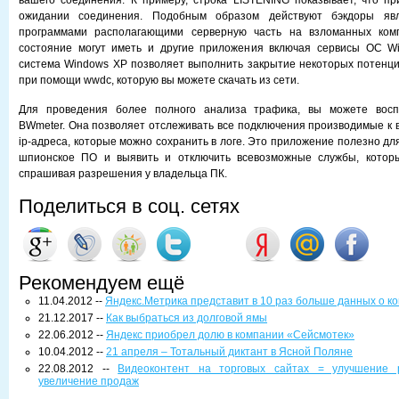
вашего соединения. К примеру, строка LISTENING показывает, что п
ожидании соединения. Подобным образом действуют бэкдоры яв
программами располагающими серверную часть на взломанных комп
состояние могут иметь и другие приложения включая сервисы ОС W
система Windows XP позволяет выполнить закрытие некоторых потенц
при помощи wwdc, которую вы можете скачать из сети.
Для проведения более полного анализа трафика, вы можете воспо
BWmeter. Она позволяет отслеживать все подключения производимые к 
ip-адреса, которые можно сохранить в логе. Это приложение полезно дл
шпионское ПО и выявить и отключить всевозможные службы, котор
спрашивая разрешения у владельца ПК.
Поделиться в соц. сетях
Рекомендуем ещё
11.04.2012 --
Яндекс.Метрика представит в 10 раз больше данных о к
21.12.2017 --
Как выбраться из долговой ямы
22.06.2012 --
Яндекс приобрел долю в компании «Сейсмотек»
10.04.2012 --
21 апреля – Тотальный диктант в Ясной Поляне
22.08.2012 --
Видеоконтент на торговых сайтах = улучшение р
увеличение продаж