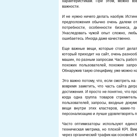
характеристикам. При этом, можно вз
важности.
И не нужно ничего делать наобум. Истин
предположения обычно очень далеки от 
потребности, особенности бизнеса, д
Унаследовать чужой опыт сложно, люб
ошибаетесь. Иногда даже качественно.
Еще важные вещи, которые стоит делать
который приходит на сайт, очень разноо
машин, по разным запросам. Часть работ
похожих пользователей, похожие запро
Обнаружив такую специфику, уже можно на
Это важно потому, что, если смотреть на
вовремя заметить, что часть сайта дегр
достижения. И просто не понятно, что п
когда одна группа товаров стремител
пользователей, запросы, входные докум
вещи внутри этих кластеров, какие-то
персонализацию и лучше удовлетворять п
Часто оптимизаторы используют единс
техническая метрика, но плохой KPI. Ви
через органический трафик как основной K