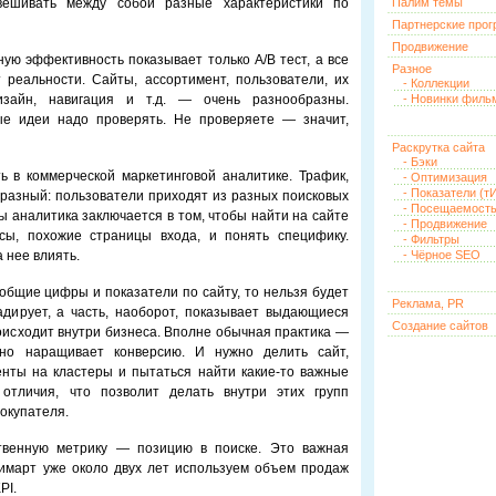
вешивать между собой разные характеристики по
Палим темы
Партнерские про
Продвижение
ную эффективность показывает только А/В тест, а все
Разное
реальности. Сайты, ассортимент, пользователи, их
- Коллекции
изайн, навигация и т.д. — очень разнообразны.
- Новинки филь
ые идеи надо проверять. Не проверяете — значит,
Раскрутка сайта
- Бэки
 в коммерческой маркетинговой аналитике. Трафик,
- Оптимизация
- Показатели (тИ
бразный: пользователи приходят из разных поисковых
- Посещаемост
ы аналитика заключается в том, чтобы найти на сайте
- Продвижение
сы, похожие страницы входа, и понять специфику.
- Фильтры
 нее влиять.
- Чёрное SEO
 общие цифры и показатели по сайту, то нельзя будет
Реклама, PR
адирует, а часть, наоборот, показывает выдающиеся
Создание сайтов
роисходит внутри бизнеса. Вполне обычная практика —
ьно наращивает конверсию. И нужно делить сайт,
енты на кластеры и пытаться найти какие-то важные
 отличия, что позволит делать внутри этих групп
окупателя.
твенную метрику — позицию в поиске. Это важная
кимарт уже около двух лет используем объем продаж
PI.