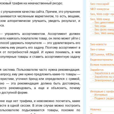
исковый трафик на некачаственный ресурс.
Seo глоссарий
SEO конкурсы
о с улучшением качества сайта. Причем, это улучшение
Seo, Web софт-п
занимается численным маркетингом, то есть, вещами,
Seo, Web юмор
зом алгоритмически улучшить, увидеть результат, и
- Seo демотива
са.
- Seo игры
- Seo фото юмо
- Seo, Web анек
— управлять ассортиментом. Ассортимент должен
ело навязать покупателю товар, он легко может уйти с
способ удержать покупателя — это удовлетворить его
Seo-новости
 помочь ему решить его задачу. Поэтому ассортимент в
Seo-статьи
я от потребностей людей. И нужно понимать, в чем
SEOшники, WEBм
популярные товары и ставить ассортиментную задачу
Видеоматериалы
Всякие полезност
 система. Пользователю часто нужна рекомендация.
Заработок
- Заработок в и
запросу, ему уже нужно предложить какие-то товары —
- Заработок на 
ктеристики, уточнил бренд или определился с суммой,
- Электронные д
ажно — эта рекомендация должна быть достоверна,
осто рекомендовать, а еще и объяснить, почему
Интервью с проф
о доступной форме.
- Интервью
- Подкаст (ауди
зине еще нет трафика, и невозможно посчитать, какие
есте в одной сессии. В этом случае можно построить
Новичку
пользователю подыскиваются товары, похожие по