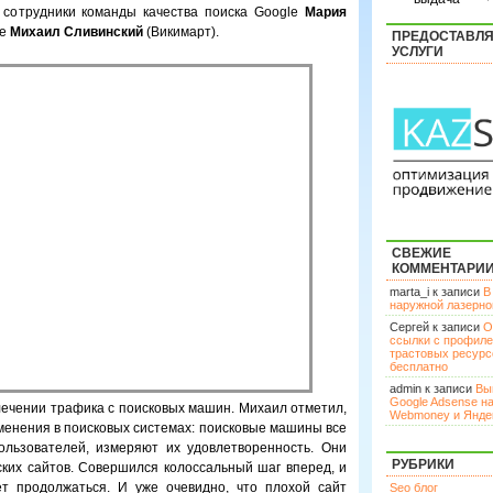
и сотрудники команды качества поиска Google
Мария
ие
Михаил Сливинский
(Викимарт).
ПРЕДОСТАВЛ
УСЛУГИ
СВЕЖИЕ
КОММЕНТАРИ
marta_i к записи
В
наружной лазерн
Сергей к записи
О
ссылки с профил
трастовых ресурс
бесплатно
admin к записи
Вы
Google Adsense н
лечении трафика с поисковых машин. Михаил отметил,
Webmoney и Янде
менения в поисковых системах: поисковые машины все
льзователей, измеряют их удовлетворенность. Они
РУБРИКИ
ких сайтов. Совершился колоссальный шаг вперед, и
ет продолжаться. И уже очевидно, что плохой сайт
Seo блог