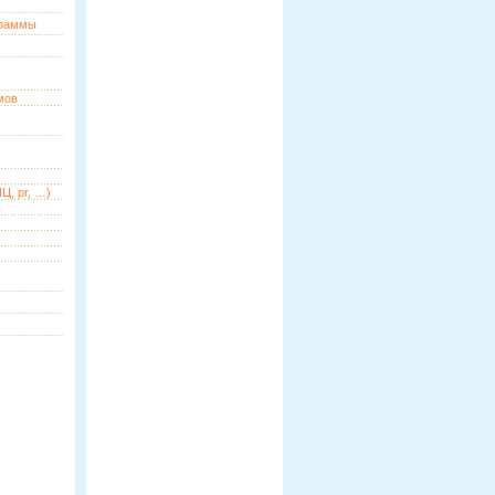
граммы
мов
Ц, pr, …)
ь