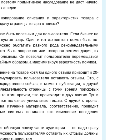
, поэтому примитивное наследование не даст ничего.
вые идеи.
 копирование описания и характеристик товара с
ыдачу страницы товара в поиске?
чае быть полезным для пользователя. Если бизнес не
пустая вещь. Один и тот же контент может быть по-
ожно обогатить разного рода рекомендательными
жет быть запросная или товарная рекомендация, их
 полезным. Он позволит пользователю перемещаться
чайным образом, а максимизируя вероятность покупки.
ение на товаре хотя бы одного отзыва приводит к 20-
имулировать пользователя оставлять отзывы. Это, с
средственно сейчас, в момент публикации, с другой
влекательность страницы с точки зрения поисковых
тентом, причем, это происходит в двух частях. Тут и
тся полезные уникальные тексты. С другой стороны,
на изучение материала, соответственно, проводит
вые системы понимают это изменение поведения
ная обычную логику части аудитории — не надо сразу
озможность пользователям оставить их. Отзывы должны
помогать клиентам.