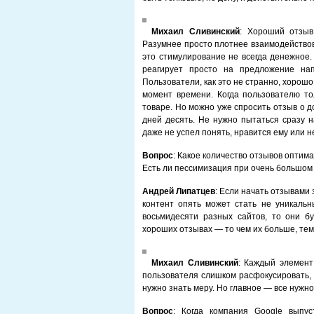
Михаил Сливинский
: Хороший отзыв
Разумнее просто плотнее взаимодействов
это стимулирование не всегда денежное.
реагирует просто на предложение нап
Пользователи, как это не странно, хорош
момент времени. Когда пользователю то
товаре. Но можно уже спросить отзыв о д
дней десять. Не нужно пытаться сразу 
даже не успел понять, нравится ему или н
Вопрос
: Какое количество отзывов оптим
Есть ли пессимизация при очень большом
Андрей Липатцев
: Если начать отзывами 
контент опять может стать не уникаль
восьмидесяти разных сайтов, то они бу
хороших отзывах — то чем их больше, тем
Михаил Сливинский
: Каждый элемент
пользователя слишком расфокусировать, 
нужно знать меру. Но главное — все нужно
Вопрос
: Когда компания Google выпус