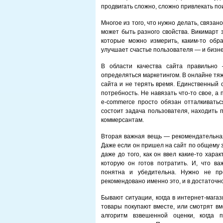
продвигать сложно, сложно привлекать по
Многое из того, что нужно делать, связан
может быть разного свойства. Викимарт 
которые можно измерить, каким-то обра
улучшает счастье пользователя — и бизне
В области качества сайта правильно 
определяться маркетингом. В онлайне тяж
сайта и не терять время. Единственный 
потребность. Не навязать что-то свое, а
e-commerce просто обязан отталкиватьс
состоит задача пользователя, находить 
коммерсантам.
Вторая важная вещь — рекомендательная
Даже если он пришел на сайт по общему 
даже до того, как он ввел какие-то хара
которую он готов потратить. И, что в
понятна и убедительна. Нужно не пр
рекомендовано именно это, и в достаточн
Бывают ситуации, когда в интернет-мага
товары покупают вместе, или смотрят вм
алгоритм взвешенной оценки, когда 