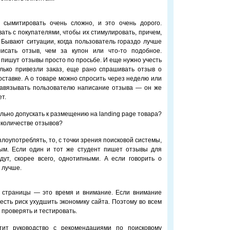
 сымитировать очень сложно, и это очень дорого.
ать с покупателями, чтобы их стимулировать, причем,
 Бывают ситуации, когда пользователь гораздо лучше
исать отзыв, чем за купон или что-то подобное.
о пишут отзывы просто по просьбе. И еще нужно учесть
лько привезли заказ, еще рано спрашивать отзыв о
оставке. А о товаре можно спросить через неделю или
навязывать пользователю написание отзыва — он же
ет.
ально допускать к размещению на landing page товара?
 количестве отзывов?
злоупотреблять, то, с точки зрения поисковой системы,
ным. Если один и тот же студент пишет отзывы для
дут, скорее всего, однотипными. А если говорить о
 лучше.
 страницы — это время и внимание. Если внимание
есть риск ухудшить экономику сайта. Поэтому во всем
 проверять и тестировать.
тит руководство с рекомендациями по поисковому