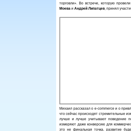
торговли». Во встрече, которую провел
Моева
и
Андрей Липатцев
, принял участ
Михаил рассказал о e-commerce и о прив
что сейчас происходят стремительные из
лучше и лучше учитывают поведение по
измеряют даже конверсию для коммерчес
это не финальная точка, развитие буд