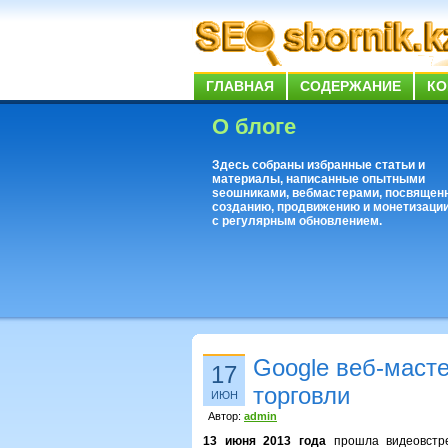
ГЛАВНАЯ
СОДЕРЖАНИЕ
КО
О блоге
Здесь собраны избранные статьи и
материалы, написанные опытными
seoшниками, вебмастерами, посвящен
созданию, продвижению и монетизации
с регулярным обновлением.
Google веб-масте
17
торговли
ИЮН
Автор:
admin
13 июня 2013 года
прошла видеовстре