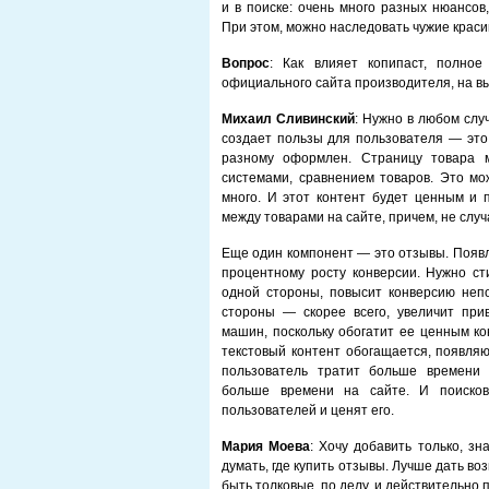
и в поиске: очень много разных нюансов
При этом, можно наследовать чужие краси
Вопрос
: Как влияет копипаст, полное
официального сайта производителя, на в
Михаил Сливинский
: Нужно в любом слу
создает пользы для пользователя — это 
разному оформлен. Страницу товара м
системами, сравнением товаров. Это мо
много. И этот контент будет ценным и
между товарами на сайте, причем, не слу
Еще один компонент — это отзывы. Появл
процентному росту конверсии. Нужно ст
одной стороны, повысит конверсию непо
стороны — скорее всего, увеличит при
машин, поскольку обогатит ее ценным кон
текстовый контент обогащается, появляю
пользователь тратит больше времени 
больше времени на сайте. И поиско
пользователей и ценят его.
Мария Моева
: Хочу добавить только, з
думать, где купить отзывы. Лучше дать в
быть толковые, по делу, и действительно 