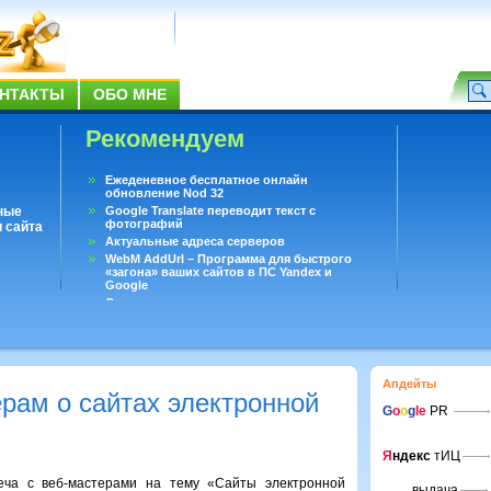
НТАКТЫ
ОБО МНЕ
Рекомендуем
Ежеденевное бесплатное онлайн
обновление Nod 32
ные
Google Translate переводит текст с
фотографий
 сайта
Актуальные адреса серверов
WebM AddUrl – Программа для быстрого
«загона» ваших сайтов в ПС Yandex и
Google
Существует вопросы, на которые не может
ответить даже Google
Переводчик Google для Android
Апдейты
рам о сайтах электронной
G
o
o
g
le
PR
Я
ндекс
тИЦ
ча с веб-мастерами на тему «Сайты электронной
выдача