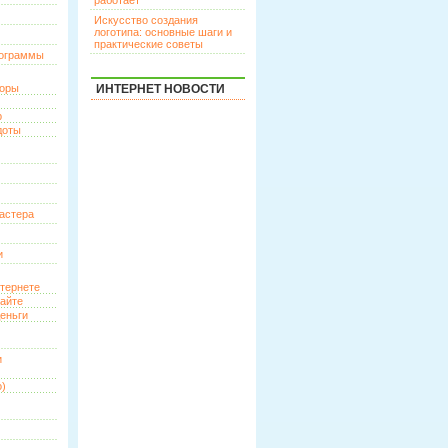
работает
Искусство создания
логотипа: основные шаги и
практические советы
рограммы
торы
ИНТЕРНЕТ НОВОСТИ
р
доты
астера
и
нтернете
сайте
еньги
и
о)