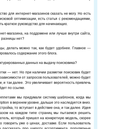
ство для интернет-магазинов сказать не могу. Но есть
исковой оптимизации, есть статья с рекомендациями,
сть краткое руководство для начинающих.
рнет-магазина, на поддомене или лучше внутри сайта,
ли разницы нет?
цы, делать можно так, как будет удобнее. Главное —
ровалось содержание этого блога.
уктурированных данных на выдачу поисковика?
етки — нет. Но при наличии разметки поисковик будет
зависимости от запросов пользователей, можно будет
и, и так далее. Это увеличивает вероятность привлечь
йдет по ссылке.
ниппетами мы придумали систему шаблонов, когда мы
ription в верхнем уровне, дальше это наследуется вниз.
тройка, то вступает в действие она, и так далее. Идея
бразом на каждом типе страниц мы пытаемся решить
атель, который пришел на конкретную модель, скорее
но говорить уже о ценах, доставке. Если пользователь
 рассказать про широту ассортимента, популярные