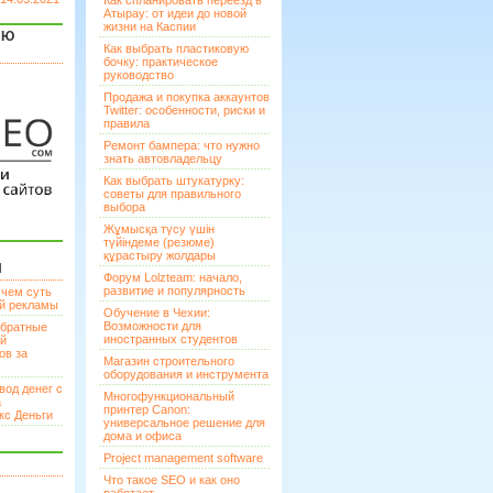
Как спланировать переезд в
Атырау: от идеи до новой
жизни на Каспии
ЯЮ
Как выбрать пластиковую
бочку: практическое
руководство
Продажа и покупка аккаунтов
Twitter: особенности, риски и
правила
Ремонт бампера: что нужно
знать автовладельцу
Как выбрать штукатурку:
советы для правильного
выбора
Жұмысқа түсу үшін
түйіндеме (резюме)
құрастыру жолдары
И
Форум Lolzteam: начало,
развитие и популярность
 чем суть
ой рекламы
Обучение в Чехии:
Возможности для
братные
иностранных студентов
ей
ов за
Магазин строительного
оборудования и инструмента
вод денег с
Многофункциональный
а
принтер Canon:
кс Деньги
универсальное решение для
дома и офиса
Project management software
Что такое SEO и как оно