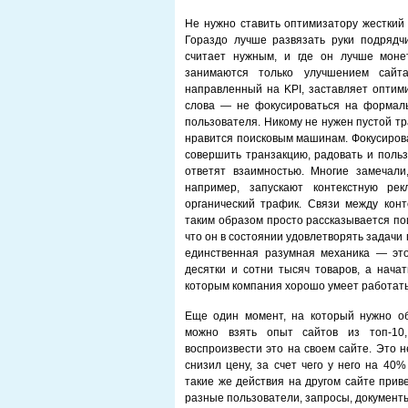
Не нужно ставить оптимизатору жесткий 
Гораздо лучше развязать руки подрядчи
считает нужным, и где он лучше моне
занимаются только улучшением сайта
направленный на KPI, заставляет оптим
слова — не фокусироваться на формаль
пользователя. Никому не нужен пустой тр
нравится поисковым машинам. Фокусирова
совершить транзакцию, радовать и поль
ответят взаимностью. Многие замечали,
например, запускают контекстную ре
органический трафик. Связи между конт
таким образом просто рассказывается по
что он в состоянии удовлетворять задачи
единственная разумная механика — это
десятки и сотни тысяч товаров, а начат
которым компания хорошо умеет работать,
Еще один момент, на который нужно об
можно взять опыт сайтов из топ-10,
воспроизвести это на своем сайте. Это 
снизил цену, за счет чего у него на 40
такие же действия на другом сайте прив
разные пользователи, запросы, документы,