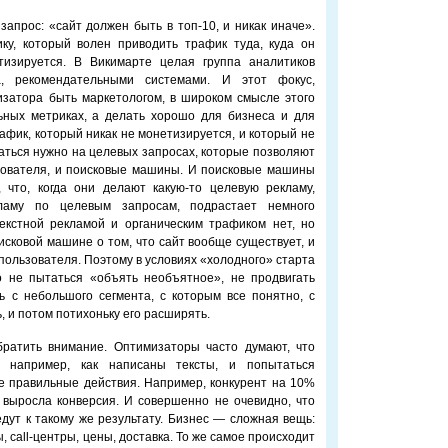
запрос: «сайт должен быть в топ-10, и никак иначе».
ку, который волен приводить трафик туда, куда он
тизируется. В Викимарте целая группа аналитиков
, рекомендательными системами. И этот фокус,
изатора быть маркетологом, в широком смысле этого
ных метриках, а делать хорошо для бизнеса и для
афик, который никак не монетизируется, и который не
ться нужно на целевых запросах, которые позволяют
зователя, и поисковые машины. И поисковые машины
 что, когда они делают какую-то целевую рекламу,
кламу по целевым запросам, подрастает немного
екстной рекламой и органическим трафиком нет, но
исковой машине о том, что сайт вообще существует, и
 пользователя. Поэтому в условиях «холодного» старта
 не пытаться «объять необъятное», не продвигать
ь с небольшого сегмента, с которым все понятно, с
 и потом потихоньку его расширять.
ратить внимание. Оптимизаторы часто думают, что
 например, как написаны тексты, и попытаться
не правильные действия. Например, конкурент на 10%
% выросла конверсия. И совершенно не очевидно, что
едут к такому же результату. Бизнес — сложная вещь:
 call-центры, цены, доставка. То же самое происходит