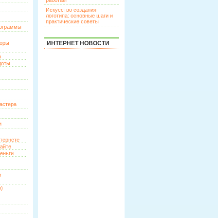
работает
Искусство создания
логотипа: основные шаги и
практические советы
рограммы
торы
ИНТЕРНЕТ НОВОСТИ
р
доты
астера
и
нтернете
сайте
еньги
и
о)