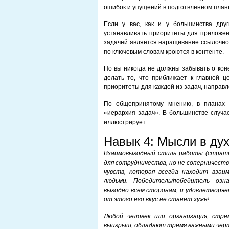
ошибок и упущений в подготвленном план
Если у вас, как и у большинства друг
устанавливать приоритеты для приложен
задачей является наращивание ссылочной
по ключевым словам кроются в контенте.
Но вы никогда не должны забывать о кон
делать то, что приближает к главной ц
приоритеты для каждой из задач, направл
По общепринятому мнению, в планах 
«иерархия задач». В большинстве случае
иллюстрирует:
Навык 4: Мысли в д
Взаимовыгодный стиль работы (страте
для сотрудничества, но не соперничест
чувств, которая всегда находит взаи
людьми. Победитель/победитель озн
выгодно всем сторонам, и удовлетворяет
от этого его вкус не станет хуже!
Любой человек или организация, стр
выигрыш, обладают тремя важными чер