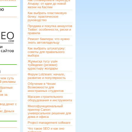
Как спланировать переезд в
Атырау: от идеи до новой
жизни на Каспии
ЯЮ
Как выбрать пластиковую
бочку: практическое
руководство
Продажа и покупка аккаунтов
Twitter: особенности, риски и
правила
Ремонт бампера: что нужно
знать автовладельцу
Как выбрать штукатурку:
советы для правильного
выбора
Жұмысқа түсу үшін
түйіндеме (резюме)
құрастыру жолдары
И
Форум Lolzteam: начало,
развитие и популярность
 чем суть
ой рекламы
Обучение в Чехии:
Возможности для
братные
иностранных студентов
ей
ов за
Магазин строительного
оборудования и инструмента
вод денег с
Многофункциональный
а
принтер Canon:
кс Деньги
универсальное решение для
дома и офиса
Project management software
Что такое SEO и как оно