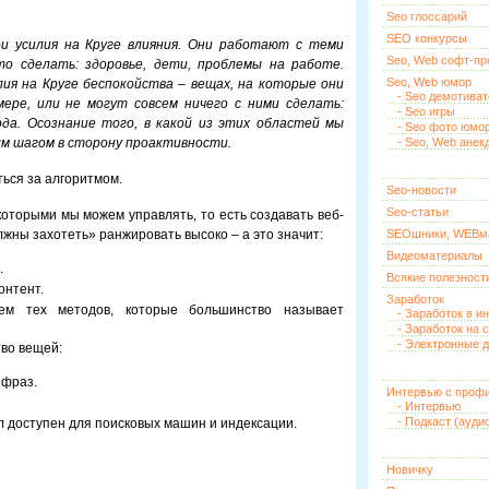
Seo глоссарий
SEO конкурсы
 усилия на Круге влияния. Они работают с теми
Seo, Web софт-п
о сделать: здоровье, дети, проблемы на работе.
Seo, Web юмор
ия на Круге беспокойства – вещах, на которые они
- Seo демотива
ере, или не могут совсем ничего с ними сделать:
- Seo игры
ода. Осознание того, в какой из этих областей мы
- Seo фото юмо
ым шагом в сторону проактивности.
- Seo, Web анек
ться за алгоритмом.
Seo-новости
Seo-статьи
которыми мы можем управлять, то есть создавать веб-
жны захотеть» ранжировать высоко – а это значит:
SEOшники, WEBм
Видеоматериалы
.
Всякие полезност
онтент.
Заработок
ем тех методов, которые большинство называет
- Заработок в и
- Заработок на 
- Электронные д
тво вещей:
 фраз.
Интервью с проф
- Интервью
- Подкаст (ауди
л доступен для поисковых машин и индексации.
Новичку