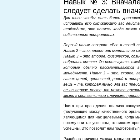
Навык № 3: Вначале
следует сделать внач
Для того чтобы жить более уравновеш
исправить всю окружающую вас действ
необходимо, это понять, когда можно 
собственных приоритетах.
Первый навык говорит: «Все в твоей в
Навык 2 – это первое или ментальное со
Навык 3 – это второе, физическое, сози
собрались вместе. Он используется ежед
которые обычно рассматриваются 
менеджмент. Навык 3 – это, скорее, л
ваших целей, ценностей, ролей и прио
вещь – та, которая лично для вас пре
ее на первое место, то можете орган
жизни в соответствии с личными приори
Часто при проведении анализа конкур
(получающие массу качественного орган
являющимся для нас целевыми). Когда мы
почему они так успешны, то сможем пров
успешны. Это позволит нам подготовить 
Разобрав причины успеха конкурентов,