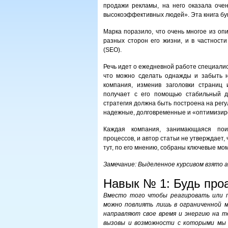
продажи рекламы, на него оказала оче
высокоэффективных людей». Эта книга бук
Марка поразило, что очень многое из оп
разных сторон его жизни, и в частност
(SEO).
Речь идет о ежедневной работе специалис
что можно сделать однажды и забыть на
компания, изменив заголовки страниц 
получает с его помощью стабильный д
стратегия должна быть построена на рег
надежные, долговременные и «оптимизир
Каждая компания, занимающаяся пои
процессов, и автор статьи не утверждает
тут, по его мнению, собраны ключевые мо
Замечание: Выделенное курсивом взято 
Навык № 1: Будь про
Вместо того чтобы реагировать или п
можно повлиять лишь в ограниченной м
направляют свое время и энергию на т
вызовы и возможности с которыми мы 