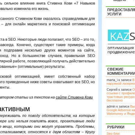
нь сильное влияние книга Стивена Кови «7 Навыков
вально изменила его жизнь.
ПРЕДОСТАВЛ
УСЛУГИ
исанного Стивеном Кови оказалось справедливым для
и – для онлайн маркетинга и поисковой оптимизации
та в SEO. Некоторые люди полагают, что SEO – это то,
всегда. Конечно, существуют такие примеры, когда
и подправив несколько других моментов на сайте,
оход. Но в большинстве случаев, правильная SEO
улярной работе, позволяющей получать действительно
ованные» (оптимальные) результаты.
СВЕЖИЕ
КОММЕНТАРИ
сковой оптимизацией, имеет собственный набор
marta_i к записи
В
, что приведенные ниже советы охватывают все SEO, но
наружной лазерн
менты.
Сергей к записи
О
ссылки с профил
трастовых ресурс
автором статьи из текстов на
сайте Стивена Кови
бесплатно
активным
admin к записи
Вы
Google Adsense н
Webmoney и Янде
ереживать по поводу обстоятельств, на которые
ере или нельзя повлиять вовсе, проактивные люди
е вещи, которыми они могут управлять. Проблемы,
РУБРИКИ
сталкиваемся, относятся к двум областям – Кругу
Seo блог