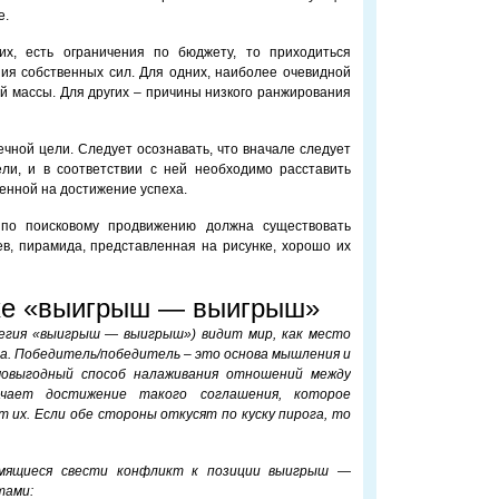
е.
их, есть ограничения по бюджету, то приходиться
ия собственных сил. Для одних, наиболее очевидной
 массы. Для других – причины низкого ранжирования
ечной цели. Следует осознавать, что вначале следует
ели, и в соответствии с ней необходимо расставить
енной на достижение успеха.
по поисковому продвижению должна существовать
в, пирамида, представленная на рисунке, хорошо их
ухе «выигрыш — выигрыш»
гия «выигрыш — выигрыш») видит мир, как место
ва. Победитель/победитель – это основа мышления и
мовыгодный способ налаживания отношений между
ачает достижение такого соглашения, которое
 их. Если обе стороны откусят по куску пирога, то
емящиеся свести конфликт к позиции выигрыш —
тами: