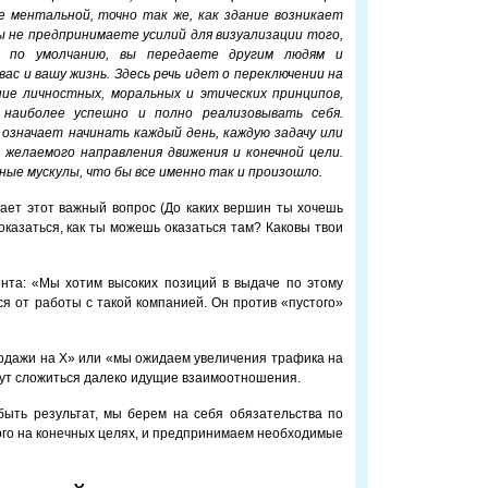
е ментальной, точно так же, как здание возникает
ы не предпринимаете усилий для визуализации того,
 по умолчанию, вы передаете другим людям и
с и вашу жизнь. Здесь речь идет о переключении на
ие личностных, моральных и этических принципов,
наиболее успешно и полно реализовывать себя.
означает начинать каждый день, каждую задачу или
 желаемого направления движения и конечной цели.
ные мускулы, что бы все именно так и произошло.
ает этот важный вопрос (До каких вершин ты хочешь
 оказаться, как ты можешь оказаться там? Каковы твои
нта: «Мы хотим высоких позиций в выдаче по этому
ся от работы с такой компанией. Он против «пустого»
одажи на Х» или «мы ожидаем увеличения трафика на
огут сложиться далеко идущие взаимоотношения.
быть результат, мы берем на себя обязательства по
го на конечных целях, и предпринимаем необходимые