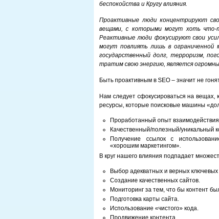
беспокойства и Кругу влияния.
Проактивные люди концентрируют свои
вещами, с которыми могут хоть что-т
Реактивные люди фокусируют свои усил
могут повлиять лишь в ограниченной м
государственный долг, терроризм, пог
тратим свою энергию, является огромн
Быть проактивным в SEO – значит не гоня
Нам следует сфокусироваться на вещах, 
ресурсы, которые поисковые машины «дол
Проработанный опыт взаимодействия
Качественный/полезный/уникальный к
Получение ссылок с использовани
«хорошим маркетингом».
В круг нашего влияния подпадает множес
Выбор адекватных и верных ключевых
Создание качественных сайтов.
Мониторинг за тем, что бы контент бы
Подготовка карты сайта.
Использование «чистого» кода.
Продвижение контента.