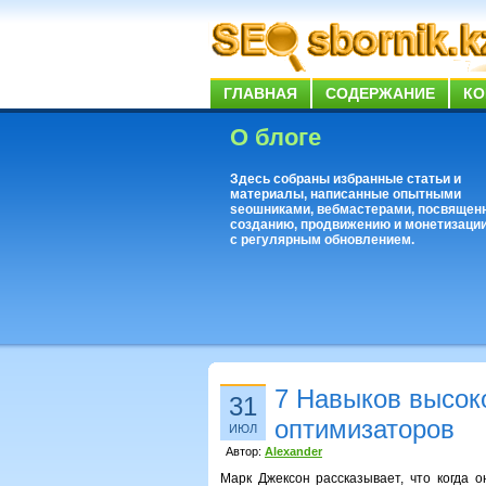
ГЛАВНАЯ
СОДЕРЖАНИЕ
КО
О блоге
Здесь собраны избранные статьи и
материалы, написанные опытными
seoшниками, вебмастерами, посвящен
созданию, продвижению и монетизации
с регулярным обновлением.
7 Навыков высо
31
оптимизаторов
ИЮЛ
Автор:
Alexander
Марк Джексон рассказывает, что когда 