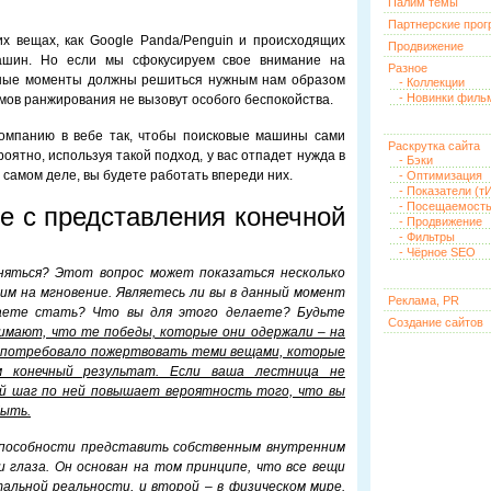
Палим темы
Партнерские про
их вещах, как Google Panda/Penguin и происходящих
Продвижение
ашин. Но если мы сфокусируем свое внимание на
Разное
льные моменты должны решиться нужным нам образом
- Коллекции
- Новинки филь
мов ранжирования не вызовут особого беспокойства.
омпанию в вебе так, чтобы поисковые машины сами
Раскрутка сайта
оятно, используя такой подход, у вас отпадет нужда в
- Бэки
 самом деле, вы будете работать впереди них.
- Оптимизация
- Показатели (тИ
- Посещаемост
е с представления конечной
- Продвижение
- Фильтры
- Чёрное SEO
няться? Этот вопрос может показаться несколько
ним на мгновение. Являетесь ли вы в данный момент
Реклама, PR
аете стать? Что вы для этого делаете? Будьте
Создание сайтов
имают, что те победы, которые они одержали – на
а потребовало пожертвовать теми вещами, которые
м конечный результат. Если ваша лестница не
ый шаг по ней повышает вероятность того, что вы
быть.
способности представить собственным внутренним
 глаза. Он основан на том принципе, что все вещи
альной реальности, и второй – в физическом мире.