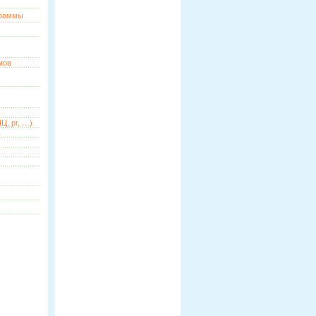
граммы
мов
Ц, pr, …)
ь