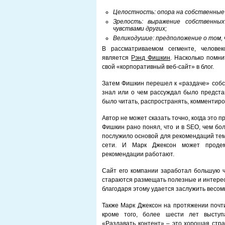
Целостность: опора на собственные
Зрелость: выражение собственны
чувствами других;
Великодушие: предположение о том, 
В рассматриваемом сегменте, человек
является
Рэнд Фишкин
. Насколько помн
свой «корпоративный веб-сайт» в блог.
Затем Фишкин перешел к «раздаче» собст
знал или о чем рассуждал было предста
было читать, распространять, комментиро
Автор не может сказать точно, когда это 
Фишкин рано понял, что и в SEO, чем бо
послужило основой для рекомендаций тем
сети. И Марк Джексон может продем
рекомендации работают.
Сайт его компании заработал большую ч
стараются размещать полезные и интерес
благодаря этому удается заслужить весо
Также Марк Джексон на протяжении почт
кроме того, более шести лет выступ
«Раздавать контент» – это хорошая стра