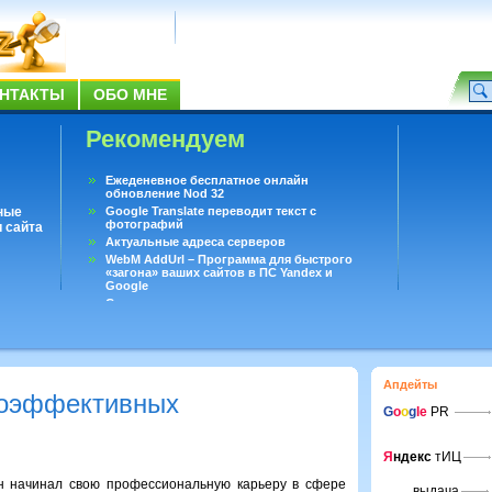
НТАКТЫ
ОБО МНЕ
Рекомендуем
Ежеденевное бесплатное онлайн
обновление Nod 32
ные
Google Translate переводит текст с
фотографий
 сайта
Актуальные адреса серверов
WebM AddUrl – Программа для быстрого
«загона» ваших сайтов в ПС Yandex и
Google
Существует вопросы, на которые не может
ответить даже Google
Переводчик Google для Android
Апдейты
коэффективных
G
o
o
g
le
PR
Я
ндекс
тИЦ
он начинал свою профессиональную карьеру в сфере
выдача