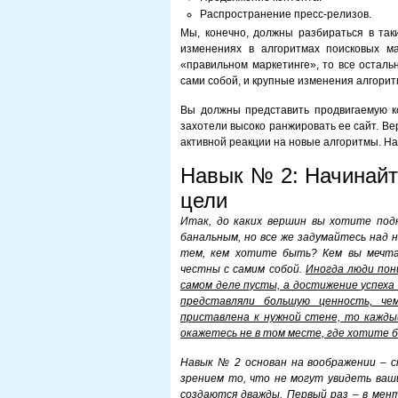
Распространение пресс-релизов.
Мы, конечно, должны разбираться в так
изменениях в алгоритмах поисковых м
«правильном маркетинге», то все оста
сами собой, и крупные изменения алгорит
Вы должны представить продвигаемую к
захотели высоко ранжировать ее сайт. Вер
активной реакции на новые алгоритмы. На
Навык № 2: Начинайт
цели
Итак, до каких вершин вы хотите под
банальным, но все же задумайтесь над 
тем, кем хотите быть? Кем вы мечт
честны с самим собой.
Иногда люди пон
самом деле пусты, а достижение успех
представляли большую ценность, че
приставлена к нужной стене, то кажд
окажетесь не в том месте, где хотите 
Навык № 2 основан на воображении – 
зрением то, что не могут увидеть ваши
создаются дважды. Первый раз – в мент