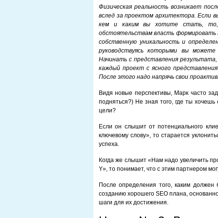
Физическая реальность возникает посл
вслед за проектом архитектора. Если в
кем и каким вы хотите стать, то,
обстоятельствам власть формировать ва
собственную уникальность и определен
руководствуясь которыми вы можете 
Начинать с представления результата, 
каждый проект с ясного представления
После этого надо напрячь свои проактив
Видя новые перспективы, Марк часто зад
подняться?) Не зная того, где ты хочешь
цели?
Если он слышит от потенциального клие
ключевому слову», то старается уклонить
успеха.
Когда же слышит «Нам надо увеличить пр
Y», то понимает, что с этим партнером м
После определения того, каким должен 
созданию хорошего SEO плана, основанно
шаги для их достижения.