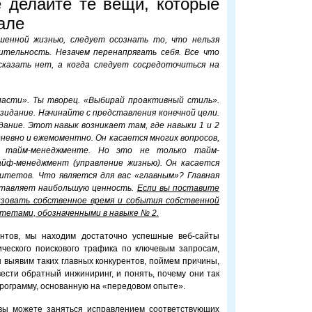
 делайте те вещи, которые
але
енной жизнью, следует осознать то, что нельзя
ительность. Незачем перенапрягать себя. Все что
сказать нет, а когда следует сосредоточиться на
ласти». Ты творец. «Выбирай проактивный стиль».
зидание. Начинайте с представления конечной цели.
дание. Этот навык возникает там, где навыки 1 и 2
невно и ежемоментно. Он касается многих вопросов,
в тайм-менеджменте. Но это не только тайм-
айф-менеджмент (управление жизнью). Он касается
ритетов. Что является для вас «главным»? Главная
дставляет наибольшую ценность.
Если вы поставите
изовать собственное время и события собственной
тетами, обозначенными в навыке № 2.
ентов, мы находим достаточно успешные веб-сайты
ического поискового трафика по ключевым запросам,
 выявим таких главных конкурентов, поймем причины,
ести обратный инжиниринг, и понять, почему они так
программу, основанную на «передовом опыте».
 вы можете заняться исправлением соответствующих