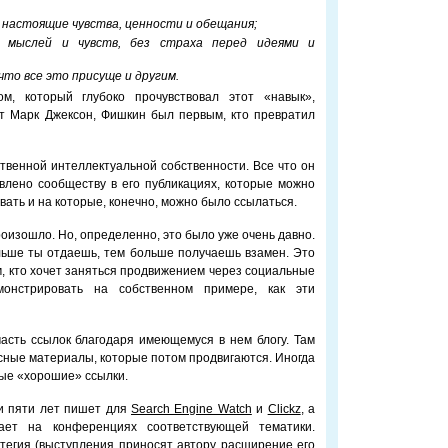
 настоящие чувства, ценности и обещания;
х мыслей и чувств, без страха перед идеями и
что все это присуще и другим.
ом, который глубоко прочувствовал этот «навык»,
ит Марк Джексон, Фишкин был первым, кто превратил
венной интеллектуальной собственности. Все что он
влено сообществу в его публикациях, которые можно
вать и на которые, конечно, можно было ссылаться.
произошло. Но, определенно, это было уже очень давно.
льше ты отдаешь, тем больше получаешь взамен. Это
, кто хочет заняться продвижением через социальные
онстрировать на собственном примере, как эти
асть ссылок благодаря имеющемуся в нем блогу. Там
ные материалы, которые потом продвигаются. Иногда
мые «хорошие» ссылки.
и пяти лет пишет для
Search Engine Watch
и
Clickz
, а
ает на конференциях соответствующей тематики.
тегия (выступления приносят автору расширение его