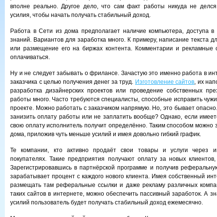
вполне реально. Другое дело, что сам факт работы никуда не делся
усилия, чтобы начать получать стабильный доход.
Работа в Сети из дома предполагает наличие компьютера, доступа в
знаний. Вариантов для заработка много. К примеру, написание текста д
или размещение его на биржах контента. Комментарии и рекламные 
оплачиваться.
Ну и не следует забывать о фрилансе. Зачастую это именно работа в ин
заказчика с целью получения денег за труд.
Изготовление сайтов
, их на
разработка дизайнерских проектов или проведение собственных пре
работы много. Часто требуются специалисты, способные исправить чужи
проекте. Можно работать с заказчиком напрямую. Но, это бывает опасно
занизить оплату работы или не заплатить вообще? Однако, если имее
свою оплату исполнитель получит определённо. Таким способом можно 
дома, приложив чуть меньше усилий и имея довольно гибкий график.
Те компании, кто активно продаёт свои товары и услуги через и
покупателях. Такие предприятия получают оплату за новых клиентов
Зарегистрировавшись в партнёрской программе и получив реферальну
зарабатывает процент с каждого нового клиента. Имея собственный ин
размещать там реферальные ссылки и даже рекламу различных компан
таких сайтов в интернете, можно обеспечить пассивный заработок. А з
усилий пользователь будет получать стабильный доход ежемесячно.