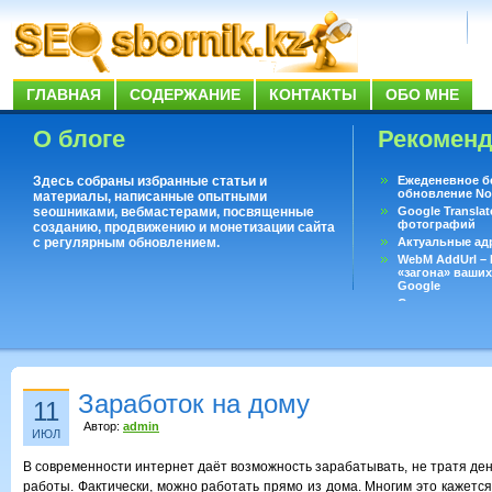
ГЛАВНАЯ
СОДЕРЖАНИЕ
КОНТАКТЫ
ОБО МНЕ
О блоге
Рекомен
Здесь собраны избранные статьи и
Ежеденевное б
обновление No
материалы, написанные опытными
seoшниками, вебмастерами, посвященные
Google Translat
фотографий
созданию, продвижению и монетизации сайта
с регулярным обновлением.
Актуальные ад
WebM AddUrl –
«загона» ваших
Google
Существует воп
ответить даже 
Переводчик Goo
Заработок на дому
11
Автор:
admin
ИЮЛ
В современности интернет даёт возможность зарабатывать, не тратя ден
работы. Фактически, можно работать прямо из дома. Многим это кажетс