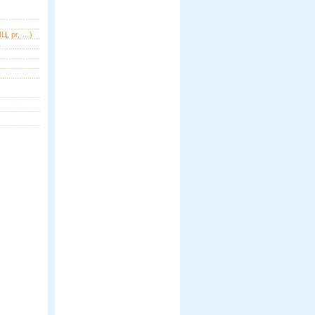
Ц, pr, …)
ь