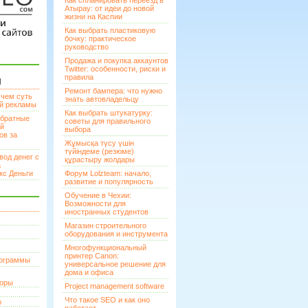
Как спланировать переезд в
Атырау: от идеи до новой
жизни на Каспии
Как выбрать пластиковую
бочку: практическое
руководство
Продажа и покупка аккаунтов
Twitter: особенности, риски и
правила
И
Ремонт бампера: что нужно
 чем суть
знать автовладельцу
ой рекламы
Как выбрать штукатурку:
братные
советы для правильного
ей
выбора
ов за
Жұмысқа түсу үшін
түйіндеме (резюме)
вод денег с
құрастыру жолдары
а
кс Деньги
Форум Lolzteam: начало,
развитие и популярность
Обучение в Чехии:
Возможности для
иностранных студентов
Магазин строительного
оборудования и инструмента
Многофункциональный
принтер Canon:
рограммы
универсальное решение для
дома и офиса
торы
Project management software
Что такое SEO и как оно
р