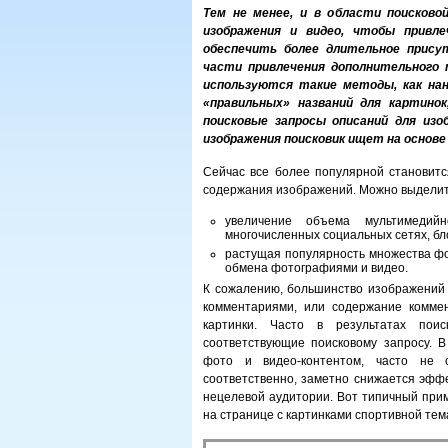
Тем не менее, и в области поисков
изображения и видео, чтобы привл
обеспечить более длительное прису
части привлечения дополнительного
используются такие методы, как нан
«правильных» названий для картино
поисковые запросы описаний для изоб
изображения поисковик ищет на основе
Сейчас все более популярной становитс
содержания изображений. Можно выделит
увеличение объема мультимедийн
многочисленных социальных сетях, бл
растущая популярность множества фо
обмена фотографиями и видео.
К сожалению, большинство изображений 
комментариями, или содержание комме
картинки. Часто в результатах пои
соответствующие поисковому запросу. В
фото и видео-контентом, часто не со
соответственно, заметно снижается эфф
нецелевой аудитории. Вот типичный при
на странице с картинками спортивной тем