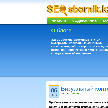
ГЛАВНАЯ
СОДЕРЖАНИЕ
КО
О блоге
Здесь собраны избранные статьи и
материалы, написанные опытными
seoшниками, вебмастерами, посвящен
созданию, продвижению и монетизации
с регулярным обновлением.
Визуальный конт
06
Автор:
admin
ФЕВ
Продвижение в поисковых системах в 
Именно с текстами имеет дело поиск