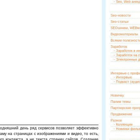
- Seo, Web анек
Seo-новости
Seo-статьи
SEOшники, WEBм
Видеоматериалы
Всякие полезност
Заработок
- Заработок в и
- Заработок на 
- Электронные д
Интервью с проф
- Интервью
- Подкаст (ауди
Новичку
Палим темы
Партнерские про
Продвижение
Разное
- Коллекции
егодняшний день ряд сервисов позволяет эффективно
- Новинки филь
му на страницах с изображениями и видео, то есть,
го контекста, а не текста страниц сайтов. Создание