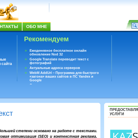
НТАКТЫ
ОБО МНЕ
Рекомендуем
Ежеденевное бесплатное онлайн
обновление Nod 32
ные
Google Translate переводит текст с
фотографий
 сайта
Актуальные адреса серверов
WebM AddUrl – Программа для быстрого
«загона» ваших сайтов в ПС Yandex и
Google
Существует вопросы, на которые не может
ответить даже Google
Переводчик Google для Android
ПРЕДОСТАВЛ
екст
УСЛУГИ
большей степени основано на работе с текстами.
овая оптимизация (SEO) и контекстная реклама.