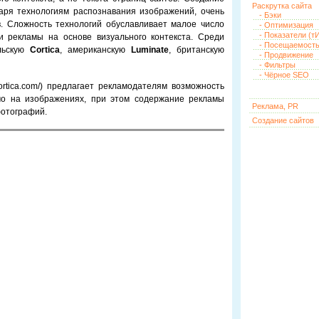
Раскрутка сайта
аря технологиям распознавания изображений, очень
- Бэки
. Сложность технологий обуславливает малое число
- Оптимизация
- Показатели (тИ
и рекламы на основе визуального контекста. Среди
- Посещаемост
льскую
Cortica
, американскую
Luminate
, британскую
- Продвижение
- Фильтры
- Чёрное SEO
cortica.com/) предлагает рекламодателям возможность
о на изображениях, при этом содержание рекламы
Реклама, PR
фотографий.
Создание сайтов