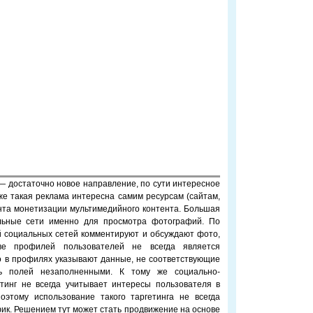
 — достаточно новое направление, по сути интересное
 же такая реклама интересна самим ресурсам (сайтам,
анта монетизации мультимедийного контента. Большая
альные сети именно для просмотра фотографий. По
й социальных сетей комментируют и обсуждают фото,
ве профилей пользователей не всегда является
о в профилях указывают данные, не соответствующие
ть полей незаполненными. К тому же социально-
тинг не всегда учитывает интересы пользователя в
этому использование такого таргетинга не всегда
ик. Решением тут может стать продвижение на основе