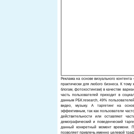
Реклама на основе визуального контента
практически для любого бизнеса. К тому
блогам, фотохостингам) в качестве вари
часть пользователей приходит в соци
данным РБК.research, 49% пользователе
видео, музыку. А таргетинг на осно
эффективным, так как пользователи част
действительности или оставляют час
демографический и поведенческий тарге
данный конкретный момент времени. По
позволяет привлечь именно целевой траф