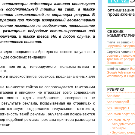
ой оптимизации вебмастера активно используют
ечь дополнительный трафик на сайт, а также
тствие пользователей на страницах ресурса. В
 трафика при помощи изображений вебмастерами
есение логотипов на изображение, прописывание
к, размещение подробных оптимизированных под
СВЕЖИЕ
КОММЕНТАРИ
ражений, а также тегов. Но, в любом случае, и
 текстового описания.
marta_i к записи
В
наружной лазерн
я идея продвижения брендов на основе визуального
Сергей к записи
О
ссылки с профил
ь две основных тенденции:
трастовых ресурс
бесплатно
ого контента, генерируемого пользователями в
admin к записи
Вы
огах;
Google Adsense н
Webmoney и Янде
то и видеохостингов, сервисов, предназначенных для
на множестве сайтов не сопровождается текстовыми
РУБРИКИ
нтариев и описаний не отражает всего содержания
Seo блог
ска можно видеть изображения, совершенно не
Seo глоссарий
 результате реклама, показываемая на страницах с
SEO конкурсы
ответствует содержанию визуального контекста,
ективность такой рекламы, объявления показываются
Seo, Web софт-п
мер подобной рекламы: реклама принтера размещена
Seo, Web юмор
- Seo демотива
атики:
- Seo игры
- Seo фото юмо