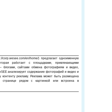
://corp.wesee.com/en/home/) предлагает одноименную
оторая работает с площадками, привлекающими
 — блогами, сайтами обмена фотографиям и видео,
WeSEE анализирует содержание фотографий и видео и
у контенту рекламу. Реклама может быть размещена
а странице рядом с картинкой или встроена в