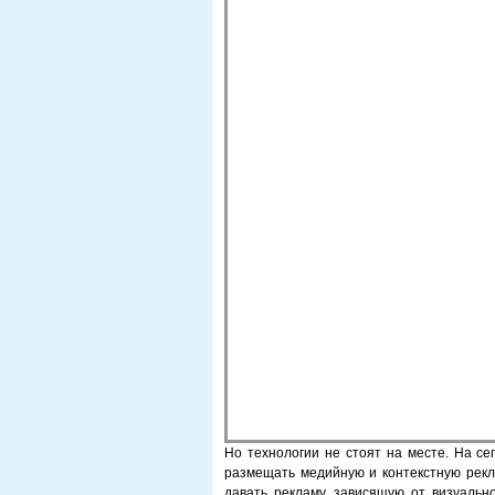
Но технологии не стоят на месте. На с
размещать медийную и контекстную рекла
давать рекламу, зависящую от визуально