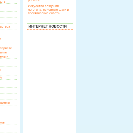
работает
доты
Искусство создания
логотипа: основные шаги и
практические советы
ИНТЕРНЕТ НОВОСТИ
астера
и
нтернете
сайте
еньги
и
о)
граммы
мов