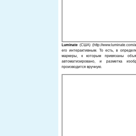
Luminate
(США) (http://www.luminate.com/
его интерактивным. То есть, в опред
маркеры, к которым привязаны объ
автоматизировано, и разметка изо
производится вручную.