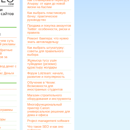
Как спланировать переезд в
Атырау: от идеи до новой
жизни на Каспии
Как выбрать пластиковую
бочку: практическое
руководство
Продажа и покупка аккаунтов
Twitter: особенности, риски и
правила
И
Ремонт бампера: что нужно
 чем суть
знать автовладельцу
ой рекламы
Как выбрать штукатурку:
братные
советы для правильного
ей
выбора
ов за
Жұмысқа түсу үшін
түйіндеме (резюме)
вод денег с
құрастыру жолдары
а
кс Деньги
Форум Lolzteam: начало,
развитие и популярность
Обучение в Чехии:
Возможности для
иностранных студентов
Магазин строительного
оборудования и инструмента
Многофункциональный
принтер Canon:
рограммы
универсальное решение для
дома и офиса
торы
Project management software
Что такое SEO и как оно
р