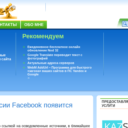
НТАКТЫ
ОБО МНЕ
Рекомендуем
Ежеденевное бесплатное онлайн
обновление Nod 32
ные
Google Translate переводит текст с
фотографий
 сайта
Актуальные адреса серверов
WebM AddUrl – Программа для быстрого
«загона» ваших сайтов в ПС Yandex и
Google
Существует вопросы, на которые не может
ответить даже Google
Переводчик Google для Android
ПРЕДОСТАВЛ
сии Facebook появится
УСЛУГИ
со ссылкой на осведомленные источники, в ближайшее