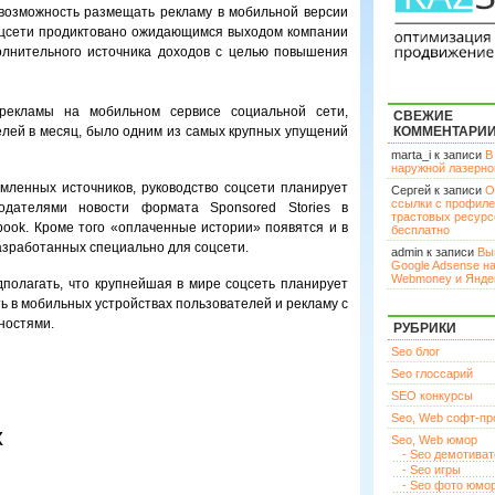
возможность размещать рекламу в мобильной версии
оцсети продиктовано ожидающимся выходом компании
полнительного источника доходов с целью повышения
рекламы на мобильном сервисе социальной сети,
СВЕЖИЕ
лей в месяц, было одним из самых крупных упущений
КОММЕНТАРИ
marta_i к записи
В
наружной лазерн
мленных источников, руководство соцсети планирует
Сергей к записи
О
ссылки с профил
одателями новости формата Sponsored Stories в
трастовых ресурс
ook. Кроме того «оплаченные истории» появятся и в
бесплатно
зработанных специально для соцсети.
admin к записи
Вы
Google Adsense н
Webmoney и Янде
полагать, что крупнейшая в мире соцсеть планирует
 в мобильных устройствах пользователей и рекламу с
ностями.
РУБРИКИ
Seo блог
Seo глоссарий
SEO конкурсы
Seo, Web софт-п
х
Seo, Web юмор
- Seo демотива
- Seo игры
- Seo фото юмо