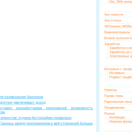
- Seo, Web анек
Seo-новости
Seo-статьи
SEOшники, WEBм
Видеоматериалы
Всякие полезност
Заработок
- Заработок в и
- Заработок на 
- Электронные д
Интервью с проф
- Интервью
- Подкаст (ауди
Новичку
Палим темы
для размещения баннеров
Партнерские про
аргетинг увеличивает доход
Продвижение
ставил разработчикам приложений возможность
ски
Разное
- Коллекции
с клиентом: отдаем фотографии правильно
- Новинки филь
: Границы между приложением и веб-страницей больше