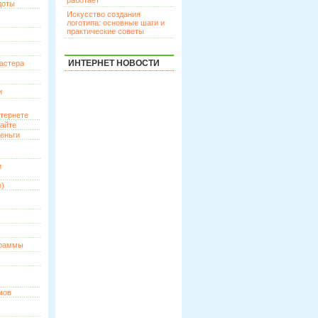
работает
доты
Искусство создания
логотипа: основные шаги и
практические советы
ИНТЕРНЕТ НОВОСТИ
астера
и
нтернете
сайте
еньги
и
о)
граммы
мов