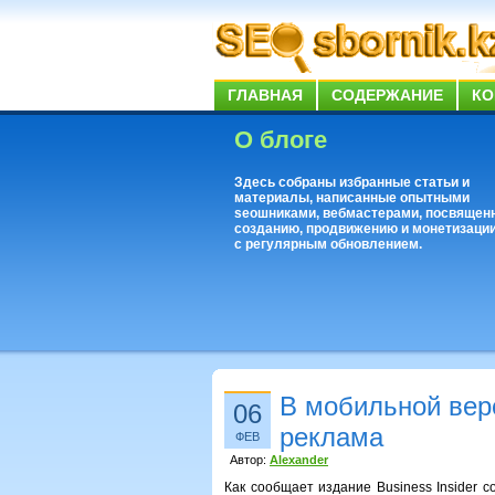
ГЛАВНАЯ
СОДЕРЖАНИЕ
КО
О блоге
Здесь собраны избранные статьи и
материалы, написанные опытными
seoшниками, вебмастерами, посвящен
созданию, продвижению и монетизации
с регулярным обновлением.
В мобильной вер
06
реклама
ФЕВ
Автор:
Alexander
Как сообщает издание Business Insider 