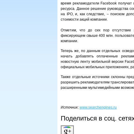
время рекламодатели Facebook получат 
ресурса. Данное решение руководства с
на IPO, и, как следствие, – поиском до
стоимости акций компании.
Отметим, что до сих пор отсутствие 
фиксирующем свыше 400 млн. пользовате
компании.
Теперь же, по данным отдельных осведо
начать добавлять оплаченные реклам
новостную ленту мобильной версии Faceb
официальных мобильных приложениях, ра
Также отдельные источники склонны пред
разрешить рекламодателям транслировать
расширенными мультимедийными возмож
Источник
:
www.searchengines.ru
Поделиться в соц. сетя