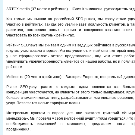
ARTOX media (37 место в рейтинге) – Юлия Климишена, руководитель отд
Как только мы вышли на российский SEO-рынок, мы сразу стали уде
участию в рейтингах. Так как это увеличивает лояльность клиентов, а та
развитию, покорению новых вершин и совершенствованию своих 
участвовать во всех крупных рейтингах.
Рейтинг SEOnews мы считаем одним из ведущих рейтингов в русскоязыч
году мы участвовали впервые. Мы получили отличный опыт, который неп
у нас сформировалось четкое представление, над чем стоит работ
увеличивать удовлетворенность клиентов от нашей работы, но и получа
рейтинге.
Molinos.ru (20 место в рейтинге) – Виктория Егоренко, генеральный дирек
Рынок SEO-услуг растет, с каждым годом появляется все больше
конкуренция ужесточается, но клиенты от этого только выигрывают. Кру
больше внимания консалтингу, разрабатываются комплексные решения,
услуг. Появляется новые тарифные планы…
Интересным пунктом в опросе для нас оказался критерий «Инициа
менеджера». Мы провели у себя внутренний аудит, чтобы убедиться, что
необходимость изменений в кампаниях, предлагаем новые э
продвижения.