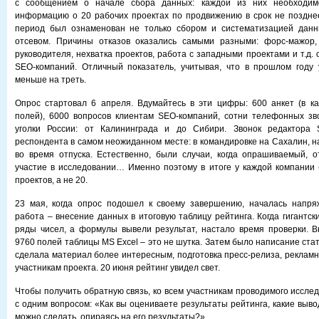
с сообщением о начале сбора данных: каждой из них необходим
информацию о 20 рабочих проектах по продвижению в срок не поздне
период был ознаменован не только сбором и систематизацией дан
отсевом. Причины отказов оказались самыми разными: форс-мажор
руководителя, нехватка проектов, работа с западными проектами и т.д. 
SEO-компаний. Отличный показатель, учитывая, что в прошлом году 
меньше на треть.
Опрос стартовал 6 апреля. Вдумайтесь в эти цифры: 600 анкет (в к
полей), 6000 вопросов клиентам SEO-компаний, сотни телефонных зв
уголки России: от Калининграда и до Сибири. Звонок редактора 
респондента в самом неожиданном месте: в командировке на Сахалин, н
во время отпуска. Естественно, были случаи, когда опрашиваемый, 
участие в исследовании… Именно поэтому в итоге у каждой компании
проектов, а не 20.
23 мая, когда опрос подошел к своему завершению, началась напря
работа – внесение данных в итоговую таблицу рейтинга. Когда гигантс
ряды чисел, а формулы вывели результат, настало время проверки. 
9760 полей таблицы MS Excel – это не шутка. Затем было написание стат
сделала материал более интересным, подготовка пресс-релиза, рекламн
участникам проекта. 20 июня рейтинг увидел свет.
Чтобы получить обратную связь, ко всем участникам проводимого иссле
с одним вопросом: «Как вы оцениваете результаты рейтинга, какие выв
можно сделать, опираясь на его результаты?»