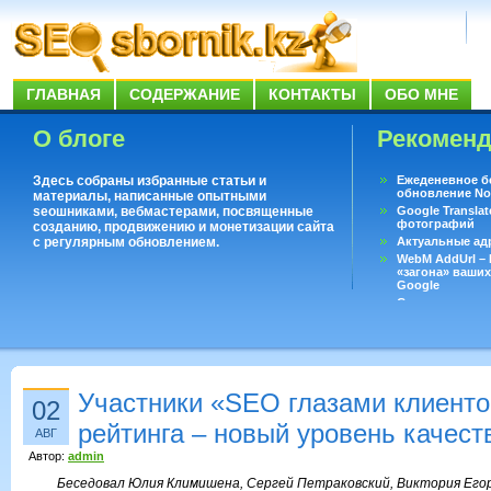
ГЛАВНАЯ
СОДЕРЖАНИЕ
КОНТАКТЫ
ОБО МНЕ
О блоге
Рекомен
Здесь собраны избранные статьи и
Ежеденевное б
обновление No
материалы, написанные опытными
seoшниками, вебмастерами, посвященные
Google Translat
фотографий
созданию, продвижению и монетизации сайта
с регулярным обновлением.
Актуальные ад
WebM AddUrl –
«загона» ваших
Google
Существует воп
ответить даже 
Переводчик Goo
Участники «SEO глазами клиенто
02
рейтинга – новый уровень качест
АВГ
Автор:
admin
Беседовал Юлия Климишена, Сергей Петраковский, Виктория Егор