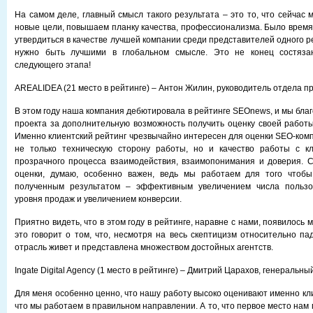
На самом деле, главный смысл такого результата – это то, что сейчас
новые цели, повышаем планку качества, профессионализма. Было время,
утвердиться в качестве лучшей компании среди представителей одного р
нужно быть лучшими в глобальном смысле. Это не конец состязан
следующего этапа!
AREALIDEA (21 место в рейтинге) – Антон Жилин, руководитель отдела п
В этом году наша компания дебютировала в рейтинге SEOnews, и мы бла
проекта за дополнительную возможность получить оценку своей работы
Именно клиентский рейтинг чрезвычайно интересен для оценки SEO-комп
не только техническую сторону работы, но и качество работы с к
прозрачного процесса взаимодействия, взаимопонимания и доверия. 
оценки, думаю, особенно важен, ведь мы работаем для того чтоб
полученным результатом – эффективным увеличением числа пользо
уровня продаж и увеличением конверсии.
Приятно видеть, что в этом году в рейтинге, наравне с нами, появилось 
это говорит о том, что, несмотря на весь скептицизм относительно па
отрасль живет и представлена множеством достойных агентств.
Ingate Digital Agency (1 место в рейтинге) – Дмитрий Царахов, генеральны
Для меня особенно ценно, что нашу работу высоко оценивают именно кл
что мы работаем в правильном направлении. А то, что первое место нам 