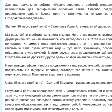
Для нас актуальнее рейтинг «Удовлетворенность работой менедж
использовать для верификации обратной связи. Спасибо сотр
проделанную работу. Всегда приятно взглянуть на конкурентов г
Поздравляем победителей!
Stanlee (36 место в рейтинге) – Станислав Усатый, генеральный директор
Мы рады войти в рейтинг, хоть пока с конца. Но это все равно мотивиру
других рейтингах, но нам показалось, что методология «SEO глазами клие
но честнее. К примеру, когда необходимо доказать то, что именно тво
какой-либо сайт путем вставки кода – тут легко жульничать, особе
объединена с web-студией. В этом случае всем продвигаемым сайтам
Взлетаешь как на дрожжах! Другое дело – обзвон клиентов – это честнее,
Наши выводы: эффективность продвижения у нас выше, чем работа менед
подтягивать. По лидерам, полагаю, выглядит все логично. Мы мален
меряться с топом. Планируем участвовать и дальше!
Uplab (5 место в рейтинге) – Дмитрий Ермошкин, руководитель отдела ре
Результаты рейтинга обрадовали всех: и «старожилов» компании и нов
заметно, что командный дух на самом деле присутствует, и это очень о
рейтинге достигнута благодаря титаническому усердию и большому об
качеством обслуживания, так и над самими собой. Конкуренция мотиви
более крупными компаниями мотивирует еще больше.