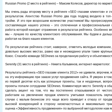
Russian Promo (2 место в рейтинге) – Максим Колесов, директор по маркет
Мы очень рады второму месту в рейтинге «SEO глазами клиентов» и с
результатом. Агентство Russian Promo два года подряд входило в топ-
тройке. И это при возросшем количестве участников! Мы прогрессируем
составляющая нашего успеха – это сплоченная и профессиональная 
работа которой находит отражение в результатах рейтинга. Особенно вп
мы – лучшие по качеству клиентского обслуживания. Мы будем и дальше
работая на благо наших клиентов.
По результатам рейтинга стоит, наверное, отметить молодые компании,
довольно высоких местах, равно как и неожиданно упали такие крупные
Кокос. Спасибо команде SEOnews за проделанную работу и объективност
Serenity (31 место в рейтинге) – Никита Кальвинов, интернет-маркетолог:
Результаты рейтинга «SEO глазами клиента 2012» не удивили, впрочем, я
на эту информацию при заказе услуг продвижения сайта. Я уверен в том
из первой десятки есть как успешные проекты, так и неудачные, вопро
проекты попали сотрудники SEOnews. Комментируя место Serenity в общ
сделать акцент на том, что мы постепенно отказываемся от чистог
работаем на увеличение продаж клиента учитывая показатель окупа
случае с малым бизнесом это чаще всего приводит к отказу от прод
высокой конкуренцией в сторону низкочастотных и максимально тра
оценка «Эффективность продвижения» по выбранной методологии нам яв