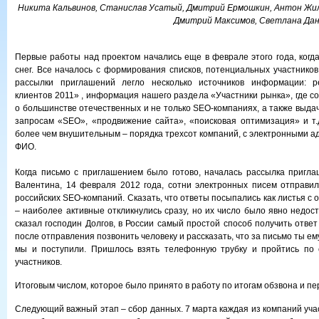
Никита Кальвинов, Станислав Усатый, Дмитрий Ермошкин, Антон Жил
Дмитрий Максимов, Светлана Дан
Первые работы над проектом начались еще в феврале этого года, когд
снег. Все началось с формирования списков, потенциальных участников
рассылки приглашений легло несколько источников информации: р
клиентов 2011» , информация нашего раздела «Участники рынка», где 
о большинстве отечественных и не только SEO-компаниях, а также выда
запросам «SEO», «продвижение сайта», «поисковая оптимизация» и т.
более чем внушительным – порядка трехсот компаний, с электронными а
ФИО.
Когда письмо с приглашением было готово, началась рассылка пригла
Валентина, 14 февраля 2012 года, сотни электронных писем отправи
российских SEO-компаний. Сказать, что ответы посыпались как листья с 
– наиболее активные откликнулись сразу, но их число было явно недос
сказал господин Долгов, в России самый простой способ получить ответ 
после отправления позвонить человеку и рассказать, что за письмо ты ем
мы и поступили. Пришлось взять телефонную трубку и пройтись по 
участников.
Итоговым числом, которое было принято в работу по итогам обзвона и пе
Следующий важный этап – сбор данных. 7 марта каждая из компаний уча