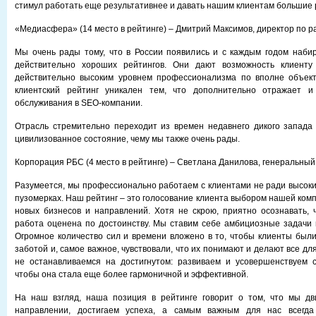
стимул работать еще результативнее и давать нашим клиентам большие 
«Медиасфера» (14 место в рейтинге) – Дмитрий Максимов, директор по р
Мы очень рады тому, что в России появились и с каждым годом наби
действительно хороших рейтингов. Они дают возможность клиенту
действительно высоким уровнем профессионализма по вполне объек
клиентский рейтинг уникален тем, что дополнительно отражает и 
обслуживания в SEO-компании.
Отрасль стремительно переходит из времен недавнего дикого запада
цивилизованное состояние, чему мы также очень рады.
Корпорация РБС (4 место в рейтинге) – Светлана Данилова, генеральный
Разумеется, мы профессионально работаем с клиентами не ради высоких
пузомерках. Наш рейтинг – это голосование клиента выбором нашей ком
новых бизнесов и направлений. Хотя не скрою, приятно осознавать,
работа оценена по достоинству. Мы ставим себе амбициозные задачи 
Огромное количество сил и времени вложено в то, чтобы клиенты был
заботой и, самое важное, чувствовали, что их понимают и делают все для
не останавливаемся на достигнутом: развиваем и усовершенствуем с
чтобы она стала еще более гармоничной и эффективной.
На наш взгляд, наша позиция в рейтинге говорит о том, что мы дв
направлении, достигаем успеха, а самым важным для нас всегда