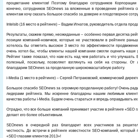
процветание клиентов! Поэтому благодарю сотрудников Корпораци
конечно, сотрудников SEOnews за вложенные в проведение рейтинга 
клиентам хочу сказать большое спасибо за доверие и плодотворное сотр
Intelsib (16 место в рейтинге) – Вадим Игнатов, руководитель отдела прод
Результаты, скажем прямо, неожиданные – особенно первая десятка рей
позиции компаний-новичков, которые не участвовали в рейтинге раньш
хотелось бы отметить высокое 3 место по эффективности продвижения 
очень хотел бы, чтобы клиенты нашей компании смогли оценить наши у
Рейтинг также показал, что нам есть над чем работать и что улучшать. 
полезный, поскольку, позволяет взглянуть на себя на стороны. От
благодарим SEOnews за проделанную широкомасштабную работу.
i-Media (1 место в рейтинге) – Сергей Петраковский, коммерческий директ
Большое спасибо SEOnews за огромную проделанную работу! Очень рады,
лидерами рейтинга. Мы искренне благодарны нашим любимым клиент
качества работы i-Media. Будем очень стараться и впредь оправдывать и
Отрадно, что все больше компаний принимает участие в рейтинге «SEO г
делает его более объективным.
SEOnews в очередной раз благодарит всех участников за решител
честность. До встречи в рейтинге известности SEO-компаний, который 
«SEO глазами клиентов 2013»!