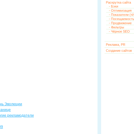
Раскрутка сайта
- Бэки
- Оптимизация
- Показатели (тИ
- Посещаемост
- Продвижение
- Фильтры
- Чёрное SEO
Реклама, PR
Создание сайтов
день Эволюции
ранице
огие рекламодатели
09