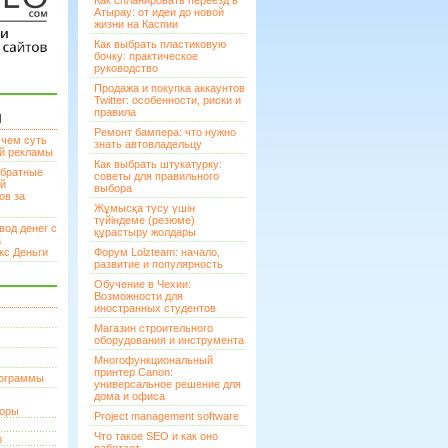
Как спланировать переезд в
Атырау: от идеи до новой
жизни на Каспии
Как выбрать пластиковую
бочку: практическое
руководство
Продажа и покупка аккаунтов
Twitter: особенности, риски и
правила
И
Ремонт бампера: что нужно
 чем суть
знать автовладельцу
ой рекламы
Как выбрать штукатурку:
братные
советы для правильного
ей
выбора
ов за
Жұмысқа түсу үшін
түйіндеме (резюме)
вод денег с
құрастыру жолдары
а
кс Деньги
Форум Lolzteam: начало,
развитие и популярность
Обучение в Чехии:
Возможности для
иностранных студентов
Магазин строительного
оборудования и инструмента
Многофункциональный
принтер Canon:
рограммы
универсальное решение для
дома и офиса
торы
Project management software
Что такое SEO и как оно
р