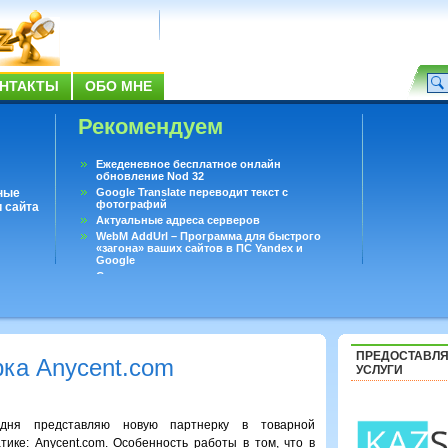
НТАКТЫ
ОБО МНЕ
Рекомендуем
Ежеденевное бесплатное онлайн
обновление Nod 32
ные
Google Translate переводит текст с
фотографий
 сайта
Актуальные адреса серверов
WebM AddUrl – Программа для быстрого
«загона» ваших сайтов в ПС Yandex и
Google
Существует вопросы, на которые не может
ответить даже Google
Переводчик Google для Android
ПРЕДОСТАВЛ
рка Anycent.com
УСЛУГИ
одня представляю новую партнерку в товарной
тике: Anycent.com. Особенность работы в том, что в