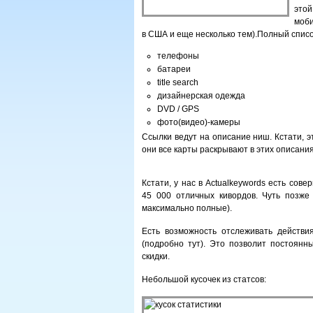
этой
моби
в США и еще несколько тем).
Полный списо
телефоны
батареи
title search
дизайнерская одежда
DVD / GPS
фото(видео)-камеры
Ссылки ведут на описание ниш. Кстати, 
они все карты раскрывают в этих описани
Кстати, у нас в Actualkeywords есть сове
45 000 отличных кивордов. Чуть позж
максимально полные).
Есть возможность отслеживать действия
(подробно тут). Это позволит постоян
скидки.
Небольшой кусочек из статсов: