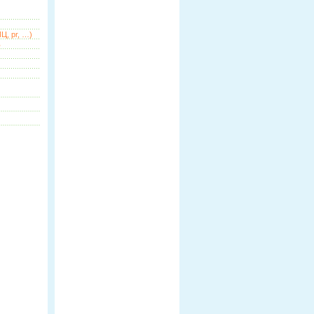
Ц, pr, …)
ь