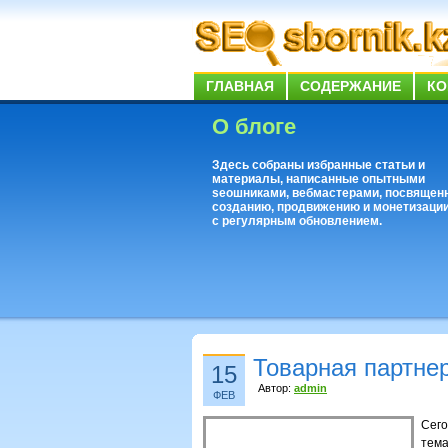
ГЛАВНАЯ
СОДЕРЖАНИЕ
КО
О блоге
Здесь собраны избранные статьи и
материалы, написанные опытными
seoшниками, вебмастерами, посвящен
созданию, продвижению и монетизации
с регулярным обновлением.
Товарная партне
15
Автор:
admin
ФЕВ
Сег
тема