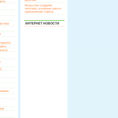
работает
доты
Искусство создания
логотипа: основные шаги и
практические советы
ИНТЕРНЕТ НОВОСТИ
астера
и
нтернете
сайте
еньги
и
о)
граммы
мов