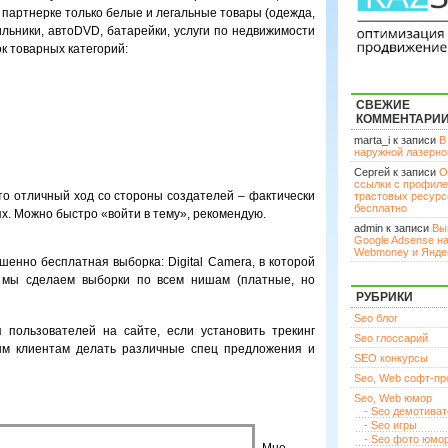
 партнерке только белые и легальные товары (одежда,
льники, автоDVD, батарейки, услуги по недвижимости
к товарных категорий:
СВЕЖИЕ
КОММЕНТАРИ
marta_i к записи
В
наружной лазерн
Сергей к записи
О
ссылки с профил
это отличный ход со стороны создателей – фактически
трастовых ресурс
бесплатно
ях. Можно быстро «войти в тему», рекомендую.
admin к записи
Вы
Google Adsense н
Webmoney и Янде
ршенно бесплатная выборка: Digital Camera, в которой
е мы сделаем выборки по всем нишам (платные, но
РУБРИКИ
Seo блог
 пользователей на сайте, если установить трекинг
Seo глоссарий
ным клиентам делать различные спец предложения и
SEO конкурсы
Seo, Web софт-п
Seo, Web юмор
- Seo демотива
- Seo игры
- Seo фото юмо