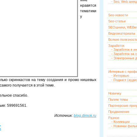
Мне
- Seo, Web анек
нравятся
тематики
Seo-новости
у
Seo-статьи
SEOшники, WEBм
Видеоматериалы
Всякие полезност
Заработок
- Заработок в и
- Заработок на 
- Электронные д
Интервью с проф
- Интервью
лько скринкастов на тему создания и промо нишевых
- Подкаст (ауди
 самого получается в этой теме.
Новичку
дельное спасибо.
Палим темы
ьке: 599691561.
Партнерские про
Продвижение
Источник:
blog.dimok.ru
Разное
- Коллекции
х
- Новинки филь