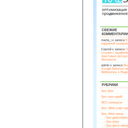
СВЕЖИЕ
КОММЕНТАРИ
marta_i к записи
В
наружной лазерн
Сергей к записи
О
ссылки с профил
трастовых ресурс
бесплатно
admin к записи
Вы
Google Adsense н
Webmoney и Янде
РУБРИКИ
Seo блог
Seo глоссарий
SEO конкурсы
Seo, Web софт-п
Seo, Web юмор
- Seo демотива
- Seo игры
- Seo фото юмо