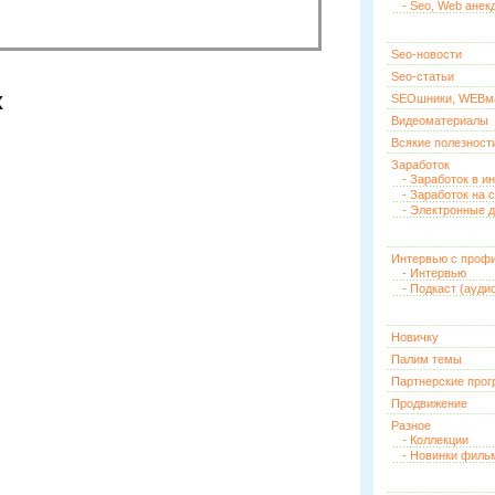
- Seo, Web анек
Seo-новости
Seo-статьи
х
SEOшники, WEBм
Видеоматериалы
Всякие полезност
Заработок
- Заработок в и
- Заработок на 
- Электронные д
Интервью с проф
- Интервью
- Подкаст (ауди
Новичку
Палим темы
Партнерские про
Продвижение
Разное
- Коллекции
- Новинки филь