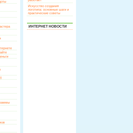
работает
доты
Искусство создания
логотипа: основные шаги и
практические советы
ИНТЕРНЕТ НОВОСТИ
астера
и
нтернете
сайте
еньги
и
о)
граммы
мов