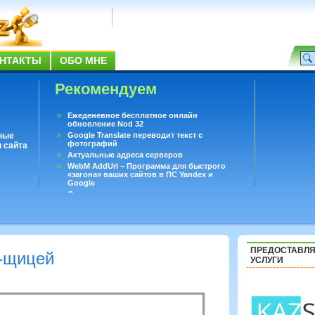
НТАКТЫ
ОБО МНЕ
Рекомендуем
Ежеденевное бесплатное онлайн
обновление Nod 32
ные
Google Translate переводит текст с
фотографий
 сайта
Актуальные адреса серверов
WebM AddUrl – Программа для быстрого
«загона» ваших сайтов в ПС Yandex и
Google
Существует вопросы, на которые не может
ответить даже Google
Переводчик Google для Android
ПРЕДОСТАВЛ
-щицей
УСЛУГИ