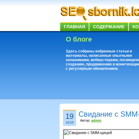
ГЛАВНАЯ
СОДЕРЖАНИЕ
КО
О блоге
Здесь собраны избранные статьи и
материалы, написанные опытными
seoшниками, вебмастерами, посвящен
созданию, продвижению и монетизации
с регулярным обновлением.
Свидание с SMM
19
Автор:
admin
НОЯ