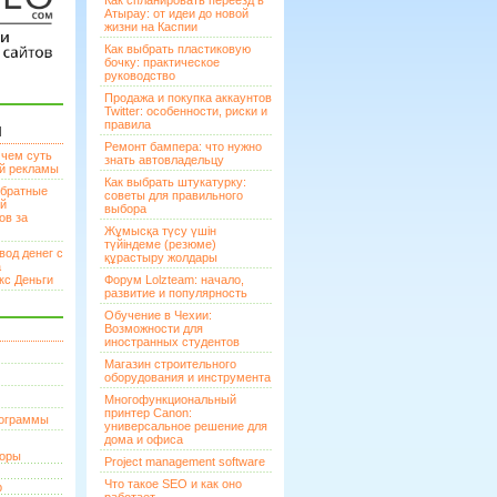
Как спланировать переезд в
Атырау: от идеи до новой
жизни на Каспии
Как выбрать пластиковую
бочку: практическое
руководство
Продажа и покупка аккаунтов
Twitter: особенности, риски и
правила
И
Ремонт бампера: что нужно
 чем суть
знать автовладельцу
ой рекламы
Как выбрать штукатурку:
братные
советы для правильного
ей
выбора
ов за
Жұмысқа түсу үшін
түйіндеме (резюме)
вод денег с
құрастыру жолдары
а
кс Деньги
Форум Lolzteam: начало,
развитие и популярность
Обучение в Чехии:
Возможности для
иностранных студентов
Магазин строительного
оборудования и инструмента
Многофункциональный
принтер Canon:
рограммы
универсальное решение для
дома и офиса
торы
Project management software
Что такое SEO и как оно
р