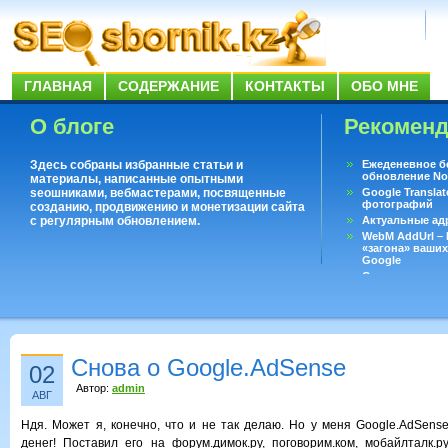
ГЛАВНАЯ
СОДЕРЖАНИЕ
КОНТАКТЫ
ОБО МНЕ
О блоге
Рекомен
Здесь собраны избранные статьи и
Ежеденевное б
обновление No
материалы, написанные опытными
seoшниками, вебмастерами, посвященные
Google Translat
фотографий
созданию, продвижению и монетизации сайта
с регулярным обновлением.
Актуальные ад
WebM AddUrl –
«загона» ваших
Google
Существует воп
ответить даже 
Переводчик Goo
Снова о Google.AdSense
02
Автор:
admin
АВГ
Ндя. Может я, конечно, что и не так делаю. Но у меня Google.AdSense
денег! Поставил его на форум.димок.ру, поговорим.ком, мобайлталк.р