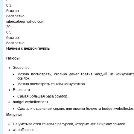
6
0,3
быстро
бесплатно
siteexplorer yahoo.com
20
0,5
быстро
бесплатно
Начнем с первой группы
Плюсы:
Seopult.ru.
Можно посмотреть, сколько денег тратит каждый из конкурент
ссылок.
Можно посмотреть ссылки конкурентов.
Rookee.ru.
Самая большая база ссылок.
budget.webeffector.ru.
Сделали отдельный сервис для оценки бюджета budget.webeffector.
Минусы:
Не учитываются ссылки с ресурсов, которых нет в биржах ссылок.
webeffector.ru.