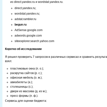
из direct.yandex.ru и wordstat.yandex.ru.
direct.yandex.ru;
wordstat.yandex.ru;
adstat.rambler.ru
begun
.
ru
AdSense.google.com
adwords.google.com
siteexplorer.search.yahoo.com
Коротко об исследовании
Я решил проверить 7 запросов в различных сервисах и сравнить результ
взял:
пластиковые окна (п. о.);
раскрутка сайтов (р. с.);
офисная мебель (о. м.);
авиабилеты (а.);
столешницы (с.);
двери из массива (д. из м.);
пресс формы (п. ф.).
Сервисы для оценки бюджета: