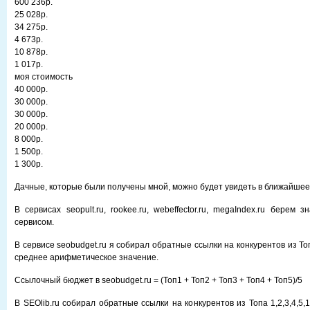
600 236р.
25 028р.
34 275р.
4 673р.
10 878р.
1 017р.
моя стоимость
40 000р.
30 000р.
30 000р.
20 000р.
8 000р.
1 500р.
1 300р.
Дачные, которые были получены мной, можно будет увидеть в ближайшее
В сервисах seopult.ru, rookee.ru, webeffector.ru, megaIndex.ru берем 
сервисом.
В сервисе seobudget.ru я собирал обратные ссылки на конкурентов из Топ
среднее арифметическое значение.
Ссылочный бюджет в seobudget.ru = (Топ1 + Топ2 + Топ3 + Топ4 + Топ5)/5
В SEOlib.ru собирал обратные ссылки на конкурентов из Топа 1,2,3,4,5,