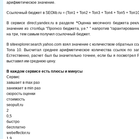
арифметическое значение.
Ссылочный бюджет в SEOlib.ru = (Топ1 + Топ2 + Топ3 + Топ4 + Топ5 + Топ10
В сервисе direct.yandex.ru в разделе
“
Оценка месячного бюджета рек
значение из столбца “Прогноз бюджета, у.е.* ” напротив “гарантирован
на три, тем самым получил ссылочный бюджет.
В siteexplorer.search.yahoo.com взял значение с количеством обратных с
Топа 10. Высчитал среднее арифметическое количества ссылок по за
Естественно, расчет был бы значительно точнее, если бы я посмотрел 
выставил им среднюю цену.
В каждом сервисе есть плюсы и минусы
Сервис
завшает в max раз
занижает в min раз
скорость оценки
стоимость
seopult.ru
2
0,5
быстро
бесплатно
webeffector.ru
1,9