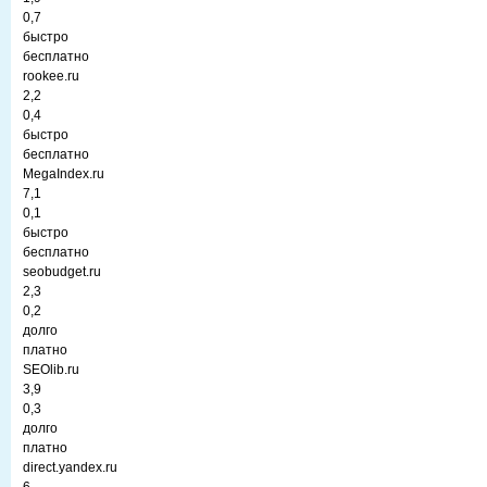
0,7
быстро
бесплатно
rookee.ru
2,2
0,4
быстро
бесплатно
MegaIndex.ru
7,1
0,1
быстро
бесплатно
seobudget.ru
2,3
0,2
долго
платно
SEOlib.ru
3,9
0,3
долго
платно
direct.yandex.ru