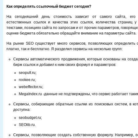
Как определять ссылочный бюджет сегодня?
На сегодняшний день
стоимость зависит от самого сайта, его 
естественных ссылок и качества этих ссылок, количества страниц у
текстами, позициях сайта по запросам и от прочих параметров, говорящих
оценке бюджета обязательно обращайте внимание на параметры сайта.
На рынке SEO существует много сервисов, позволяющих определить 
платно, так и бесплатно. Я разделил сервисы на несколько групп:
Сервисы автоматического продвижения, которые основаны на созда
бирж ссылок и добавил к ним своих формул и параметров:
seopult.ru;
rookee.ru;
webeffector.ru;
MegaIndex.ru -данные не подтверждены, что сервис работает таки
Сервисы, собирающие обратные ссылки из поисковых систем, в ко
доступна:
seobudget.ru;
SEOlib.ru.
Сервисы, позволяющие создать собственную формулу. Например, 