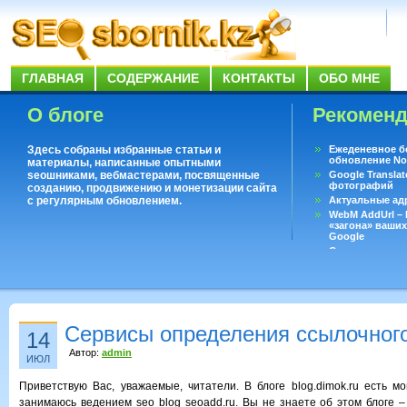
ГЛАВНАЯ
СОДЕРЖАНИЕ
КОНТАКТЫ
ОБО МНЕ
О блоге
Рекомен
Здесь собраны избранные статьи и
Ежеденевное б
обновление No
материалы, написанные опытными
seoшниками, вебмастерами, посвященные
Google Translat
фотографий
созданию, продвижению и монетизации сайта
с регулярным обновлением.
Актуальные ад
WebM AddUrl –
«загона» ваших
Google
Существует воп
ответить даже 
Переводчик Goo
Сервисы определения ссылочног
14
Автор:
admin
ИЮЛ
Приветствую Вас, уважаемые, читатели. В блоге blog.dimok.ru есть мо
занимаюсь ведением seo blog seoadd.ru. Вы не знаете об этом блоге 