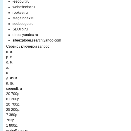
-seopult.ru
webeffector.ru
rookee.ru
MegaIndex.ru
seobudget.ru
SEOlib.ru
direct.yandex.ru
siteexplorer.search.yahoo.com
Сервис / ключевой запрос
п. о.
р. с.
о. м.
а.
с.
д. из м.
п. ф.
seopult.ru
20 700р.
61 200р.
20 700р.
25 200р.
7 380р.
783р.
1 800р.
webeffector.ru