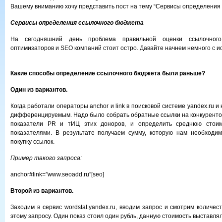
Вашему вниманию хочу представить пост на тему “Сервисы определения 
Сервисы определения ссылочного бюджета
На сегодняшний день проблема правильной оценки ссылочног
оптимизаторов и SEO компаний стоит остро. Давайте начнем немного с и
Какие способы определение ссылочного бюджета были раньше?
Один из вариантов.
Когда работали операторы anchor и link в поисковой системе yandex.ru и
дифференцируемым. Надо было собрать обратные ссылки на конкурентов
показатели PR и тИЦ этих доноров, и определить среднюю стоим
показателями. В результате получаем сумму, которую нам необходим
покупку ссылок.
Пример такого запроса:
anchor#link=”www.seoadd.ru”[seo]
Второй из вариантов.
Заходим в сервис wordstat.yandex.ru, вводим запрос и смотрим количес
этому запросу. Один показ стоил один рубль, данную стоимость выставлял