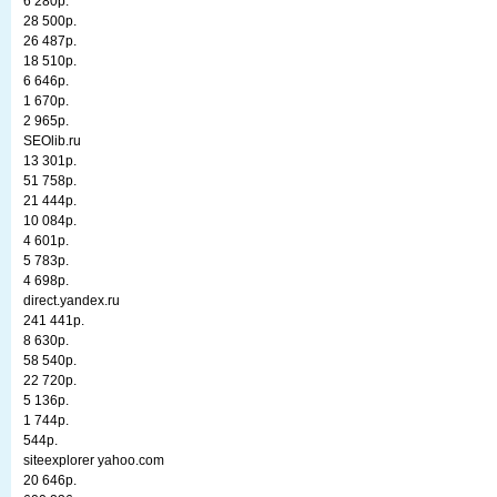
6 280р.
28 500р.
26 487р.
18 510р.
6 646р.
1 670р.
2 965р.
SEOlib.ru
13 301р.
51 758р.
21 444р.
10 084р.
4 601р.
5 783р.
4 698р.
direct.yandex.ru
241 441р.
8 630р.
58 540р.
22 720р.
5 136р.
1 744р.
544р.
siteexplorer yahoo.com
20 646р.