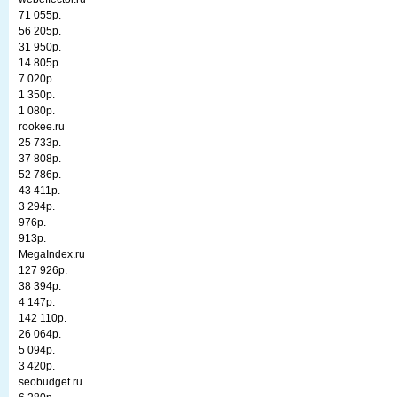
71 055р.
56 205р.
31 950р.
14 805р.
7 020р.
1 350р.
1 080р.
rookee.ru
25 733р.
37 808р.
52 786р.
43 411р.
3 294р.
976р.
913р.
MegaIndex.ru
127 926р.
38 394р.
4 147р.
142 110р.
26 064р.
5 094р.
3 420р.
seobudget.ru