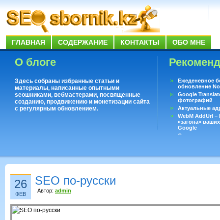
ГЛАВНАЯ
СОДЕРЖАНИЕ
КОНТАКТЫ
ОБО МНЕ
О блоге
Рекомен
Здесь собраны избранные статьи и
Ежеденевное б
обновление No
материалы, написанные опытными
seoшниками, вебмастерами, посвященные
Google Translat
фотографий
созданию, продвижению и монетизации сайта
с регулярным обновлением.
Актуальные ад
WebM AddUrl –
«загона» ваших
Google
Существует воп
ответить даже 
Переводчик Goo
SEO по-русски
26
Автор:
admin
ФЕВ