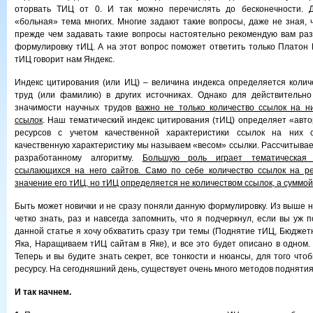
оторвать ТИЦ от 0. И так можно перечислять до бесконечности. Д
«больная» тема многих.
Многие задают такие вопросы, даже не зная, ч
прежде чем задавать такие вопросы настоятельно рекомендую вам раз
формулировку тИЦ. А на этот вопрос поможет ответить только Платон Щ
тИЦ говорит нам Яндекс.
Индекс цитирования (или ИЦ) – величина индекса определяется колич
труд (или фамилию) в других источниках. Однако для действительно
значимости научных трудов
важно не только количество ссылок на ни
ссылок
. Наш тематический индекс цитирования (тИЦ) определяет «авто
ресурсов с учетом качественной характеристики ссылок на них с
качественную характеристику мы называем «весом» ссылки. Рассчитывае
разработанному алгоритму.
Большую роль играет тематическая 
ссылающихся на него сайтов. Само по себе количество ссылок на ре
значение его тИЦ, но тИЦ определяется не количеством ссылок, а суммой
Быть может новички и не сразу поняли данную формулировку. Из выше 
четко знать, раз и навсегда запомнить, что я подчеркнул, если вы уж 
данной статье я хочу обхватить сразу три темы (Поднятие тИЦ, Бюджет
Яка, Наращиваем тИЦ сайтам в Яке), и все это будет описано в одном.
Теперь и вы будите знать секрет, все тонкости и нюансы, для того чт
ресурсу. На сегодняшний день, существует очень много методов подняти
И так начнем.