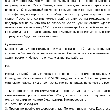
аватарку, фото или что угодно. Прочитайте статью в которой можно б
например в поле «Сайт». Затем, поняв о чем идет речь постарайтесь 
развернутый комментарий не менее 1К символов, и вот смотрите в кон
такая фишка, постарайтесь что-нибудь спросить у администратора са
статья. После того как ваш комментарий отправиться на модерацию, и 
предварительно вы его что-то спросили что-то, уже не станет удал
ответит вам. Честно скажу 80% случаев комментарий с ссылкой на вас п
Рекомендую, а нет, даже настаиваю,
обмениваться ссылками только тем
то результат будет не очень хороший.
Примечание.
Можно к пункту 4, по желанию прикупать ссылки по 1-й в день по фильтр
улучшит, и бюджет будет не значительный. Сейчас описать все мельчай
хватит времени. Но все что описано выше, все работает.
P.S.
Исходя из моей практики, чтобы я точно не стал рекомендовать вам
Отмечу, что было время с 2007-2008 году, когда я за 1$ в «Реггуне» 
стабильно получал тИЦ от 10 – 30, да это была правда, но сейчас это все 
1. Каталоги сайтов, максимум что даст это 10 тИЦ на 3-тий ап. Даж
качественный прогон и манибек 50%. Да сайт прогонят, помусолят 
ожидания сами понимаете будут какими. Это проверенно.
2. Прогон по закладкам.
3. Прогон по профилям форумов и т.д. Почему читаем ниже. Какие сс