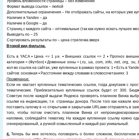
Уровень вложенности страницы – без изменений
Формат вывода ссылок – любой
Дополнительные ограничения – Не отображать сайты, на которых уже ку
Наличие в Yandex – да
Наличие в Google – да
Страниц с каждого сайта – оптимальные (так как нужно искать лучшее мес
Выводить по – 25
Сортировать результаты по – цена стрелочка вверх
Второй вид фильтра.
Есть в YACA • Цена <= 1 у.е. • Внешних ссылок <= 2 • Прогноз внешн
категория = (Футбол) • Доменные зоны = (.ru, .ua, .com, .info, .net, .org, .su, 
кол-во ссылок на сайтах, уже купленных в рамках проекта: 1 • Есть в Yandex
сайтов: основная • Расстояние между словами в словосочетаниях: 3
Примечание.
Если не хватает купленных тематических ссылок, тогда докупаем с прос
тематические. Приблизительно купленных ссылок будет от 300. Бюдж
Советую после каждой выдачи Яндекса проверять плагином Винка выб
ссылки на индексацию, т.е. страницы донора. После того как нажали кно
поставить галочку в «с открытыми и закрытыми URLами отправлять в зая
того, чтобы потом очистить плагином Винка от непроиндексирован
напомню, соблюдайте тематику. На каждую купленную ссылку нужно оди
сгенерированный, а ручной осмысленный и каждый раз уникальный.
4.
Теперь бы мне хотелось поговорить о более сложном, бесплатном 