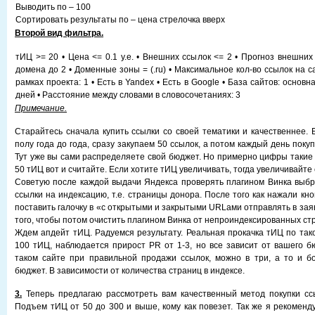
Выводить по – 100
Сортировать результаты по – цена стрелочка вверх
Второй вид фильтра.
тИЦ >= 20 • Цена <= 0.1 у.е. • Внешних ссылок <= 2 • Прогноз внешних
домена до 2 • Доменные зоны = (.ru) • Максимальное кол-во ссылок на с
рамках проекта: 1 • Есть в Yandex • Есть в Google • База сайтов: основн
дней • Расстояние между словами в словосочетаниях: 3
Примечание.
Старайтесь сначала купить ссылки со своей тематики и качественнее. 
полу года до года, сразу закупаем 50 ссылок, а потом каждый день покуп
Тут уже вы сами распределяете свой бюджет. Но примерно цифры такие 3
50 тИЦ вот и считайте. Если хотите тИЦ увеличивать, тогда увеличивайте
Советую после каждой выдачи Яндекса проверять плагином Винка выб
ссылки на индексацию, т.е. страницы донора. После того как нажали кно
поставить галочку в «с открытыми и закрытыми URLами отправлять в зая
того, чтобы потом очистить плагином Винка от непроиндексированных ст
Ждем апдейт тИЦ. Радуемся результату. Реальная прокачка тИЦ по тако
100 тИЦ, наблюдается прирост PR от 1-3, но все зависит от вашего б
таком сайте при правильной продажи ссылок, можно в три, а то и б
бюджет. В зависимости от количества страниц в индексе.
3.
Теперь предлагаю рассмотреть вам качественный метод покупки сс
Подъем тИЦ от 50 до 300 и выше, кому как повезет. Так же я рекоменд