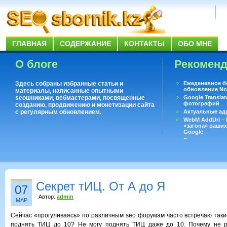
ГЛАВНАЯ
СОДЕРЖАНИЕ
КОНТАКТЫ
ОБО МНЕ
О блоге
Рекомен
Здесь собраны избранные статьи и
Ежеденевное б
обновление No
материалы, написанные опытными
seoшниками, вебмастерами, посвященные
Google Translat
фотографий
созданию, продвижению и монетизации сайта
с регулярным обновлением.
Актуальные ад
WebM AddUrl –
«загона» ваших
Google
Существует воп
ответить даже 
Переводчик Goo
Секрет тИЦ. От А до Я
07
Автор:
admin
МАР
Сейчас «прогуливаясь» по различным seo форумам часто встречаю такие
поднять ТИЦ до 10? Не могу поднять ТИЦ даже до 10. Почему не 