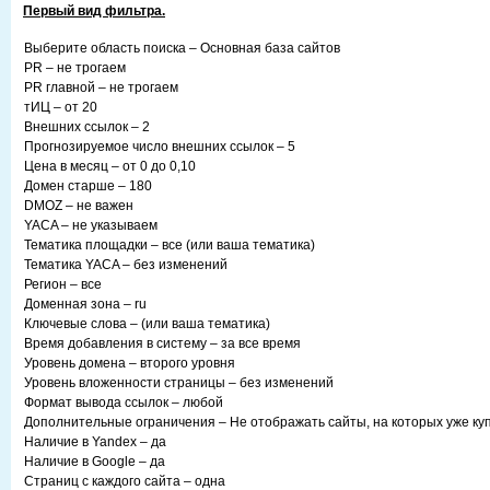
Первый вид фильтра.
Выберите область поиска – Основная база сайтов
PR – не трогаем
PR главной – не трогаем
тИЦ – от 20
Внешних ссылок – 2
Прогнозируемое число внешних ссылок – 5
Цена в месяц – от 0 до 0,10
Домен старше – 180
DMOZ – не важен
YACA – не указываем
Тематика площадки – все (или ваша тематика)
Тематика YACA – без изменений
Регион – все
Доменная зона – ru
Ключевые слова – (или ваша тематика)
Время добавления в систему – за все время
Уровень домена – второго уровня
Уровень вложенности страницы – без изменений
Формат вывода ссылок – любой
Дополнительные ограничения – Не отображать сайты, на которых уже ку
Наличие в Yandex – да
Наличие в Google – да
Страниц с каждого сайта – одна