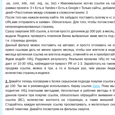
.ua, .com, .info, .net, .org, .su, .biz) • Максимальное кол-во ссылок на 
рамках проекта: 0 • Есть в Yandex • Есть в Google • Только сайты, добав
дней • Расстояние между словами в словосочетаниях: 3
После того как нажали кнопку найти. Не забудьте поставить галочку в «с
URLами отправлять в заявки». Обязательно. Для того, чтобы потом очис
непроиндексированных страниц.
Сразу закупаем 300 ссылок, а потом просто догоняем до 300 руб. в месяц
выдачи Яндекса проверять плагином Винка выбранные вами места под 
т.е. страницы донора.
Данный фильтр можно поставить на автомат, и просто отсеивать не 
нужно ссылкам дать не менее одного месяца, чтобы они влетели в инде
месяца купленная ссылка не влетела индекс, отменяйте ее и приобретайт
Ждем апдейт тИЦ. Радуемся результату. Реальная прокачка тИЦ по та
дает от 10-30 тИЦ, наблюдается прирост PR от 1-3. Заработать на тако
продажи ссылок, можно в три, а то и больше раз, чем указан бюдж
количества страниц в индексе.
2.
Давайте теперь поговорим о более серьезном подходе покупки ссылок 
до 100. Так же я рекомендую использовать биржу ссылок
Sape
. Пока мы
поднятие тИЦ платными методами, бесплатные и рабочие методы я бу
данном пункте при покупке ссылок, обязательно обращайте внимание 
ссылок (ВС), количество контента на страницах, а также внешний 
Старайтесь каждую купленную ссылку просматривать, и желательно сна
своей тематики. Давайте посмотрим на фильтры закупок.