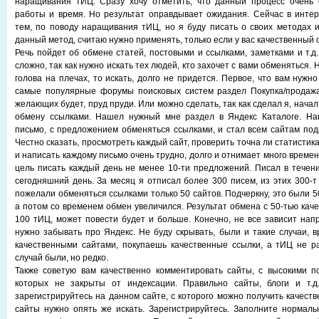
наращивания тИЦ. Сразу хочу отметить, что данный процесс очень 
работы и время. Но результат оправдывает ожидания. Сейчас в инте
тем, по поводу наращивания тИЦ, но я буду писать о своих методах 
данный метод, считаю нужно применять, только если у вас качественный с
Речь пойдет об обмене статей, постовыми и ссылками, заметками и т.д
сложно, так как нужно искать тех людей, кто захочет с вами обменяться. Н
голова на плечах, то искать, долго не придется. Первое, что вам нужно
самые популярные форумы поисковых систем раздел Покупка/продажа
желающих будет, пруд пруди. Или можно сделать, так как сделал я, начал
обмену ссылками. Нашел нужный мне раздел в Яндекс Каталоге. На
письмо, с предложением обменяться ссылками, и стал всем сайтам под
Честно сказать, просмотреть каждый сайт, проверить точна ли статистика
и написать каждому письмо очень трудно, долго и отнимает много времен
цель писать каждый день не менее 10-ти предложений. Писал в течен
сегодняшний день. За месяц я отписал более 300 писем, из этих 300-т
пожелали обменяться ссылками только 50 сайтов. Подчеркну, это были 5
а потом со временем обмен увеличился. Результат обмена с 50-тью кач
100 тИЦ, может повести будет и больше. Конечно, не все зависит нап
нужно забывать про Яндекс. Не буду скрывать, были и такие случаи, 
качественными сайтами, покупаешь качественные ссылки, а тИЦ не ра
случай были, но редко.
Также советую вам качественно комментировать сайты, с высокими п
которых не закрыты от индексации. Правильно сайты, блоги и т.д.
зарегистрируйтесь на данном сайте, с которого можно получить качеств
сайты нужно опять же искать. Зарегистрируйтесь. Заполните нормаль