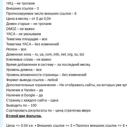
тИЦ – не трогаем
Внешних ссылок – 3
Прогнозируемое число внешних ссылок – 6
Цена в месяц – от 0 до 0,04
Домен старше – не трогаем
DMOZ – не важен
YACA – не указываем
Тематика площадки – все
Тематика YACA – без изменений
Регион – все
Доменная зона – ru, ua, com, info, net, org, su, biz
Ключевые слова – не важно
Время добавления в систему – за последний месяц
Уровень домена – все
Уровень вложенности страницы – без изменений
Формат вывода ссылок – любой
Дополнительные ограничения – Не отображать сайты, на которых уже ку
Наличие в Yandex – да
Наличие в Google – да
Страниц с каждого сайта – одна
Выводить по – 100
Сортировать результаты по – цена стрелочка вверх
Второй вид фильтра.
Цена <= 0.04 у.е. • Внешних ссылок <= 3 • Прогноз внешних ссылок <= 6 •