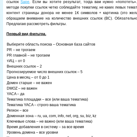
ссылок
Sape
. Если вы хотите результат, тогда вам нужно «попотеть»
методе покупки ссылок четко соблюдайте тематику, не каких левых темати
контент страницы донора не менее 1К символов + картинка (это жел
обращаем внимание на количество внешних ссылок (ВС). Обязательно
Предлагаю рассмотреть фильтры.
Первый вид фильтра.
Выберите область поиска – Основная база сайтов
PR – не трогаем
PR главной – не трогаем
тИЦ – от 0
Внешних ссылок – 2
Прогнозируемое число внешних ссылок – 5
Цена в месяц – от 0 до 1
Домен старше – не важен
DMOZ – не важен
YACA – да
Тематика площадки – все (или ваша тематика)
Тематика YACA – строго ваша тематика
Регион – все
Доменная зона – ru, ua, com, info, net, org, su, biz, kz
Ключевые слова – не важно (или ваша тематика)
Время добавления в систему – за все время
Уровень домена – все уровни