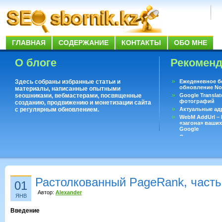
ГЛАВНАЯ
СОДЕРЖАНИЕ
КОНТАКТЫ
ОБО МНЕ
О блоге
Рекомен
Здесь собраны избранные статьи и
Ежеденевное б
обновление No
материалы, написанные опытными
seoшниками, вебмастерами, посвященные
Google Translat
фотографий
созданию, продвижению и монетизации сайта
с регулярным обновлением.
Актуальные ад
WebM AddUrl –
«загона» ваших
Google
Существует воп
ответить даже 
Переводчик Goo
Растолкованный PageRank, часть
01
Автор:
Alexander
ЯНВ
Введение