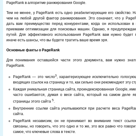
PageRank в алгоритме ранжирования Google.
Тем не менее, у PageRank есть одно реабилитирующие его свойство. На
чем на любой другой фактор ранжирования. Это означает, что у Page
дать вам преимущество перед конкурентами, когда он использован в
приемами оптимизации для поисковых машин. Однако, я предупреждаю 
путей. Для эффективного использования PageRank вам нужно будет п
иначе есть шансы, что вы будете тратить ваше время зря.
Основные факты о PageRank
Для понимания оставшейся части этого документа, вам нужно знат
PageRank.
3
PageRank — это число
, характеризующее исключительно голосую
входящих ссылок на страницу и то, как сильно они рекомендуют эту ст
Каждая уникальная страница сайта, проиндексированная Google, им
часто ошибаются, думая о весе сайта, который на самом деле я
5
страницы этого сайта
.
Внутренние ссылки сайта
учитываются
при расчете веса PageRan
сайта.
PageRank независим, он не принимает во внимание текст ссылок
связаны, но говорить, что это одно и то же, это все равно что говорить
самое, что ключевые слова в тексте.