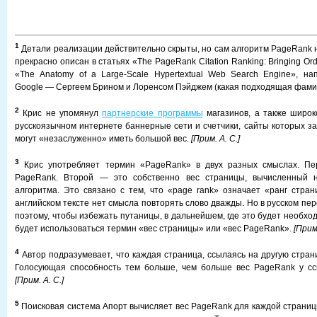
1
Детали реализации действительно скрыты, но сам алгоритм PageRank н
прекрасно описан в статьях «The PageRank Citation Ranking: Bringing Ord
«The Anatomy of a Large-Scale Hypertextual Web Search Engine», н
Google — Сергеем Брином и Лоренсом Пэйджем (какая подходящая фами
2
Крис не упомянул
партнерские программы
магазинов, а также широк
русскоязычном интернете баннерные сети и счетчики, сайты которых за
могут «незаслуженно» иметь большой вес.
[Прим. А. С.]
3
Крис употребляет термин «PageRank» в двух разных смыслах. Пе
PageRank. Второй — это собственно вес страницы, вычисленный н
алгоритма. Это связано с тем, что «page rank» означает «ранг страни
английском тексте нет смысла повторять слово дважды. Но в русском пер
поэтому, чтобы избежать путаницы, в дальнейшем, где это будет необхо
будет использоваться термин «вес страницы» или «вес PageRank».
[Прим.
4
Автор подразумевает, что каждая страница, ссылаясь на другую страни
Голосующая способность тем больше, чем больше вес PageRank у с
[Прим. А. С.]
5
Поисковая система Апорт вычисляет вес PageRank для каждой страницы