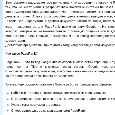
Этот документ раскрывает мое понимание и точку зрения на алгоритм P
тех, кто не знает меня: я разрабатываю поисковые системы на заказ
программистское понимание алгоритмов поисковых систем, как они ра
делать, а что нет. Из-за этого я способен сделать немало выводов о том,
Я верю, что информация в данном документе настолько точна, насколь
1
знает наверняка детали PageRank, исключая саму Google
. Не сте
выводах, которые вы не можете понять; с помощью общения мои пред
более корректными. Пишите, пожалуйста, мне на chris@searchenginesyst
комментарии.
Достаточно предисловий, приступим к тому, чему посвящен этот документ
Что такое PageRank?
PageRank — это метод Google для измерения «важности» страницы. Когд
такие как тэг Title и ключевые слова учтены, Google использ
откорректировать результаты так, что более «важные» сайты поднимутс
на странице результатов поиска пользователя.
То есть, порядок ранжирования в Google работает следующим образом:
Найти все страницы, соответствующие ключевым словам поиска.
Отранжировать соответственно «страничным факторам», таким, как к
Учесть текст ссылок на страницы.
Откорректировать результаты данными PageRank.