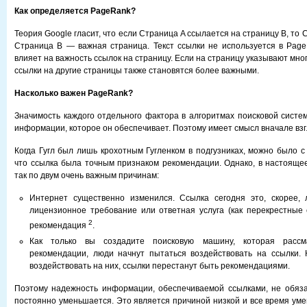
Как определяется PageRank?
Теория Google гласит, что если Страница A ссылается на страницу B, то 
Страница B — важная страница. Текст ссылки не используется в Pag
влияет на важность ссылок на страницу. Если на страницу указывают мног
ссылки на другие страницы также становятся более важными.
Насколько важен PageRank?
Значимость каждого отдельного фактора в алгоритмах поисковой систем
информации, которое он обеспечивает. Поэтому имеет смысл вначале взгл
Когда Гугл был лишь крохотным Гугленком в подгузниках, можно было с
что ссылка была точным признаком рекомендации. Однако, в настояще
так по двум очень важным причинам:
Интернет существенно изменился. Ссылка сегодня это, скорее, 
лицензионное требование или ответная услуга (как перекрестные 
2
рекомендация
.
Как только вы создадите поисковую машину, которая рассм
рекомендации, люди начнут пытаться воздействовать на ссылки. 
воздействовать на них, ссылки перестанут быть рекомендациями.
Поэтому надежность информации, обеспечиваемой ссылками, не обяза
постоянно уменьшается. Это является причиной низкой и все время у