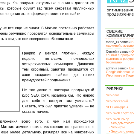
месяцы. Как получить актуальные знания и докопаться
сы, которые обучат вас “всем секретам миллионных
 воплощения эта информация может и не найти.
му не все еще не знают. В Москве постоянно работает
СВЕЖИЕ
тором регулярно проводятся основательные семинары
КОММЕНТАРИ
сть в том, что они совершенно
бесплатные
.
marta_i к записи
В
наружной лазерн
Сергей к записи
О
График у центра плотный, каждую
ссылки с профил
неделю пять-семь полновесных
трастовых ресурс
бесплатно
четырехчасовых семинаров. Диапазон
admin к записи
Вы
тем огромный, занятия проводятся от
Google Adsense н
азов создания сайтов до тонких
Webmoney и Янде
премудростей продвижения.
РУБРИКИ
Не так давно я посещал продвинутый
курс SEO, хотя, казалось бы, что нового
Seo блог
для себя я ожидал там услышать?
Seo глоссарий
Сказать, что был приятно удивлен — не
SEO конкурсы
сказать ничего.
Seo, Web софт-п
Seo, Web юмор
изложения всего того, с чем нам приходится
- Seo демотива
р Митник изменил стиль изложения по сравнению с
- Seo игры
- Seo фото юмо
еще более детальную, разбирая все на конкретных