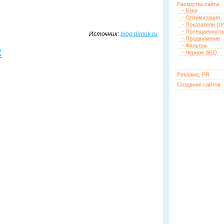
Раскрутка сайта
- Бэки
- Оптимизация
- Показатели (тИ
- Посещаемост
Источник:
blog.dimok.ru
- Продвижение
- Фильтры
х
- Чёрное SEO
Реклама, PR
Создание сайтов