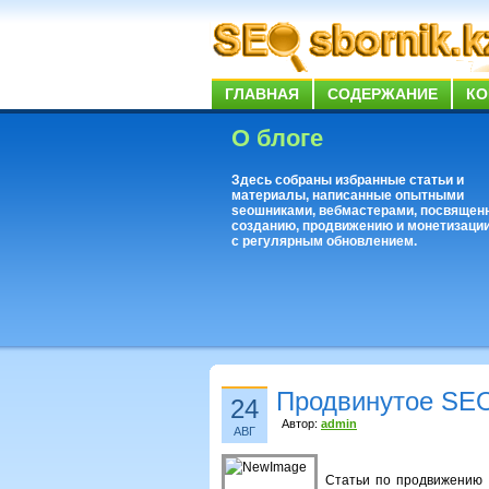
ГЛАВНАЯ
СОДЕРЖАНИЕ
КО
О блоге
Здесь собраны избранные статьи и
материалы, написанные опытными
seoшниками, вебмастерами, посвящен
созданию, продвижению и монетизации
с регулярным обновлением.
Продвинутое SEO
24
Автор:
admin
АВГ
Статьи по продвижению с