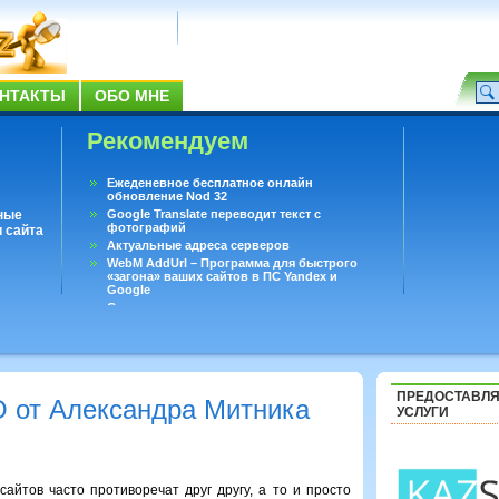
НТАКТЫ
ОБО МНЕ
Рекомендуем
Ежеденевное бесплатное онлайн
обновление Nod 32
ные
Google Translate переводит текст с
фотографий
 сайта
Актуальные адреса серверов
WebM AddUrl – Программа для быстрого
«загона» ваших сайтов в ПС Yandex и
Google
Существует вопросы, на которые не может
ответить даже Google
Переводчик Google для Android
ПРЕДОСТАВЛ
 от Александра Митника
УСЛУГИ
айтов часто противоречат друг другу, а то и просто