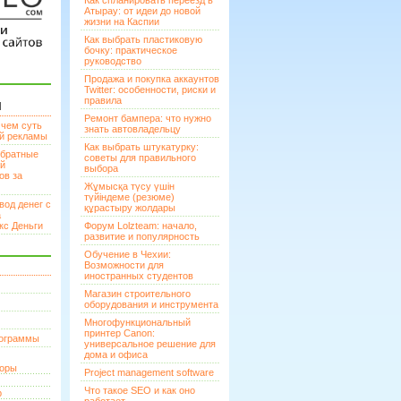
Как спланировать переезд в
Атырау: от идеи до новой
жизни на Каспии
Как выбрать пластиковую
бочку: практическое
руководство
Продажа и покупка аккаунтов
Twitter: особенности, риски и
правила
И
Ремонт бампера: что нужно
 чем суть
знать автовладельцу
ой рекламы
Как выбрать штукатурку:
братные
советы для правильного
ей
выбора
ов за
Жұмысқа түсу үшін
түйіндеме (резюме)
вод денег с
құрастыру жолдары
а
кс Деньги
Форум Lolzteam: начало,
развитие и популярность
Обучение в Чехии:
Возможности для
иностранных студентов
Магазин строительного
оборудования и инструмента
Многофункциональный
принтер Canon:
рограммы
универсальное решение для
дома и офиса
торы
Project management software
Что такое SEO и как оно
р