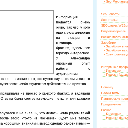
- Seo, Web анек
Seo-новости
Информация
Seo-статьи
подается очень
SEOшники, WEBм
живо, так что у кого
Видеоматериалы
еще с вуза аллергия
Всякие полезност
на лекции и
семинары —
Заработок
- Заработок в и
бросьте, здесь все
- Заработок на 
гораздо интереснее.
- Электронные д
У Александра
огромный опыт
Интервью с проф
работы с
- Интервью
аудиториями
- Подкаст (ауди
еткое понимание того, что нужно слушателям и как это
а чувствовать себя студентом действительно приятно.
Новичку
Палим темы
прашивали не просто о каких-то фактах, а задавали
 Ответы были соответствующие: четко и для каждого
Партнерские про
Продвижение
Разное
апутался и не знаешь, что делать, когда рядом такой
- Коллекции
- Новинки филь
осле этого кто-то из москвичей будет мне теперь
ти за хорошими знаниями, вывод сделаю однозначный —