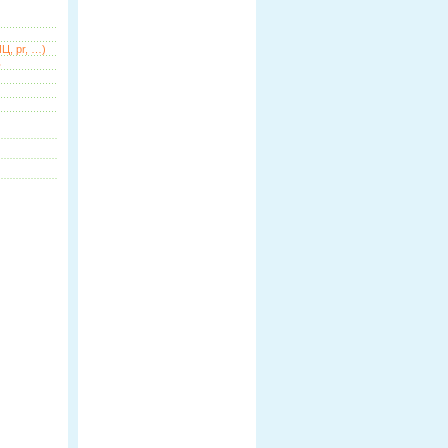
Ц, pr, …)
ь