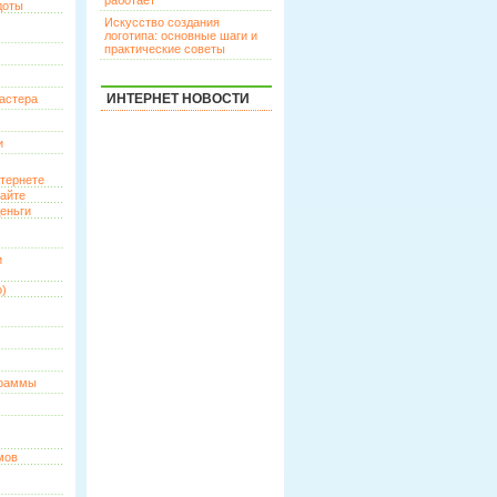
работает
доты
Искусство создания
логотипа: основные шаги и
практические советы
ИНТЕРНЕТ НОВОСТИ
астера
и
нтернете
сайте
еньги
и
о)
граммы
мов