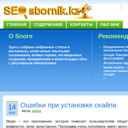
ГЛАВНАЯ
СОДЕРЖАНИЕ
КОНТАКТЫ
ОБО МНЕ
О блоге
Рекомен
Здесь собраны избранные статьи и
Ежеденевное б
обновление No
материалы, написанные опытными
seoшниками, вебмастерами, посвященные
Google Translat
фотографий
созданию, продвижению и монетизации сайта
с регулярным обновлением.
Актуальные ад
WebM AddUrl –
«загона» ваших
Google
Существует воп
ответить даже 
Переводчик Goo
Ошибки при установке скайпа
14
Автор:
admin
МАР
Skype – это приложение, которое помогает пользователям общат
комфортно, легко, качественно. Программа очень популярна, имеет много