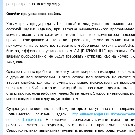
распространено по всему миру.
Ошибки при установке скайпа.
Хотим сразу предупредить. На первый взгляд, установка приложения 
сложной задачи. Однако, при загрузке некачественного программног
может заразить всю систему, потерять данные с компьютера, повред
прочие неисправности. Не стоит рисковать, самостоятельно пытат
приложений на устройство. Вызовите в любое время суток на дом/офис
быстро, эффективно установит вам ЛИЦЕНЗИОННЫЕ программы. Он
вашему оборудованию, не будут требовать «отправки смс на номер…»,
так далее.
Одна из главных проблем – это отсутствие микрофона/камеры, через ко
с другими пользователями. В этом случае пользователь не сможет п
Вторая ошибка, как уже упоминалось выше, некачественная програм
является слабый интернет, который не позволяет делать вызов
сталкиваются, если работают через 3g интернет. Скорость невысокая, п
может соединиться с другим устройством.
Существует множество проблем, которые могут вызвать неправил
Большинство описаны здесь
http://allmessengers.ru/skype/pochem
noutbuke-kompyutere
. Невозможно перечислить каждый пункт, пото
работник может определить, что мешает программе правильн
Самостоятельная инициатива починить, исправить настройки может при