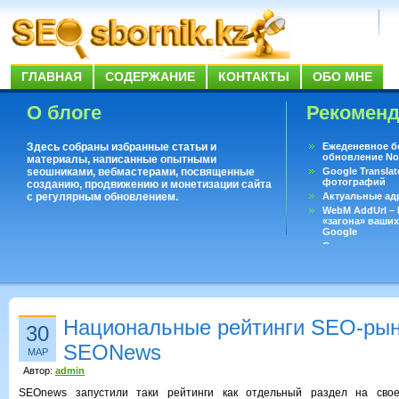
ГЛАВНАЯ
СОДЕРЖАНИЕ
КОНТАКТЫ
ОБО МНЕ
О блоге
Рекомен
Здесь собраны избранные статьи и
Ежеденевное б
обновление No
материалы, написанные опытными
seoшниками, вебмастерами, посвященные
Google Translat
фотографий
созданию, продвижению и монетизации сайта
с регулярным обновлением.
Актуальные ад
WebM AddUrl –
«загона» ваших
Google
Существует воп
ответить даже 
Переводчик Goo
Национальные рейтинги SEO-рын
30
SEONews
МАР
Автор:
admin
SEOnews запустили таки рейтинги как отдельный раздел на свое