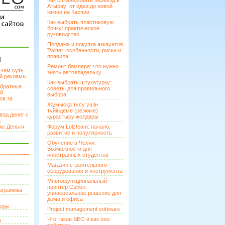
Как спланировать переезд в
Атырау: от идеи до новой
жизни на Каспии
Как выбрать пластиковую
бочку: практическое
руководство
Продажа и покупка аккаунтов
Twitter: особенности, риски и
правила
И
Ремонт бампера: что нужно
 чем суть
знать автовладельцу
ой рекламы
Как выбрать штукатурку:
братные
советы для правильного
ей
выбора
ов за
Жұмысқа түсу үшін
түйіндеме (резюме)
вод денег с
құрастыру жолдары
а
кс Деньги
Форум Lolzteam: начало,
развитие и популярность
Обучение в Чехии:
Возможности для
иностранных студентов
Магазин строительного
оборудования и инструмента
Многофункциональный
принтер Canon:
рограммы
универсальное решение для
дома и офиса
торы
Project management software
Что такое SEO и как оно
р