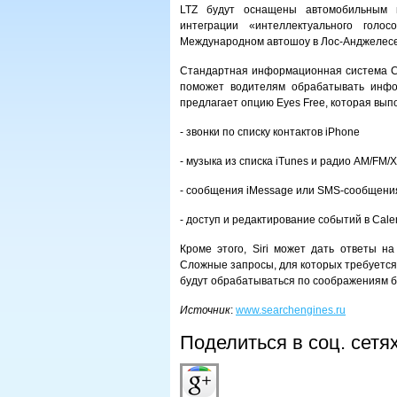
LTZ будут оснащены автомобильным п
интеграции «интеллектуального голос
Международном автошоу в Лос-Анджелесе
Стандартная информационная система Che
поможет водителям обрабатывать инфор
предлагает опцию Eyes Free, которая вып
- звонки по списку контактов iPhone
- музыка из списка iTunes и радио AM/FM/
- сообщения iMessage или SMS-сообщени
- доступ и редактирование событий в Cale
Кроме этого, Siri может дать ответы на
Сложные запросы, для которых требуется
будут обрабатываться по соображениям б
Источник
:
www.searchengines.ru
Поделиться в соц. сетя