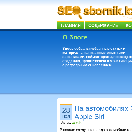
ГЛАВНАЯ
СОДЕРЖАНИЕ
КО
О блоге
Здесь собраны избранные статьи и
материалы, написанные опытными
seoшниками, вебмастерами, посвящен
созданию, продвижению и монетизации
с регулярным обновлением.
На автомобилях 
28
Apple Siri
НОЯ
Автор:
admin
В начале следующего года автомобили конце