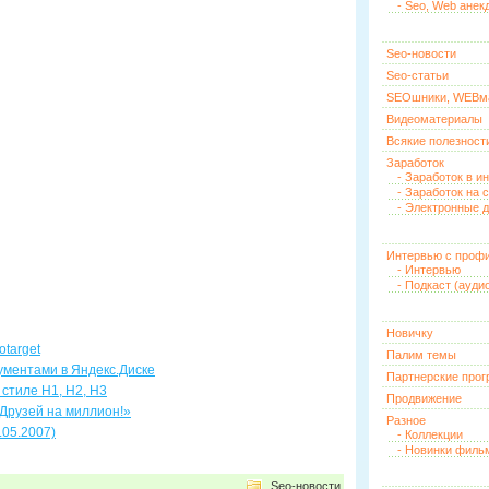
- Seo, Web анек
Seo-новости
Seo-статьи
SEOшники, WEBм
Видеоматериалы
Всякие полезност
Заработок
- Заработок в и
- Заработок на 
- Электронные д
Интервью с проф
- Интервью
- Подкаст (ауди
Новичку
otarget
Палим темы
ументами в Яндекс.Диске
Партнерские про
стиле H1, H2, H3
Продвижение
Друзей на миллион!»
Разное
.05.2007)
- Коллекции
- Новинки филь
Seo-новости