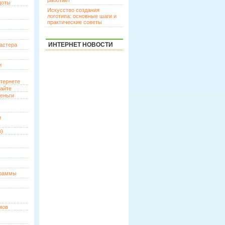
работает
доты
Искусство создания
логотипа: основные шаги и
практические советы
ИНТЕРНЕТ НОВОСТИ
астера
и
нтернете
сайте
еньги
и
о)
граммы
мов