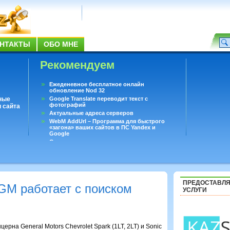
НТАКТЫ
ОБО МНЕ
Рекомендуем
Ежеденевное бесплатное онлайн
обновление Nod 32
ные
Google Translate переводит текст с
фотографий
 сайта
Актуальные адреса серверов
WebM AddUrl – Программа для быстрого
«загона» ваших сайтов в ПС Yandex и
Google
Существует вопросы, на которые не может
ответить даже Google
Переводчик Google для Android
ПРЕДОСТАВЛ
GM работает с поиском
УСЛУГИ
рна General Motors Chevrolet Spark (1LT, 2LT) и Sonic