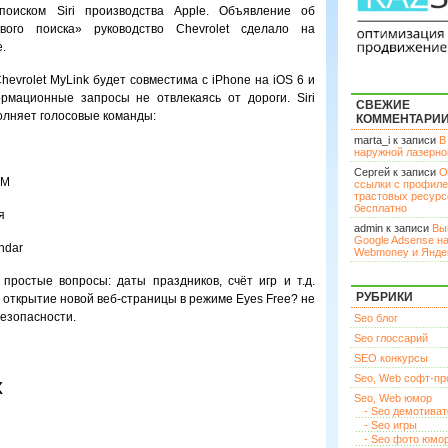
оиском Siri производства Apple. Объявление об
ового поиска» руководство Chevrolet сделало на
.
vrolet MyLink будет совместима с iPhone на iOS 6 и
мационные запросы не отвлекаясь от дороги. Siri
СВЕЖИЕ
олняет голосовые команды:
КОММЕНТАРИ
marta_i к записи
В
наружной лазерн
Сергей к записи
О
XM
ссылки с профил
трастовых ресурс
бесплатно
я
admin к записи
Вы
Google Adsense н
ndar
Webmoney и Янде
 простые вопросы: даты праздников, счёт игр и т.д.
РУБРИКИ
 открытие новой веб-страницы в режиме Eyes Free? не
езопасности.
Seo блог
Seo глоссарий
SEO конкурсы
Seo, Web софт-п
х
Seo, Web юмор
- Seo демотива
- Seo игры
- Seo фото юмо