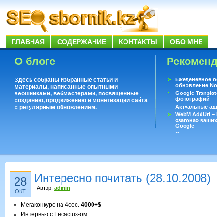
ГЛАВНАЯ
СОДЕРЖАНИЕ
КОНТАКТЫ
ОБО МНЕ
О блоге
Рекомен
Здесь собраны избранные статьи и
Ежеденевное б
обновление No
материалы, написанные опытными
seoшниками, вебмастерами, посвященные
Google Translat
фотографий
созданию, продвижению и монетизации сайта
с регулярным обновлением.
Актуальные ад
WebM AddUrl –
«загона» ваших
Google
Существует воп
ответить даже 
Переводчик Goo
Интересно почитать (28.10.2008)
28
Автор:
admin
ОКТ
Мегаконкурс на 4сео.
4000+$
Интервью с Lecactus-ом