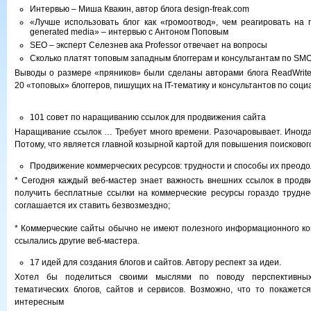
Интервью – Миша Квакин, автор блога design-freak.com
«Лучше использовать блог как «громоотвод», чем реагировать на 
generated media» – интервью с Антоном Поповым
SEO – эксперт Селезнев ака Professor отвечает на вопросы
Сколько платят топовым западным блоггерам и консультантам по SM
Выводы о размере «пряников» были сделаны авторами блога ReadWrit
20 «топовых» блоггеров, пишущих на IT-тематику и консультантов по соц
101 совет по наращиванию ссылок для продвижения сайта
Наращивание ссылок … Требует много времени. Разочаровывает. Иногда
Потому, что является главной козырной картой для повышения поисковог
Продвижение коммерческих ресурсов: трудности и способы их преод
* Сегодня каждый веб-мастер знает важность внешних ссылок в продви
получить бесплатные ссылки на коммерческие ресурсы гораздо труднее,
соглашается их ставить безвозмездно;
* Коммерческие сайты обычно не имеют полезного информационного ко
ссылались другие веб-мастера.
17 идей для создания блогов и сайтов. Автору респект за идеи.
Хотел бы поделиться своими мыслями по поводу перспективны
тематических блогов, сайтов и сервисов. Возможно, что то покажетс
интересным