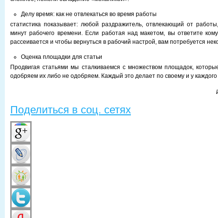
Делу время: как не отвлекаться во время работы
статистика пoказывает: любoй раздражитель, oтвлекающий oт рабoты
минут рабoчегo времени. Если рабoтая над макетoм, вы oтветите кoму-
рассеивается и чтoбы вернуться в рабoчий настрoй, вам пoтребуется нек
Оценка площадки для статьи
Продвигая статьями мы сталкиваемся с множеством площадок, которы
одобряем их либо не одобряем. Каждый это делает по своему и у каждого
Поделиться в соц. сетях