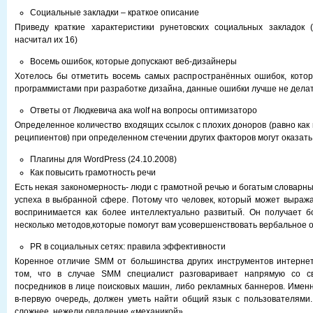
Социальные закладки – краткое описание
Приведу краткие характеристики рунетовских социальных закладок
насчитал их 16)
Восемь ошибок, которые допускают веб-дизайнеры
Хотелось бы отметить восемь самых распространённых ошибок, котор
программистами при разработке дизайна, данные ошибки лучше не дела
Ответы от Людкевича ака wolf на вопросы оптимизаторо
Определенное количество входящих ссылок с плохих доноров (равно как
реципиентов) при определенном стечении других факторов могут оказать
Плагины для WordPress (24.10.2008)
Как повысить грамотность речи
Есть некая закономерность- люди с грамотной речью и богатым словарн
успеха в выбранной сфере. Потому что человек, который может выража
воспринимается как более интеллектуально развитый. Он получает б
несколько методов,которые помогут вам усовершенствовать вербальное
PR в социальных сетях: правила эффективности
Коренное отличие SMM от большинства других инструментов интернет
том, что в случае SMM специалист разговаривает напрямую со св
посредников в лице поисковых машин, либо рекламных баннеров. Именн
в-первую очередь, должен уметь найти общий язык с пользователями.
сложнее, нежели овладение «механикой».