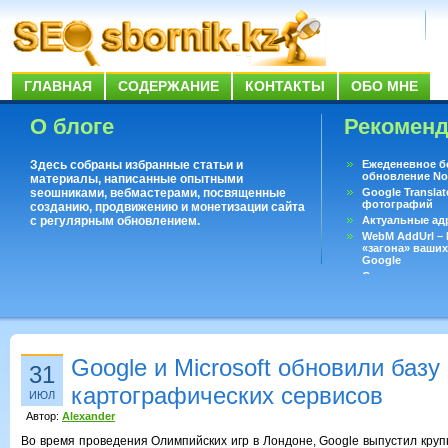
ГЛАВНАЯ
СОДЕРЖАНИЕ
КОНТАКТЫ
ОБО МНЕ
О блоге
Рекомен
Здесь собраны избранные статьи и
Ежеденевное б
обновление No
материалы, написанные опытными
seoшниками, вебмастерами, посвященные
Google Translat
фотографий
созданию, продвижению и монетизации сайта
с регулярным обновлением.
Актуальные ад
WebM AddUrl –
«загона» ваших
Google
Существует воп
ответить даже 
Переводчик Goo
Google и Microsoft обновили базу
31
картографических сервисов
ИЮЛ
Автор:
Alexander
Во время проведения Олимпийских игр в Лондоне, Google выпустил круп