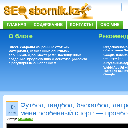
ГЛАВНАЯ
СОДЕРЖАНИЕ
КОНТАКТЫ
ОБО МНЕ
О блоге
Рекомен
Здесь собраны избранные статьи и
Ежеденевное б
обновление No
материалы, написанные опытными
seoшниками, вебмастерами, посвященные
Google Translat
фотографий
созданию, продвижению и монетизации сайта
с регулярным обновлением.
Актуальные ад
WebM AddUrl –
«загона» ваших
Google
Существует воп
ответить даже 
Переводчик Goo
Футбол, гандбол, баскетбол, литр
03
меня особенный спорт: — проебо
ИЮЛ
Автор:
Alexander